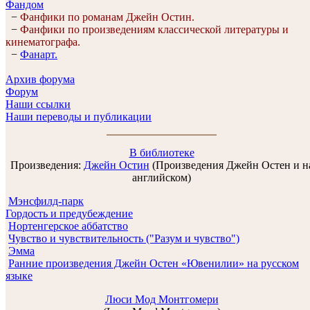
Фандом
−
Фанфики по романам Джейн Остин.
−
Фанфики по произведениям классической литературы и
кинематографа.
−
Фанарт.
Архив форума
Форум
Наши ссылки
Наши переводы и публикации
В библиотеке
Произведения:
Джейн Остин
(Произведения Джейн Остен и н
английском)
Мэнсфилд-парк
Гордость и предубеждение
Нортенгерское аббатство
Чувство и чувствительность ("Разум и чувство")
Эмма
Ранние произведения Джейн Остен «Ювенилии» на русском
языке
Люси Мод Монтгомери