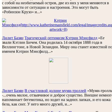
с собой на необитаемый остров, две из них у меня меняются в
зависимости от ситуации и настроения. Это могут быть
«Робинзон Крузо» и...»
Лилит Базян
Трагический оптимизм Кэтрин Мэнсфилд
«Ее
звали Кэтлин Бичем. Она родилась 14 октября 1888 года в
Веллингтоне, в Новой Зеландии. Миру она станет известной п
именем Кэтрин Мэнсфилд...»
Лилит Базян
В счастливой долине муми-троллей
«Муми-тролл
-...oчень милое, отзывчивое и доброе существо. Внешне немног
напоминает бегемотика, но ходит на задних лапках, и его кожа
бела, как снег. У него много друзей, и...»