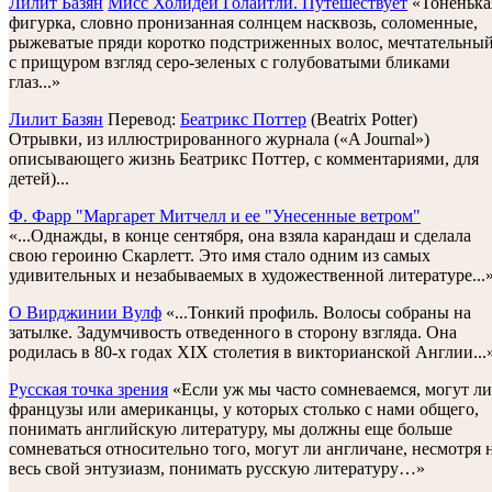
Лилит Базян
Мисс Холидей Голайтли. Путешествует
«Тоненька
фигурка, словно пронизанная солнцем насквозь, соломенные,
рыжеватые пряди коротко подстриженных волос, мечтательны
с прищуром взгляд серо-зеленых с голубоватыми бликами
глаз...»
Лилит Базян
Перевод:
Беатрикс Поттер
(Beatrix Potter)
Oтрывки, из иллюстрированного журнала («A Journal»)
описывающего жизнь Беатрикс Поттер, с комментариями, для
детей)...
Ф. Фарр "Маргарет Митчелл и ее "Унесенные ветром"
«...Однажды, в конце сентября, она взяла карандаш и сделала
свою героиню Скарлетт. Это имя стало одним из самых
удивительных и незабываемых в художественной литературе...
O Вирджинии Вулф
«...Тонкий профиль. Волосы собраны на
затылке. Задумчивость отведенного в сторону взгляда. Она
родилась в 80-х годах XIX столетия в викторианской Англии...
Русская точка зрения
«Если уж мы часто сомневаемся, могут ли
французы или американцы, у которых столько с нами общего,
понимать английскую литературу, мы должны еще больше
сомневаться относительно того, могут ли англичане, несмотря 
весь свой энтузиазм, понимать русскую литературу…»