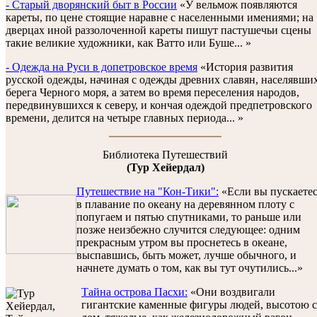
- Старый дворянский быт в России
«У вельмож появляются
кареты, по цене стоящие наравне с населенными имениями; на
дверцах иной раззолоченной кареты пишут пастушечьи сцены
такие великие художники, как Ватто или Буше... »
- Одежда на Руси в допетровское время
«История развития
русской одежды, начиная с одежды древних славян, населявши
берега Черного моря, а затем во время переселения народов,
передвинувшихся к северу, и кончая одеждой предпетровского
времени, делится на четыре главных периода... »
Библиотека Путешествий
(Тур Хейердал)
Путешествие на "Кон-Тики":
«Если вы пускаете
в плавание по океану на деревянном плоту с
попугаем и пятью спутниками, то раньше или
позже неизбежно случится следующее: одним
прекрасным утром вы проснетесь в океане,
выспавшись, быть может, лучше обычного, и
начнете думать о том, как вы тут очутились...»
Тайна острова Пасхи:
«Они воздвигали
гигантские каменные фигуры людей, высотою с