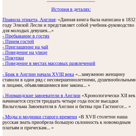
История в деталях:
Правила этикета, Англия
: «Данная книга была написана в 1832
году Элизой Лесли и представляет собой учебник-руководство
для молодых девушек...»
- Пребывание в гостях
- Прием гостей
- Приглашение на чай
- Поведение на улице
- Покупки
- Поведение в местах массовых развлечений
- Брак в Англии начала XVIII века
«...замужнюю женщину
ставили в один ряд с несовершеннолетними, душевнобольным
и лицами, объявлявшимися вне закона... »
- Нормандские завоеватели в Англии
«Хронологически XII век
начинается спустя тридцать четыре года после высадки
Вильгельма Завоевателя в Англии и битвы при Гастингсе... »
- Моды и модники старого времени
«В XVII столетии наша
русская знать приобрела большую склонность к новомодным
платьям и прическам... »