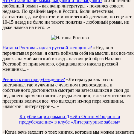
Что читали наши мамы, бабушки и прабабушки?
«Собственно
любовный роман - как жанр литературы - появился совсем
недавно. По крайней мере, в России. Были детективы,
фантастика, даже фэнтези и иронический детектив, но еще лет
10-15 назад не было ни такого понятия - любовный роман, ни
даже намека на него...»
Наташа Ростова - идеал русской женщины?
«Недавно
перечитывая роман, я опять поймала себя на мысли, как все-та
далек - на мой женский взгляд - настоящий образ Наташи
Ростовой от привычного, официального идеала русской
женщины...»
Ревность или предубеждение?
«Литература как раз то
ристалище, где мужчины с чувством превосходства и
собственного достоинства смотрят на затесавшихся в свои до
недавнего времени плотные ряды женщин, с легким оттенком
презрения величая все, что выходит из-под пера женщины,
«дамской" литературой»...»
К публикации романа Джейн Остин «Гордость и
предубеждение» в клубе «Литературные забавы»
«Когда речь заходит о трех книгах, которые мы можем захватит