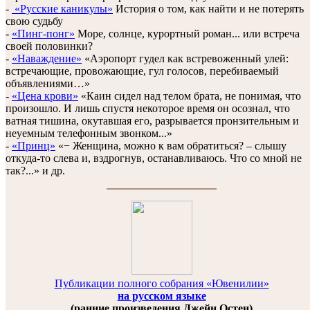
-
«Русские каникулы»
История о том, как найти и не потерять
свою судьбу
-
«Пинг-понг»
Море, солнце, курортный роман... или встреча
своей половинки?
-
«Наваждение»
«Аэропорт гудел как встревоженный улей:
встречающие, провожающие, гул голосов, перебиваемый
объявлениями…»
-
«Цена крови»
«Каин сидел над телом брата, не понимая, что
произошло. И лишь спустя некоторое время он осознал, что
ватная тишина, окутавшая его, разрывается пронзительным и
неуемным телефонным звонком...»
-
«Принц»
«− Женщина, можно к вам обратиться? – слышу
откуда-то слева и, вздрогнув, останавливаюсь. Что со мной не
так?...» и др.
Публикации полного собрания «Ювенилии»
на русском языке
(ранние произведения Джейн Остен)