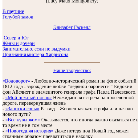
(Lucy Maud Montgomery)
В паутине
Голубой замок
Элизабет Гаскелл
Север и Юг
Жены и дочери
Занимательно, если не выдумки
Признания мистера Харрисона
Наше творчество:
«Водоворот»
- Любовно-исторический роман на фоне событий
1812 года - зарождение любви "ледяной баронессы" Евдокии
фон Айслихт и знаменитого генерала графа Павла Палевского.
-
«Мой нежный повар»
Неожиданная встреча на проселочной
дороге, перевернувшая жизнь
-
«Записки совы»
Развод... Жизненная катастрофа или начало
нового пути?
-
«Все кувырком»
Оказывается, что иногда важно оказаться не 
то время не в том месте
-
«Новогодняя история»
Даже потеря под Новый год может
странным образом превратиться в находку