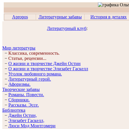
Apropos
Литературные забавы
История в деталях
Литературный клуб
:
Мир литературы
−
Классика, современность.
−
Статьи, рецензии...
−
О жизни и творчестве Джейн Остин
−
О жизни и творчестве Элизабет Гaскелл
−
Уголок любовного романа.
−
Литературный герой.
−
Афоризмы.
Творческие забавы
−
Романы. Повести.
−
Сборники.
−
Рассказы. Эссe.
Библиотека
−
Джейн Остин,
−
Элизабет Гaскелл,
−
Люси Мод Монтгомери