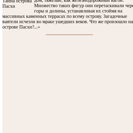
дом, тяжелые, как железнодорожный вагон.
Множество таких фигур они перетаскивали чер
горы и долины, устанавливая их стоймя на
массивных каменных террасах по всему острову. Загадочные
ваятели исчезли во мраке ушедших веков. Что же произошло на
острове Пасхи?...»