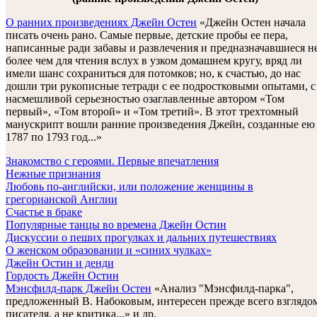
О ранних произведениях Джейн Остен
«Джейн Остен начала
писать очень рано. Самые первые, детские пробы ее пера,
написанные ради забавы и развлечения и предназначавшиеся н
более чем для чтения вслух в узком домашнем кругу, вряд ли
имели шанс сохраниться для потомков; но, к счастью, до нас
дошли три рукописные тетради с ее подростковыми опытами, с
насмешливой серьезностью озаглавленные автором «Том
первый», «Том второй» и «Том третий». В этот трехтомный
манускрипт вошли ранние произведения Джейн, созданные ею
1787 по 1793 год...»
Знакомство с героями. Первые впечатления
Нежные признания
Любовь по-английски, или положение женщины в
грегорианской Англии
Счастье в браке
Популярные танцы во времена Джейн Остин
Дискуссии о пеших прогулках и дальних путешествиях
О женском образовании и «синих чулках»
Джейн Остин и денди
Гордость Джейн Остин
Мэнсфилд-парк Джейн Остен
«Анализ "Мэнсфилд-парка",
предложенный В. Набоковым, интересен прежде всего взглядо
писателя, а не критика...» и др.