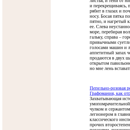
листья, и тени от ни
и перекрещиваясь, п
рябит в глазах и по
носу. Босая пятка п
пятно, и нагретый 
ее. Слева неустанн
море, перебирая в
гальку, справа – го
привычными суетли
голосами машин и 
аппетитный запах ч
продаются в двух ш
открытом павильоне
но мне лень вставать
Пепельно-розовая р
Графомания, как от
Захватывающая ист
умопомрачительной
чулком и сержантом
легионером в главн
классического инсп
прочих второстепен
погонями, похищен