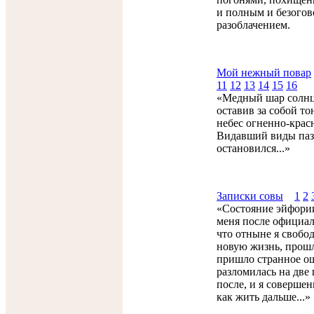
и полным и безого
разоблачением.
Мой нежный повар
11
12
13
14
15
16
«Медный шар солнца
оставив за собой т
небес огненно-крас
Видавший виды паз
остановился...»
Записки совы
1
2
«Состояние эйфории
меня после официал
что отныне я свобод
новую жизнь, прошло
пришло странное о
разломилась на две
после, и я совершен
как жить дальше...»