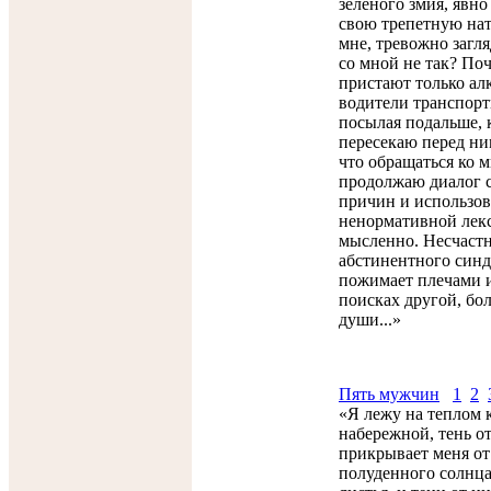
зеленого змия, явн
свою трепетную нат
мне, тревожно загля
со мной не так? По
пристают только ал
водители транспорт
посылая подальше, к
пересекаю перед ни
что обращаться ко м
продолжаю диалог 
причин и использо
ненормативной лекс
мысленно. Несчастн
абстинентного синд
пожимает плечами и
поисках другой, бо
души...»
Пять мужчин
1
2
«Я лежу на теплом 
набережной, тень о
прикрывает меня о
полуденного солнца