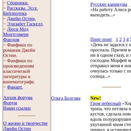
−
Сборники.
Русские каникулы
−
Рассказы. Эссe.
«На работу Алиса р
Библиотека
выходить...»
−
Джейн Остин,
−
Элизабет Гaскелл,
−
Люси Мод
Монтгомери
Пинг-понг
1
2
3
4
Фандом
«День не задался у м
−
Фанфики по
проспала. Причем в
романам Джейн
ни в одном глазу, и
Остин.
господин Морфей 
−
Фанфики по
отправил меня в нок
произведениям
очнулась только с 
классической
солнца...»
литературы и
кинематографа.
−
Фанарт.
Архив форума
Ольга Болгова
New!
Форум
Гром небесный
«Хо
Наши ссылки
тропа, что петляла
кустов, сделала пов
вдоль полуразруше
О жизни и творчестве
укутанной мхом сте
Джейн Остин
привал, я остановил