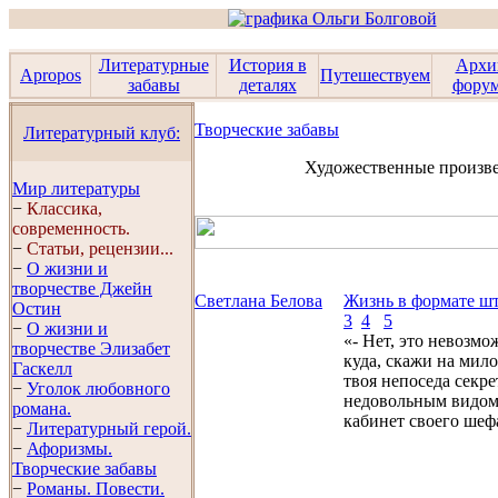
Литературные
История в
Архи
Apropos
Путешествуем
забавы
деталях
фору
Творческие забавы
Литературный клуб:
Художественные произв
Мир литературы
−
Классика,
современность.
−
Статьи, рецензии...
−
О жизни и
творчестве Джейн
Светлана Белова
Жизнь в формате ш
Остин
3
4
5
−
О жизни и
«- Нет, это невозмо
творчестве Элизабет
куда, скажи на мило
Гaскелл
твоя непоседа секре
−
Уголок любовного
недовольным видом
романа.
кабинет своего шефа
−
Литературный герой.
−
Афоризмы.
Творческие забавы
−
Романы. Повести.