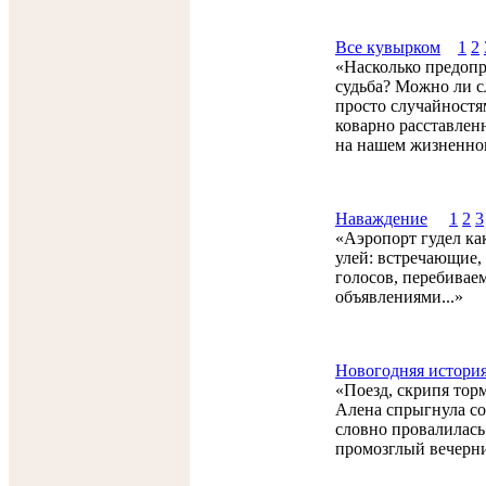
Все кувырком
1
2
«Насколько предоп
судьба? Можно ли с
просто случайностя
коварно расставлен
на нашем жизненном
Наваждение
1
2
3
«Аэропорт гудел к
улей: встречающие,
голосов, перебивае
объявлениями...»
Новогодняя истори
«Поезд, скрипя тор
Алена спрыгнула со
словно провалилась
промозглый вечерни