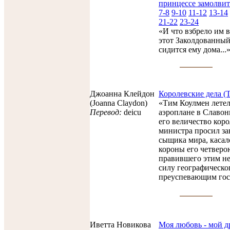
принцессе замолвит
7-8
9-10
11-12
13-14
21-22
23-24
«И что взбрело им в
этот Заколдованный 
сидится ему дома...
Джоанна Клейдон
Королевские дела (Th
(Joanna Claydon)
«Тим Коулмен летел
Перевод:
deicu
аэроплане в Славон
его величество коро
министра просил за
сыщика мира, касал
короны его четверо
правившего этим не
силу географическо
преуспевающим госу
Иветта Новикова
Моя любовь - мой д