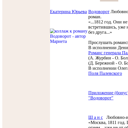
Екатерина Юрьева
Водоворот
Любовно
роман.
«...1812 год. Они не
встретившись, уже 
без друга...»
Прослушать романс
В исполнении Дени
Романс генерала Па
(А. Журбин - О. Бол
(Д. Бережной - О. Б
В исполнении Олег
Поля Палевского
Приложение (бонус)
"Водоворот"
Ш а н с
Любовно-и
«Москва, 1811 год.
огнем – уже не от 