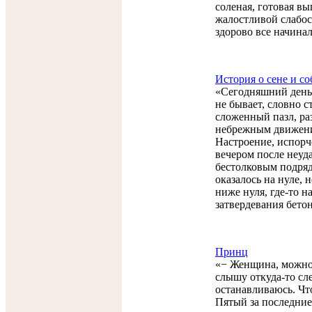
соленая, готовая вы
жалостливой слабос
здорово все начинал
История о сене и со
«Сегодняшний день 
не бывает, словно с
сложенный пазл, р
небрежным движени
Настроение, испорч
вечером после неуд
бестолковым подряд
оказалось на нуле, 
ниже нуля, где-то н
затвердевания бетон
Принц
«− Женщина, можно 
слышу откуда-то сле
останавливаюсь. Что
Пятый за последние