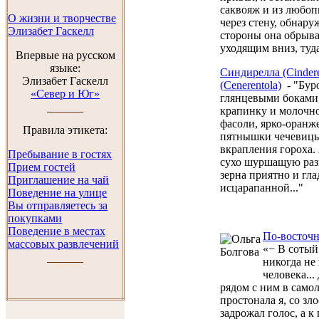
саквояж и из любоп
О жизни и творчестве
через стену, обнару
Элизабет Гаскелл
стороны она обрыва
уходящим вниз, туда,
Впервые на русском
языке:
Синдирелла (Сindere
Элизабет Гаскелл
(Cenerentola)
- "Бур
«Север и Юг»
глянцевыми боками,
крапинку и молочно
фасоли, ярко-оранж
Правила этикета:
пятнышки чечевицы
вкрапления гороха.
Пребывание в гостях
сухо шуршащую раз
Прием гостей
зерна приятно и гла
Приглашение на чай
исцарапанной..."
Поведение на улице
Вы отправляетесь за
покупками
Поведение в местах
По-восточ
массовых развлечений
«− В сотый
никогда не 
человека...
рядом с ним в самол
простонала я, со зл
задрожал голос, а к