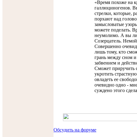
«Время похоже на к
галлюциногенов. Вы
стрелки, которые, ра
порхают над голов
замысловатые узоры
можете поделать. В
неумолимо. А вы л
Созерцатель. Немой
Совершенно очевидн
лишь тому, кто смо
грань между сном и
забвением и действ
Сможет приручить с
укротить страстную
овладеть ее свобод
очевидно одно - мне
суждено этого сдела
Обсудить на форуме