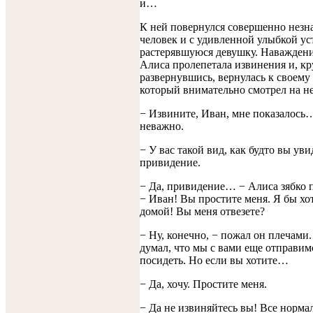
и…
К ней повернулся совершенно нез
человек и с удивленной улыбкой ус
растерявшуюся девушку. Наваждени
Алиса пролепетала извинения и, кр
развернувшись, вернулась к своему
который внимательно смотрел на не
− Извините, Иван, мне показалось
неважно.
− У вас такой вид, как будто вы ув
привидение.
− Да, привидение… − Алиса зябко 
− Иван! Вы простите меня. Я бы хо
домой! Вы меня отвезете?
− Ну, конечно, − пожал он плечами.
думал, что мы с вами еще отправим
посидеть. Но если вы хотите…
− Да, хочу. Простите меня.
− Да не извиняйтесь вы! Все нормал