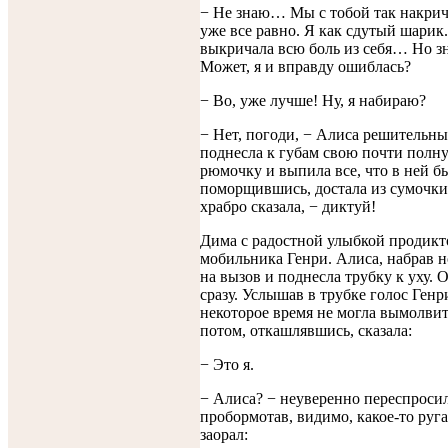
− Не знаю… Мы с тобой так накрич
уже все равно. Я как сдутый шарик
выкричала всю боль из себя… Но 
Может, я и вправду ошиблась?
− Во, уже лучше! Ну, я набираю?
− Нет, погоди, − Алиса решительн
поднесла к губам свою почти пол
рюмочку и выпила все, что в ней б
поморщившись, достала из сумочки
храбро сказала, − диктуй!
Дима с радостной улыбкой продик
мобильника Генри. Алиса, набрав н
на вызов и поднесла трубку к уху. 
сразу. Услышав в трубке голос Генр
некоторое время не могла вымолвит
потом, откашлявшись, сказала:
− Это я.
− Алиса? − неуверенно переспросил
пробормотав, видимо, какое-то руга
заорал: