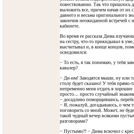
повествовании. Так что пришлось 
выложить все, причем начав от их 
давнего и весьма оригинального зн
закончив неожиданной встречей с н
кабинете.
Во время ее рассказа Дима изучаю
на сестру, что-то прикидывал в уме,
высчитывал и, в конце концов, пом
осведомился:
− То есть, я так понимаю, у тебя за
кавалер?
− Ди-им! Заводятся мыши, ну или т
столу будет сказано! У тебя прямо-т
непременно меня отдать в хорошие
просто… просто случайный знаком
− досадливо поморщившись, переби
− Я, пожалуй, догадываюсь, о чем 
поговорить со мной. Может, не буд
такой чудный вечер всякими пусты
разговорами?
− Пустыми?! − Дима вскочил с крес