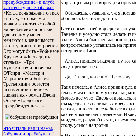
предубеждение» в клубе
марганцевым раствором для промы
«Литературные забавы»
− Обижаешь, сударыня, уж я постар
«Когда речь заходит о трех
обошлось без последствий.
книгах, которые мы
можем захватить с собой
В это время к ней в дверь заглянул
на необитаемый остров,
Танечка и усердно стала делать та
две из них у меня
знаки. Алиса быстренько попрощал
меняются в зависимости
вопросительно уставилась на при
от ситуации и настроения.
нетерпения Таню.
Это могут быть «Робинзон
Крузо» и «Двенадцать
− Алиса, пришел заказчик, ну тот 
стульев», «Три
сюда пригласить?
мушкетера» и новеллы
О'Генри, «Мастер и
− Да, Танюш, конечно! Я его жду.
Маргарита» и Библия...
Третья книга остается
Таня исчезла, а Алиса придвинула к
неизменной при всех
тем самым сложным узлом, над кот
вариантах - роман Джейн
билась все утро. Дверь открылась, и
Остин «Гордость и
глаза, едва не свалилась с кресла от
предубеждение»...»
неожиданности: в ее кабинет входи
как ее мимолетный знакомый Иван,
увидев ее, разулыбался и, стремите
столу, уселся напротив.
Что читали наши мамы,
бабушки и прабабушки?
− Итак, кажется, судьба снова нас с