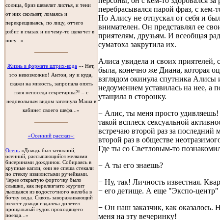
персоны, он с кем-то здоровался за 
солнца, бриз шевелит листья, и тени
перебрасывался парой фраз, с кем-т
от них скользят, ломаясь и
Но Алису не отпускал от себя и был
перекрещиваясь, по лицу, отчего
внимателен. Он представлял ее сво
рябит в глазах и почему-то щекочет в
приятелям, друзьям. И всеобщая ра
носу...»
суматоха закрутила их.
Алиса увидела и своих приятелей, 
Жизнь в формате штрих-кода
«- Нет,
была, конечно же Диана, которая 
это невозможно! Антон, ну и куда,
взглядом окинула спутника Алисы 
скажи на милость, запропала опять
недоумением уставилась на нее, а п
твоя непоседа секретарша?! – с
утащила в сторонку.
недовольным видом заглянула Маша в
кабинет своего шефа...»
− Алис, ты меня просто удивляешь!
такой всплеск сексуальной активно
встречаю второй раз за последний м
«Осенний рассказ»:
второй раз в обществе неотразимо
Где ты со Светловым-то познакоми
Осень
«Дождь был затяжной,
осенний, рассыпающийся мелкими
бисеринами дождинок. Собираясь в
− А ты его знаешь?
крупные капли, они не спеша стекали
по стеклу извилистыми ручейками.
Через открытую форточку было
− Ну, так! Личность известная. Ква
слышно, как переливчато журчит
− его детище. А еще "Экспо-центр"
льющаяся из водосточного желоба в
бочку вода. Сквозь завораживающий
шелест дождя издалека долетел
− Он наш заказчик, как оказалось. 
прощальный гудок проходящего
меня на эту вечеринку!
поезда...»