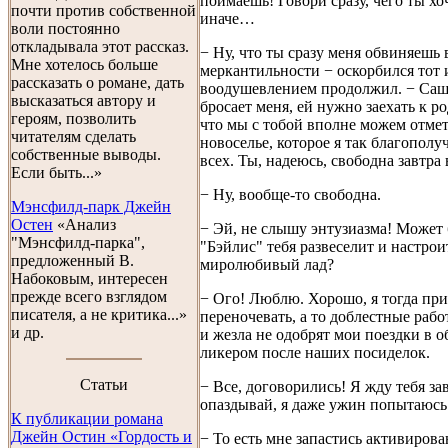
поймаешь! Говори сразу, чего ты хо
почти против собственной
иначе…
воли постоянно
откладывала этот рассказ.
− Ну, что ты сразу меня обвиняешь 
Мне хотелось больше
меркантильности − оскорбился тот 
рассказать о романе, дать
воодушевлением продолжил. − Саш
высказаться автору и
бросает меня, ей нужно заехать к р
героям, позволить
что мы с тобой вполне можем отме
читателям сделать
новоселье, которое я так благополу
собственные выводы.
всех. Ты, надеюсь, свободна завтра
Если быть...»
− Ну, вообще-то свободна.
Мэнсфилд-парк Джейн
Остен
«Анализ
− Эй, не слышу энтузиазма! Может 
"Мэнсфилд-парка",
"Бэйлис" тебя развеселит и настрои
предложенный В.
миролюбивый лад?
Набоковым, интересен
прежде всего взглядом
− Ого! Люблю. Хорошо, я тогда при
писателя, а не критика...»
переночевать, а то доблестные раб
и др.
и жезла не одобрят мои поездки в 
ликером после наших посиделок.
Cтатьи
− Все, договорились! Я жду тебя за
опаздывай, я даже ужин попытаюсь
К публикации романа
Джейн Остин «Гордость и
− То есть мне запастись активиров