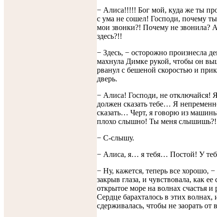
− Алиса!!!!! Бог мой, куда же ты пр
с ума не сошел! Господи, почему ты
мои звонки?! Почему не звонила? 
здесь?!!
− Здесь, − осторожно произнесла д
махнула Димке рукой, чтобы он вы
рванул с бешеной скоростью и прик
дверь.
− Алиса! Господи, не отключайся! Я
должен сказать тебе… Я непременн
сказать… Черт, я говорю из машины
плохо слышно! Ты меня слышишь?!
− С-слышу.
− Алиса, я… я тебя… Постой! У теб
− Ну, кажется, теперь все хорошо, −
закрыв глаза, и чувствовала, как ее 
открытое море на волнах счастья и 
Сердце барахталось в этих волнах, 
сдерживалась, чтобы не заорать от 