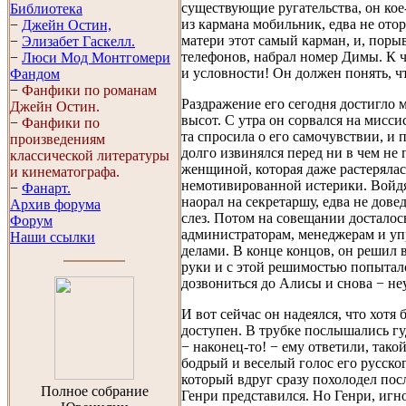
существующие ругательства, он кое
Библиотека
из кармана мобильник, едва не отор
−
Джейн Остин,
матери этот самый карман, и, поры
−
Элизабет Гaскелл.
телефонов, набрал номер Димы. К 
−
Люси Мод Монтгомери
и условности! Он должен понять, ч
Фандом
−
Фанфики по романам
Раздражение его сегодня достигло
Джейн Остин.
высот. С утра он сорвался на мисси
−
Фанфики по
та спросила о его самочувствии, и 
произведениям
долго извинялся перед ни в чем не
классической литературы
женщиной, которая даже растерялас
и кинематографа.
немотивированной истерики. Войдя
−
Фанарт.
наорал на секретаршу, едва не дове
Архив форума
слез. Потом на совещании досталос
Форум
администраторам, менеджерам и у
Наши ссылки
делами. В конце концов, он решил в
руки и с этой решимостью попытал
дозвониться до Алисы и снова − не
И вот сейчас он надеялся, что хотя
доступен. В трубке послышались гу
− наконец-то! − ему ответили, тако
бодрый и веселый голос его русског
который вдруг сразу похолодел посл
Полноe собраниe
Генри представился. Но Генри, игн