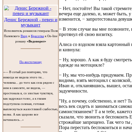
− Нет, постойте! Вы такой стремит
вечера еще далеко, и, может быть, у
изменится, − запротестовала девушк
Денис Бережной - певец и
музыкант
− В этом случае вы мне позвоните, 
Исполнитель романсов генерала Поля
протянул ей свою визитку.
Палевского
Взор
и
Красотка
к On-line
роману
«Водоворот»
Алиса со вздохом взяла картонный
и кивнула:
− Ну, хорошо. А как я буду смотрет
По-восточному
одежде на мотоцикле?
«— В сотый раз повторяю, что
− Ну, мы что-нибудь придумаем. Пр
никогда не видела этого ти...
видимо, взять мотоцикл с коляской
человека... до того как села рядом с
Иван и, откланявшись, вышел, оста
ним в самолете, не видела, —
задумчивости.
простонала я, со злостью чувствуя,
как задрожал голос, а к глазам
"Ну, а почему, собственно, и нет? Т
подступила соленая, готовая
весь век сидеть и заниматься самок
выплеснуться жалостливой слабостью,
самоистязанием? Т а м тебе, кажется
волна. А как здорово все
сказали, что звонить и беспокоить 
начиналось...»
строжайше запрещено. Так чего ты
Пора перестать беспокоиться и нача