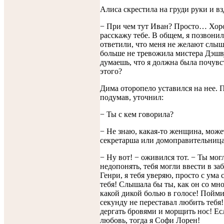
Алиса скрестила на груди руки и вз
− При чем тут Иван? Просто… Хор
расскажу тебе. В общем, я позвонил
ответили, что меня не желают слыш
больше не тревожила мистера Дэш
думаешь, что я должна была почувс
этого?
Дима оторопело уставился на нее. 
подумав, уточнил:
− Ты с кем говорила?
− Не знаю, какая-то женщина, може
секретарша или домоправительница
− Ну вот! − оживился тот. − Ты мог
недопонять, тебя могли ввести в за
Генри, я тебя уверяю, просто с ума 
тебя! Слышала бы ты, как он со мно
какой дикой болью в голосе! Пойми
секунду не переставал любить тебя!
дергать бровями и морщить нос! Ес
любовь, тогда я Софи Лорен!