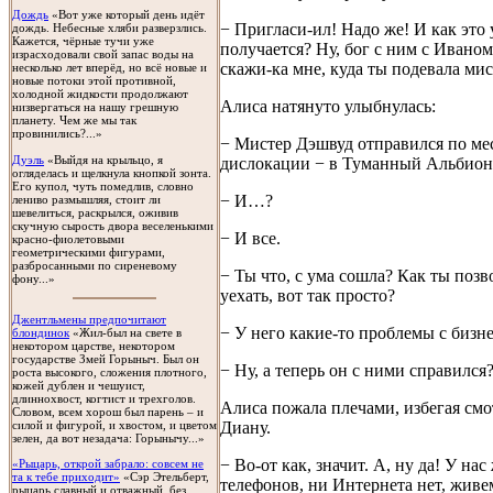
Дождь
«Вот уже который день идёт
− Пригласи-ил! Надо же! И как это 
дождь. Небесные хляби разверзлись.
Кажется, чёрные тучи уже
получается? Ну, бог с ним с Ивано
израсходовали свой запас воды на
скажи-ка мне, куда ты подевала ми
несколько лет вперёд, но всё новые и
новые потоки этой противной,
холодной жидкости продолжают
Алиса натянуто улыбнулась:
низвергаться на нашу грешную
планету. Чем же мы так
провинились?...»
− Мистер Дэшвуд отправился по ме
Дуэль
«Выйдя на крыльцо, я
дислокации − в Туманный Альбион
огляделась и щелкнула кнопкой зонта.
Его купол, чуть помедлив, словно
− И…?
лениво размышляя, стоит ли
шевелиться, раскрылся, оживив
скучную сырость двора веселенькими
− И все.
красно-фиолетовыми
геометрическими фигурами,
разбросанными по сиреневому
− Ты что, с ума сошла? Как ты позв
фону...»
уехать, вот так просто?
Джентльмены предпочитают
− У него какие-то проблемы с бизн
блондинок
«Жил-был на свете в
некотором царстве, некотором
государстве Змей Горыныч. Был он
− Ну, а теперь он с ними справился
роста высокого, сложения плотного,
кожей дублен и чешуист,
длиннохвост, когтист и трехголов.
Алиса пожала плечами, избегая смо
Словом, всем хорош был парень – и
силой и фигурой, и хвостом, и цветом
Диану.
зелен, да вот незадача: Горынычу...»
− Во-от как, значит. А, ну да! У нас
«Рыцарь, открой забрало: совсем не
та к тебе приходит»
«Сэр Этельберт,
телефонов, ни Интернета нет, живем
рыцарь славный и отважный, без