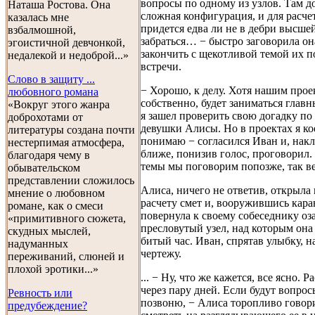
вопросы по одному из узлов. Там д
Наташа Ростова. Она
сложная конфигурация, и для расче
казалась мне
придется едва ли не в дебри высше
взбалмошной,
забраться… − быстро заговорила он
эгоистичной девчонкой,
закончить с щекотливой темой их п
недалекой и недоброй...»
встречи.
Слово в защиту ...
− Хорошо, к делу. Хотя нашим прое
любовного романа
собственно, будет заниматься глав
«Вокруг этого жанра
я зашел проверить свою догадку по
доброхотами от
девушки Алисы. Но в проектах я ко
литературы создана почти
понимаю − согласился Иван и, нак
нестерпимая атмосфера,
ближе, понизив голос, проговорил.
благодаря чему в
темы мы поговорим попозже, так в
обывательском
представлении сложилось
Алиса, ничего не ответив, открыла
мнение о любовном
расчету смет и, вооружившись кар
романе, как о смеси
повернула к своему собеседнику оз
«примитивного сюжета,
пресловутый узел, над которым она
скудных мыслей,
битый час. Иван, спрятав улыбку, н
надуманных
чертежу.
переживаний, слюней и
плохой эротики...»
... − Ну, что же кажется, все ясно. Р
через пару дней. Если будут вопросы
Ревность или
позвоню, − Алиса торопливо говори
предубеждение?