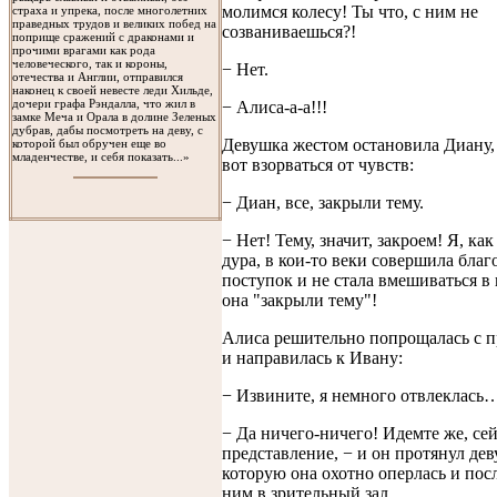
молимся колесу! Ты что, с ним не
страха и упрека, после многолетних
праведных трудов и великих побед на
созваниваешься?!
поприще сражений с драконами и
прочими врагами как рода
человеческого, так и короны,
− Нет.
отечества и Англии, отправился
наконец к своей невесте леди Хильде,
дочери графа Рэндалла, что жил в
− Алиса-а-а!!!
замке Меча и Орала в долине Зеленых
дубрав, дабы посмотреть на деву, с
Девушка жестом остановила Диану,
которой был обручен еще во
младенчестве, и себя показать...»
вот взорваться от чувств:
− Диан, все, закрыли тему.
− Нет! Тему, значит, закроем! Я, ка
дура, в кои-то веки совершила бла
поступок и не стала вмешиваться в 
она "закрыли тему"!
Алиса решительно попрощалась с 
и направилась к Ивану:
− Извините, я немного отвлеклась
− Да ничего-ничего! Идемте же, сей
представление, − и он протянул дев
которую она охотно оперлась и пос
ним в зрительный зал.