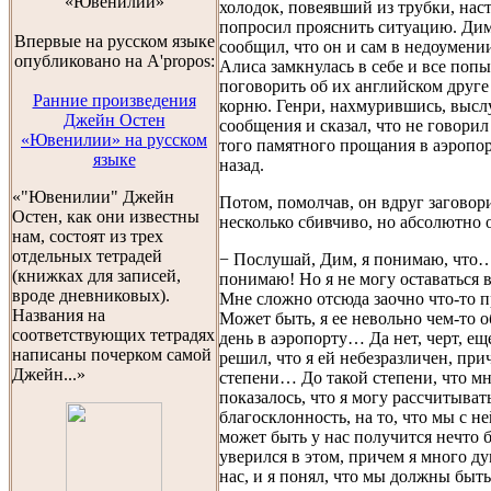
«Ювенилии»
холодок, повеявший из трубки, нас
попросил прояснить ситуацию. Дим
Впервые на русском языке
сообщил, что он и сам в недоумени
опубликовано на A'propos:
Алиса замкнулась в себе и все по
поговорить об их английском друге
Ранние произведения
корню. Генри, нахмурившись, высл
Джейн Остен
сообщения и сказал, что не говорил
«Ювенилии» на русском
того памятного прощания в аэропор
языке
назад.
«"Ювенилии" Джейн
Потом, помолчав, он вдруг заговор
Остен, как они известны
несколько сбивчиво, но абсолютно 
нам, состоят из трех
отдельных тетрадей
− Послушай, Дим, я понимаю, что…
(книжках для записей,
понимаю! Но я не могу оставаться 
вроде дневниковых).
Мне сложно отсюда заочно что-то 
Названия на
Может быть, я ее невольно чем-то о
соответствующих тетрадях
день в аэропорту… Да нет, черт, ещ
написаны почерком самой
решил, что я ей небезразличен, при
Джейн...»
степени… До такой степени, что м
показалось, что я могу рассчитывать
благосклонность, на то, что мы с н
может быть у нас получится нечто 
уверился в этом, причем я много ду
нас, и я понял, что мы должны быть