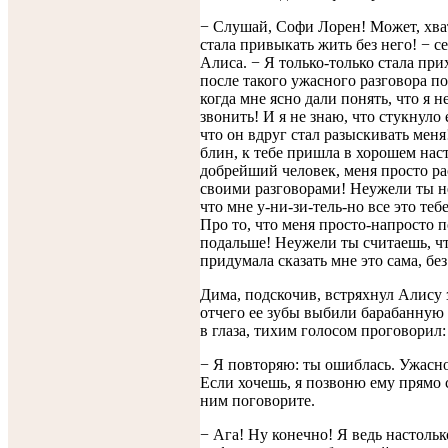
− Слушай, Софи Лорен! Может, хва
стала привыкать жить без него! − с
Алиса. − Я только-только стала при
после такого ужасного разговора по
когда мне ясно дали понять, что я н
звонить! И я не знаю, что стукнуло 
что он вдруг стал разыскивать меня
блин, к тебе пришла в хорошем наст
добрейший человек, меня просто ра
своими разговорами! Неужели ты н
что мне у-ни-зи-тель-но все это теб
Про то, что меня просто-напросто 
подальше! Неужели ты считаешь, ч
придумала сказать мне это сама, без
Дима, подскочив, встряхнул Алису 
отчего ее зубы выбили барабанную 
в глаза, тихим голосом проговорил:
− Я повторяю: ты ошиблась. Ужасн
Если хочешь, я позвоню ему прямо с
ним поговорите.
− Ага! Ну конечно! Я ведь настольк