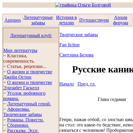
Литературные
История в
Архив
Apropos
Путешествуем
забавы
деталях
форума
Творческие забавы
Литературный клуб:
Fan fiction
Мир литературы
Светланa Беловa
−
Классика,
современность.
−
Статьи, рецензии...
Русские кани
−
О жизни и творчестве
Джейн Остин
−
О жизни и творчестве
Начало
Пред. гл.
Элизабет Гaскелл
−
Уголок любовного
романа.
Глава седьмая
−
Литературный герой.
−
Афоризмы.
Творческие забавы
Генри, нажав отбой, со злостью шв
−
Романы. Повести.
на стол: это какое-то бедствие, не
−
Сборники.
связаться с человеком! Пробормотав
−
Рассказы. Эссe.