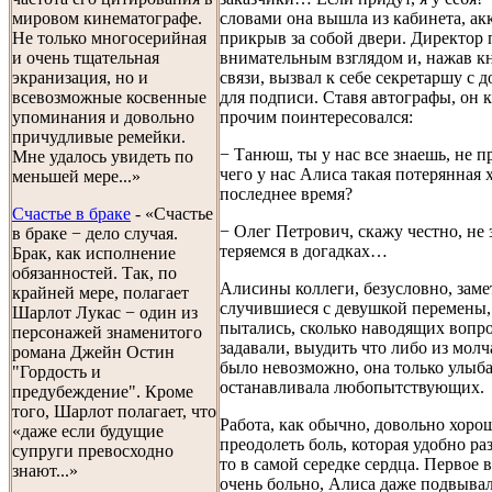
словами она вышла из кабинета, ак
мировом кинематографе.
прикрыв за собой двери. Директор 
Не только многосерийная
внимательным взглядом и, нажав к
и очень тщательная
связи, вызвал к себе секретаршу с 
экранизация, но и
для подписи. Ставя автографы, он 
всевозможные косвенные
прочим поинтересовался:
упоминания и довольно
причудливые ремейки.
− Танюш, ты у нас все знаешь, не п
Мне удалось увидеть по
чего у нас Алиса такая потерянная 
меньшей мере...»
последнее время?
Счастье в браке
- «Счастье
− Олег Петрович, скажу честно, не 
в браке − дело случая.
теряемся в догадках…
Брак, как исполнение
обязанностей. Так, по
Алисины коллеги, безусловно, зам
крайней мере, полагает
случившиеся с девушкой перемены,
Шарлот Лукас − один из
пытались, сколько наводящих вопр
персонажей знаменитого
задавали, выудить что либо из мо
романа Джейн Остин
было невозможно, она только улыба
"Гордость и
останавливала любопытствующих.
предубеждение". Кроме
того, Шарлот полагает, что
Работа, как обычно, довольно хоро
«даже если будущие
преодолеть боль, которая удобно ра
супруги превосходно
то в самой середке сердца. Первое 
знают...»
очень больно, Алиса даже подвывал