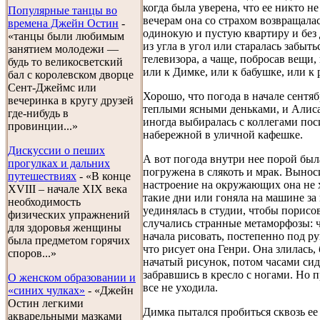
когда была уверена, что ее никто н
Популярные танцы во
вечерам она со страхом возвращала
времена Джейн Остин
-
одинокую и пустую квартиру и без 
«танцы были любимым
из угла в угол или старалась забыть
занятием молодежи —
телевизора, а чаще, побросав вещи,
будь то великосветский
или к Димке, или к бабушке, или к 
бал с королевском дворце
Сент-Джеймс или
Хорошо, что погода в начале сентяб
вечеринка в кругу друзей
теплыми ясными деньками, и Алиса
где-нибудь в
иногда выбиралась с коллегами пос
провинции...»
набережной в уличной кафешке.
Дискуссии о пеших
А вот погода внутри нее порой бы
прогулках и дальних
погружена в слякоть и мрак. Вынос
путешествиях
- «В конце
настроение на окружающих она не х
XVIII – начале XIX века
такие дни или гоняла на машине за 
необходимость
уединялась в студии, чтобы порисов
физических упражнений
случались странные метаморфозы: ч
для здоровья женщины
начала рисовать, постепенно под р
была предметом горячих
что рисует она Генри. Она злилась,
споров...»
начатый рисунок, потом часами сид
забравшись в кресло с ногами. Но п
О женском образовании и
все не уходила.
«синих чулках»
- «Джейн
Остин легкими
Димка пытался пробиться сквозь е
акварельными мазками