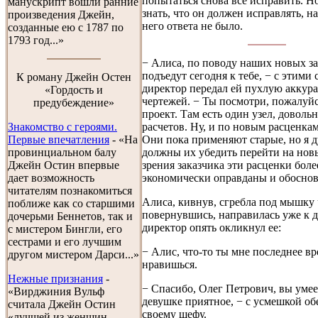
попытаться снова все исправить. Н
манускрипт вошли ранние
знать, что он должен исправлять, на
произведения Джейн,
него ответа не было.
созданные ею с 1787 по
1793 год...»
− Алиса, по поводу наших новых з
подъедут сегодня к тебе, − с этими
К роману Джейн Остен
директор передал ей пухлую аккур
«Гордость и
чертежей. − Ты посмотри, пожалуйс
предубеждение»
проект. Там есть один узел, доволь
расчетов. Ну, и по новым расценка
Знакомство с героями.
Они пока применяют старые, но я 
Первые впечатления
- «На
должны их убедить перейти на нов
провинциальном балу
зрения заказчика эти расценки боле
Джейн Остин впервые
экономически оправданы и обосно
дает возможность
читателям познакомиться
Алиса, кивнув, сгребла под мышку 
поближе как со старшими
повернувшись, направилась уже к д
дочерьми Беннетов, так и
директор опять окликнул ее:
с мистером Бингли, его
сестрами и его лучшим
− Алис, что-то ты мне последнее вр
другом мистером Дарси...»
нравишься.
Нежные признания
-
− Спасибо, Олег Петрович, вы умее
«Вирджиния Вульф
девушке приятное, − с усмешкой об
считала Джейн Остин
своему шефу.
«лучшей из женщин