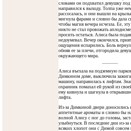
словами он подхватил девушку под
направился к выходу. Толпа уже не
рассосалась, и они вышли на крыль
мигнула фарами и словно бы дала с
чтобы магия вечера исчезла. Ее, эт
никто не стал провожать аплодисм
просить остаться. Алиса была пода
недоумевал. Вечер окончился, прия
ощущения испарились. Боль вернула
обняв ее за плечи, отгородила деву
окружающего мира.
Алиса въехала на подземную парко
Димкином доме, выключила зажига
машину, направилась к лифтам. Зн
охранник помахал ей рукой из свое
ему кивнула и шагнула в открывши
лифта.
Из-за Димкиной двери доносились 
аппетитные ароматы и словно бы н
волной Алису с ног до головы, зас
улыбнуться. В последние дни из-за
всяких хлопот они с Димой совсем 