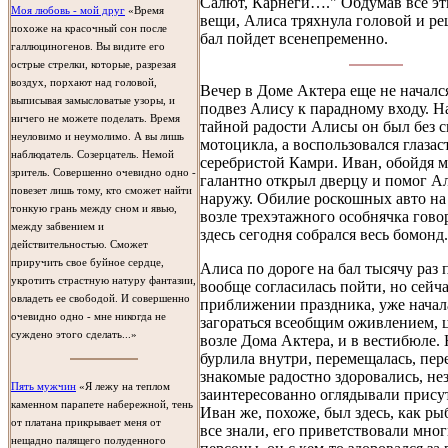
Салют, Карнеги…." Обдумав все эт
Моя любовь - мой друг
«Время
вещи, Алиса тряхнула головой и ре
похоже на красочный сон после
бал пойдет всенепременно.
галлюциногенов. Вы видите его
острые стрелки, которые, разрезая
воздух, порхают над головой,
Вечер в Доме Актера еще не началс
выписывая замысловатые узоры, и
подвез Алису к парадному входу. На
ничего не можете поделать. Время
тайной радости Алисы он был без с
неуловимо и неумолимо. А вы лишь
мотоцикла, а воспользовался глазас
наблюдатель. Созерцатель. Немой
серебристой Камри. Иван, обойдя 
зритель. Совершенно очевидно одно -
галантно открыл дверцу и помог А
повезет лишь тому, кто сможет найти
наружу. Обилие роскошных авто на
тонкую грань между сном и явью,
возле трехэтажного особнячка говор
между забвением и
здесь сегодня собрался весь бомонд.
действительностью. Сможет
приручить свое буйное сердце,
Алиса по дороге на бал тысячу раз 
укротить страстную натуру фантазии,
вообще согласилась пойти, но сейча
овладеть ее свободой. И совершенно
приближении праздника, уже нача
очевидно одно - мне никогда не
загораться всеобщим оживлением,
суждено этого сделать...»
возле Дома Актера, и в вестибюле.
бурлила внутри, перемещалась, пер
знакомые радостно здоровались, не
Пять мужчин
«Я лежу на теплом
заинтересованно оглядывали прис
каменном парапете набережной, тень
Иван же, похоже, был здесь, как рыб
от платана прикрывает меня от
все знали, его приветствовали мно
нещадно палящего полуденного