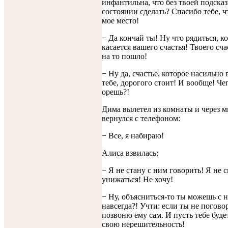
инфантильна, что без твоей подсказ
состоянии сделать? Спасибо тебе, ч
мое место!
− Да кончай ты! Ну что рядиться, ко
касается вашего счастья! Твоего сча
на то пошло!
− Ну да, счастье, которое насильно
тебе, дорогого стоит! И вообще! Че
орешь?!
Дима вылетел из комнаты и через 
вернулся с телефоном:
− Все, я набираю!
Алиса взвилась:
− Я не стану с ним говорить! Я не 
унижаться! Не хочу!
− Ну, объясниться-то ты можешь с н
навсегда?! Учти: если ты не погово
позвоню ему сам. И пусть тебе буде
свою нерешительность!