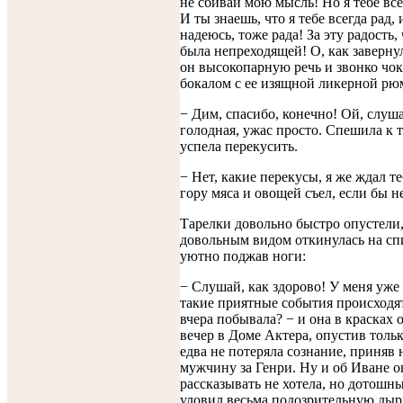
не сбивай мою мысль! Но я тебе все
И ты знаешь, что я тебе всегда рад, 
надеюсь, тоже рада! За эту радость,
была непреходящей! О, как заверну
он высокопарную речь и звонко чо
бокалом с ее изящной ликерной рю
− Дим, спасибо, конечно! Ой, слуша
голодная, ужас просто. Спешила к т
успела перекусить.
− Нет, какие перекусы, я же ждал те
гору мяса и овощей съел, если бы н
Тарелки довольно быстро опустели,
довольным видом откинулась на сп
уютно поджав ноги:
− Слушай, как здорово! У меня уже
такие приятные события происходят.
вчера побывала? − и она в красках 
вечер в Доме Актера, опустив тольк
едва не потеряла сознание, приняв
мужчину за Генри. Ну и об Иване о
рассказывать не хотела, но дотошн
уловил весьма подозрительную дыру