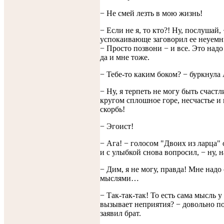
− Не смей лезть в мою жизнь!
− Если не я, то кто?! Ну, послушай,
успокаивающе заговорил ее неуемн
− Просто позвони − и все. Это надо 
да и мне тоже.
− Тебе-то каким боком? − буркнула
− Ну, я терпеть не могу быть счаст
кругом сплошное горе, несчастье и
скорбь!
− Эгоист!
− Ага! − голосом "Двоих из ларца"
и с улыбкой снова вопросил, − ну, 
− Дим, я не могу, правда! Мне надо 
мыслями…
− Так-так-так! То есть сама мысль у
вызывает неприятия? − довольно по
заявил брат.