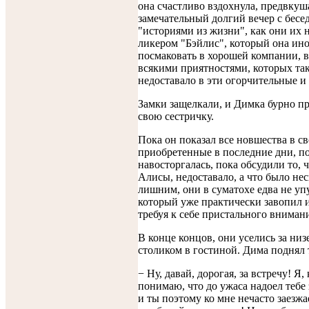
она счастливо вздохнула, предвкуш
замечательный долгий вечер с бесе
"историями из жизни", как они их 
ликером "Бэйлис", который она ин
посмаковать в хорошей компании, в
всякими приятностями, которых так
недоставало в эти огорчительные и
Замки защелкали, и Димка бурно п
свою сестричку.
Пока он показал все новшества в св
приобретенные в последние дни, по
навосторгалась, пока обсудили то, ч
Алисы, недоставало, а что было не
лишним, они в суматохе едва не уп
который уже практически завопил и
требуя к себе пристального вниман
В конце концов, они уселись за ни
столиком в гостиной. Дима поднял 
− Ну, давай, дорогая, за встречу! Я,
понимаю, что до ужаса надоел тебе 
и ты поэтому ко мне нечасто заезж