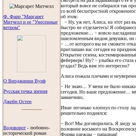
смотреть на разглядывающего ее в 
который вовсе не собирался так про
со всей бесхитростной откровеннос
об этом:
Ф. Фарр "Маргарет
− Ну, уж нет, Алиса, на этот раз в
Митчелл и ее "Унесенные
быстро не отделаетесь! Я собираюсь
ветром"
предложение… − вовсю насладивш
ошеломленным видом девушки, он 
− …от которого вы не сможете отка
приглашаю вас сегодня на праздник
Открытие сезона, костюмированный
фейерверк! Ну? − улыбка его стала 
угадал? Ведь вам это интересно?
Алиса пожала плечами и неуверенн
O Вирджинии Вулф
− Не знаю… У меня не было никак
Русская точка зрения
сегодня. Но ваше предложение… 
заманчиво.
Джейн Остен
Иван легонько хлопнул по столу л
решительно поднялся:
− Все! Мы договорились. Я заеду за
Водоворот
-
любовно-
половине восьмого на Воскресенск
исторический роман
Форма одежды − парадная!