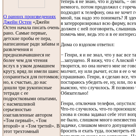
теперь я не знаю, что и думать, − о
немного, потом продолжил с горечь
подходит к телефону, она не хочет 
О ранних произведениях
мной, так надо это понимать? Я зде
Джейн Остен
«Джейн
я затерроризировал всю фирму, всех
Остен начала писать очень
должен с ней поговорить, слышиш
рано. Самые первые,
помочь мне, ведь это и в ее интерес
детские пробы ее пера,
написанные ради забавы и
Дима со вздохом ответил:
развлечения и
− Генри, я и не знал, что у вас все та
предназначавшиеся не
...запущено. Я вижу, что с Алиской 
более чем для чтения
творится, но она ничего мне не гово
вслух в узком домашнем
молчит, ну или рычит, если я ее о ч
кругу, вряд ли имели шанс
спрашиваю. Генри, я сделаю все, чт
сохраниться для потомков;
постараюсь убедить ее, ну, или, по 
но, к счастью, до нас
выясню, что случилось. Я позвоню 
дошли три рукописные
Обязательно!
тетради с ее
подростковыми опытами,
Генри, отключив телефон, опустился
с насмешливой
Что-то случилось, что-то произошло
серьезностью
снова и снова задавал себе этот воп
озаглавленные автором
не было, слишком много неизвестн
«Том первый», «Том
задачке, слишком много допущений
второй» и «Том третий». В
бросить и ехать туда, посмотреть ей 
этот трехтомный