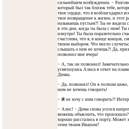
сильнейшем возбуждении. − Разгово
который был так близок тебе, котор
твое сердце, что я возблагодарил вс
твое возвращение к жизни, и этот р
называешь пустым?! Ты не видела с
в эти дни, когда ты была с ним! Ты 
изнутри! Ты была поразительно сча
счастлива, что я, в конце концов, с
твоим выбором. Что могло случитьс
слышать о нем не хочешь?! Да, при
позвонил мне вчера!
− А, так он позвонил! Замечатель
усмехнулась Алиса в ответ на пла
Димы.
− Да, позвонил! Он в полном шоке,
ним не хочешь говорить!
−
Я
не хочу с ним говорить?! Интер
− Алис! − Дима снова уселся напро
можешь объяснить, что произошло?
хорошо расстались в порту. Может э
этим твоим Иваном?