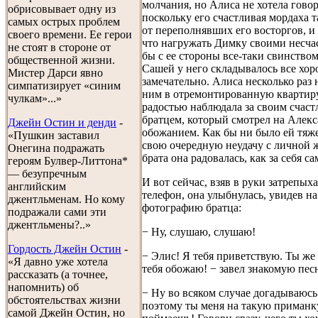
молчания, но Алиса не хотела говор
обрисовывает одну из
поскольку его счастливая мордаха т
самых острых проблем
от переполнявших его восторгов, и 
своего времени. Ее герои
что нагружать Димку своими несча
не стоят в стороне от
бы с ее стороны все-таки свинством
общественной жизни.
Сашей у него складывалось все хор
Мистер Дарси явно
замечательно. Алиса несколько раз 
симпатизирует «синим
ним в отремонтированную квартиру
чулкам»...»
радостью наблюдала за своим счас
братцем, который смотрел на Алекс
Джейн Остин и денди
-
обожанием. Как бы ни было ей тяж
«Пушкин заставил
свою очередную неудачу с личной 
Онегина подражать
брата она радовалась, как за себя са
героям Булвер-Литтона*
— безупречным
И вот сейчас, взяв в руки затрепы
английским
телефон, она улыбнулась, увидев на
джентльменам. Но кому
фотографию братца:
подражали сами эти
джентльмены?..»
− Ну, слушаю, слушаю!
Гордость Джейн Остин
-
− Элис! Я тебя приветствую. Ты же 
«Я давно уже хотела
тебя обожаю! − завел знакомую пес
рассказать (а точнее,
напомнить) об
− Ну во всяком случае догадываюс
обстоятельствах жизни
поэтому ты меня на такую приманк
самой Джейн Остин, но