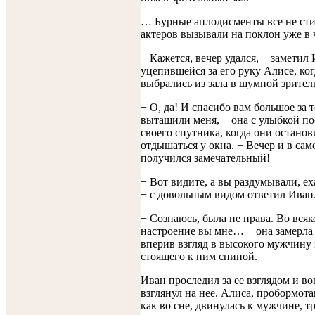
… Бурные аплодисменты все не сти
актеров вызывали на поклон уже в 
− Кажется, вечер удался, − заметил
уцепившейся за его руку Алисе, ко
выбрались из зала в шумной зрител
− О, да! И спасибо вам большое за т
вытащили меня, − она с улыбкой по
своего спутника, когда они остано
отдышаться у окна. − Вечер и в сам
получился замечательный!
− Вот видите, а вы раздумывали, еха
− с довольным видом ответил Иван
− Сознаюсь, была не права. Во всяк
настроение вы мне… − она замерла 
вперив взгляд в высокого мужчину 
стоящего к ним спиной.
Иван проследил за ее взглядом и в
взглянул на нее. Алиса, пробормота
как во сне, двинулась к мужчине, т