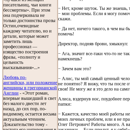
писательниц, чьи книги
− Нет, кроме шуток. Ты же знаешь,
бессмертны». При этом
− мои проблемы. Если я могу помоч
она подчеркивала не
скажи.
только достоинства прозы
Остин,очевидные
− Да нет, ничего такого, в чем вы 
каждому читателю, но и
помочь!
детали, которые может
заметить лишь
Директор, подняв брови, хмыкнул:
профессионал —
изящество построения
− Ага, значит все-таки что-то не так
фразы, «полноту и
намекнешь?
цельность
высказывания»...»
− Зачем вам это?
Любовь по-
− Алис, ты мой самый ценный чело
английски, или положение
не понятно? Я вижу, что ты после о
женщины в грегорианской
своя! Не могу же я это дело на само
Англии
- «Этот роман,
впервые вышедший в свет
Алиса, вздернув нос, поудобнее пе
без малого двести лет
папки:
назад, до сих пор, по-
− Кажется, качество моей работы не
видимому, остается весьма
моих личных проблем, или я не пра
актуальным чтением.
Олег Петрович! Работы много. А в
Доказательство тому -
заказчики… Если придут, я у себя!−
частота его цитирования в