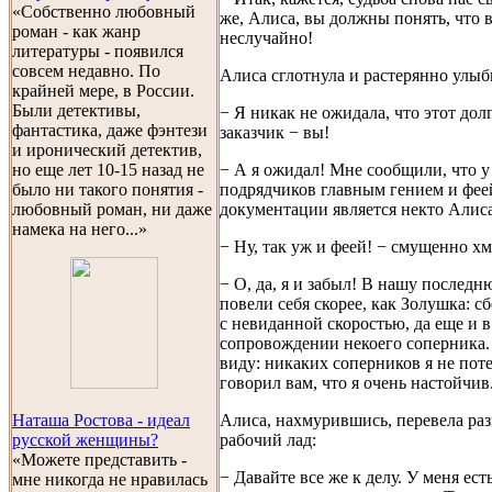
«Собственно любовный
же, Алиса, вы должны понять, что в
роман - как жанр
неслучайно!
литературы - появился
совсем недавно. По
Алиса сглотнула и растерянно улыб
крайней мере, в России.
Были детективы,
− Я никак не ожидала, что этот до
фантастика, даже фэнтези
заказчик − вы!
и иронический детектив,
− А я ожидал! Мне сообщили, что 
но еще лет 10-15 назад не
подрядчиков главным гением и фее
было ни такого понятия -
документации является некто Алиса
любовный роман, ни даже
намека на него...»
− Ну, так уж и феей! − смущенно х
− О, да, я и забыл! В нашу послед
повели себя скорее, как Золушка: с
с невиданной скоростью, да еще и в
сопровождении некоего соперника.
виду: никаких соперников я не пот
говорил вам, что я очень настойчив
Алиса, нахмурившись, перевела раз
Наташа Ростова - идеал
рабочий лад:
русской женщины?
«Можете представить -
− Давайте все же к делу. У меня ест
мне никогда не нравилась