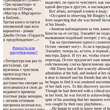
выделяет, он просто чувствует, как та
«Три мушкетера» и
одной фигуры в другую, и наслаждает
новеллы О'Генри,
Вот абзац, который я имею в виду:
«Мастер и Маргарита»
«Occupied in observing Mr Bingley’s atte
и Библия...
from suspecting that she was herself becom
Третья книга остается
of his friend».
неизменной при всех
«Занятая наблюдением за тем, какое
вариантах - роман
Бингли на ее сестру, Элизабет не подо
Джейн Остин «Гордость
вызвавшим подобный интерес у его д
и предубеждение»...»
Так на протяжении одного сложноп
Остин «меняет ногу». Если в предыду
Ревность или
Элизабет, теперь (и, кстати, в первы
предубеждение?
мистера Дарси. И тут же, чтобы отвле
перехода, Остин предлагает нам зама
«Литература как раз то
собственному слегка брюзгливому нра
ристалище, где
«Mr Darsy had at first scarcely allowed t
мужчины с чувством
admiration at the ball, and looked at her 
превосходства и
it dear to himself and his friends that she
собственного
he began to find it was rendered uncommon
достоинства смотрят на
of her dark eyes. To this discovery succe
затесавшихся в свои до
Though he had detected with a critical ey
недавнего времени
in her form, he was forced to acknowledge 
плотные ряды женщин,
spite of his asserting that her manners we
с легким оттенком
was caught by their easy playfulness...
презрения величая все,
...He began to wish to know more of her
что выходит из-под пера