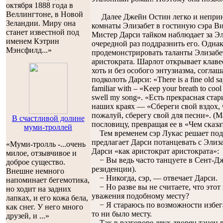
октября 1888 года в
Веллингтоне, в Новой
Далее Джейн Остин легко и неприну
Зеландии. Миру она
комнаты Элизабет в гостиную сэра Ви
станет известной под
Мистер Дарси тайком наблюдает за Эли
именем Кэтрин
очередной раз поддразнить его. Одна
Мэнсфилд...»
продемонстрировать таланты Элизабет
аристократа. Шарлот открывает клавес
хоть и без особого энтузиазма, соглаш
подколоть Дарси: «There is a fine old sa
familiar with – «Keep your breath to cool
swell my song». «Есть прекрасная ста
наших краях — «Сбереги свой вздох, 
пожалуй, сберегу свой для песни». (
В счастливой долине
пословицу, превращая ее в «Чем сказа
муми-троллей
Тем временем сэр Лукас решает под
предлагает Дарси потанцевать с Элиза
«Муми-тролль -...oчень
Дарси «как аристократ аристократа»:
милое, отзывчивое и
− Вы ведь часто танцуете в Сент-Дже
доброе существо.
резиденции).
Внешне немного
− Никогда, сэр, — отвечает Дарси.
напоминает бегемотика,
− Но разве вы не считаете, что этот
но ходит на задних
уважения подобному месту?
лапках, и его кожа бела,
− Я стараюсь по возможности избег
как снег. У него много
то ни было месту.
друзей, и
...»
Так в разговоре двух дворян танец в