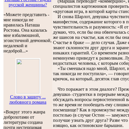
(Маршак переводит «коммерцию», ка
русской женщины?
специалистов картежников проверить. 
«круговая игра, в которой карты стан
«Можете представить -
И снова Шарлот, девушка чувствител
мне никогда не
манифестом, содержание которого в п
нравилась Наташа
чувствительность и разумность: «Я о
Ростова. Она казалась
думаю, что, если бы она обвенчалась с
мне взбалмошной,
же шансов на счастье, как если бы она
эгоистичной девчонкой,
Счастье в браке — дело случая. Даже
недалекой и
знают склонности друг друга и заране
недоброй...»
никаких гарантий. Со временем разн
неминуемо приведут к размолвкам. Л
недостатках человека, с которым соб
«Ты смеешься надо мной, Шарлот, и 
так никогда не поступила», — говори
крючок, на который, десяток глав сп
Что поражает в этом диалоге? Прежде
девушки- студентки в перерыве между
Слово в защиту ...
обсуждать вопросы первостепенной ва
любовного романа
то же время не пообещать ему слишком
посмешище? Как в промежутке между 
«Вокруг этого жанра
постелью (в случае Остин — замужест
доброхотами от
получше узнать друг друга? Разве что
литературы создана
изящно, как остиновские барышни.
почти нестерпимая