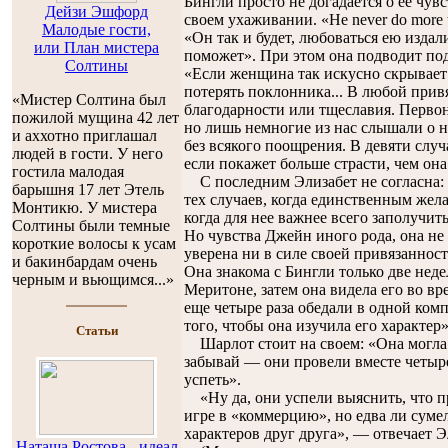
Бингли просто не догадается о ее чув
Дейзи Эшфорд
своем ухаживании. «He never do more tha
Малодые гости,
«Он так и будет, любоваться ею издал
или План мистера
поможет». При этом она подводит под
Солтины
«Если женщина так искусно скрывает 
потерять поклонника... В любой прив
«Мистер Солтина был
благодарности или тщеславия. Перво
пожилой мущина 42 лет
но лишь немногие из нас слышали о н
и аххотно приглашал
без всякого поощрения. В девяти слу
людей в гости. У него
если покажет больше страсти, чем она
гостила малодая
С последним Элизабет не согласна: 
барышня 17 лет Этель
тех случаев, когда единственным же
Монтикю. У мистера
когда для нее важнее всего заполучит
Солтины были темные
Но чувства Джейн иного рода, она не 
короткие волосы к усам
уверена ни в силе своей привязанност
и бакинбардам очень
Она знакома с Бингли только две нед
черным и вьющимся...»
Меритоне, затем она видела его во вр
еще четыре раза обедали в одной комп
того, чтобы она изучила его характер»
Cтатьи
Шарлот стоит на своем: «Она могла и
забывай — они провели вместе четыре
успеть».
«Ну да, они успели выяснить, что п
игре в «коммерцию», но едва ли суме
характеров друг друга», — отвечает Э
Наташа Ростова - идеал