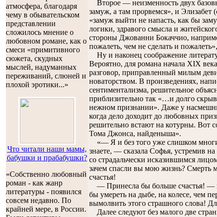
Второе — неизменность двух базов
атмосфера, благодаря
замуж, а там прорвемся», и Элизабет
чему в обывательском
«замуж выйти не напасть, как бы зам
представлении
логики, здравого смысла и житейского
сложилось мнение о
стороны Джованни Бокаччио, например
любовном романе, как о
пожалеть, чем не сделать и пожалеть»
смеси «примитивного
Ну и наконец соображение литератур
сюжета, скудных
Вероятно, для романа начала XIX век
мыслей, надуманных
разговор, приправленный милым дев
переживаний, слюней и
новаторством. В произведениях, напи
плохой эротики...»
сентиментализма, решительное объясн
приблизительно так «…и долго скрыв
нежном признании». Даже у насмешн
когда дело доходит до любовных при
решительно встают на котурны. Вот 
Тома Джонса, найденыша».
«— Я и без того уже слишком многим
Что читали наши мамы,
знаете, — сказала Софья, устремив на
бабушки и прабабушки?
со страдальчески исказившимся лицо
зачем спасли вы мою жизнь? Смерть 
«Собственно любовный
счастья!
роман - как жанр
— Принесла бы больше счастья! — 
литературы - появился
бы умереть на дыбе, на колесе, чем пер
совсем недавно. По
вымолвить этого страшного слова! Для 
крайней мере, в России.
Далее следуют без малого две стра