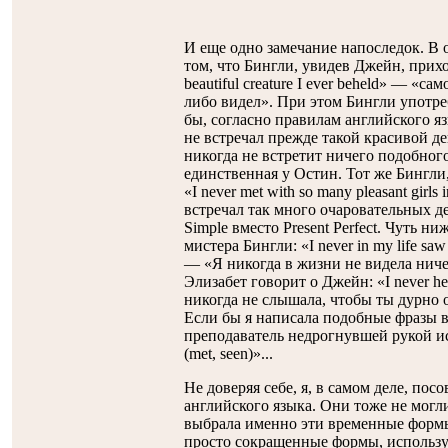
И еще одно замечание напоследок. В 
том, что Бингли, увидев Джейн, прихо
beautiful creature I ever beheld» — «са
либо видел». При этом Бингли употребл
бы, согласно правилам английского язык
не встречал прежде такой красивой де
никогда не встретит ничего подобног
единственная у Остин. Тот же Бингли,
«I never met with so many pleasant girl
встречал так много очаровательных де
Simple вместо Present Perfect. Чуть н
мистера Бингли: «I never in my life saw 
— «Я никогда в жизни не видела ничег
Элизабет говорит о Джейн: «I never he
никогда не слышала, чтобы ты дурно о
Если бы я написала подобные фразы в
преподаватель недрогнувшей рукой исп
(met, seen)»...
Не доверяя себе, я, в самом деле, пос
английского языка. Они тоже не мог
выбрала именно эти временные формы.
просто сокращенные формы, использу