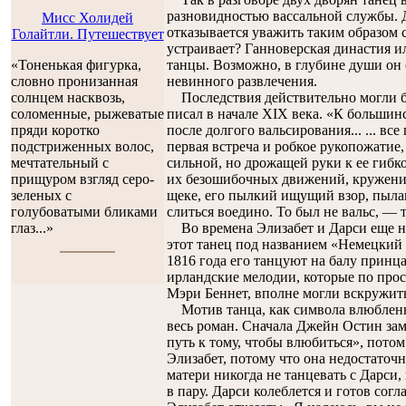
разновидностью вассальной службы. Д
Мисс Холидей
отказывается уважить таким образом с
Голайтли. Путешествует
устраивает? Ганноверская династия и
танцы. Возможно, в глубине души он 
«Тоненькая фигурка,
невинного развлечения.
словно пронизанная
Последствия действительно могли бы
солнцем насквозь,
писал в начале XIX века. «К больши
соломенные, рыжеватые
после долгого вальсирования... ... в
пряди коротко
первая встреча и робкое рукопожатие
подстриженных волос,
сильной, но дрожащей руки к ее гибк
мечтательный с
их безошибочных движений, кружение,
прищуром взгляд серо-
щеке, его пылкий ищущий взор, пыла
зеленых с
слиться воедино. То был не вальс, — т
голубоватыми бликами
Во времена Элизабет и Дарси еще не
глаз...»
этот танец под названием «Немецкий 
1816 года его танцуют на балу принц
ирландские мелодии, которые по прос
Мэри Беннет, вполне могли вскружить
Мотив танца, как символа влюбленн
весь роман. Сначала Джейн Остин зам
путь к тому, чтобы влюбиться», потом
Элизабет, потому что она недостаточ
матери никогда не танцевать с Дарси,
в пару. Дарси колеблется и готов согл