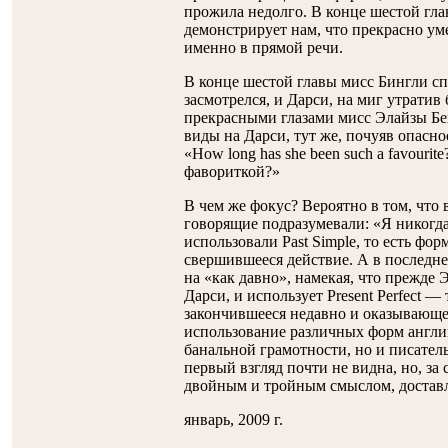
прожила недолго. В конце шестой гл
демонстрирует нам, что прекрасно умее
именно в прямой речи.
В конце шестой главы мисс Бингли сп
засмотрелся, и Дарси, на миг утратив 
прекрасными глазами мисс Элайзы Бен
виды на Дарси, тут же, почуяв опаснос
«How long has she been such a favouri
фавориткой?»
В чем же фокус? Вероятно в том, что
говорящие подразумевали: «Я никогда 
использовали Past Simple, то есть ф
свершившееся действие. А в последне
на «как давно», намекая, что прежде 
Дарси, и использует Present Perfect 
закончившееся недавно и оказывающее
использование различных форм англи
банальной грамотности, но и писатель
первый взгляд почти не видна, но, з
двойным и тройным смыслом, доставл
январь, 2009 г.