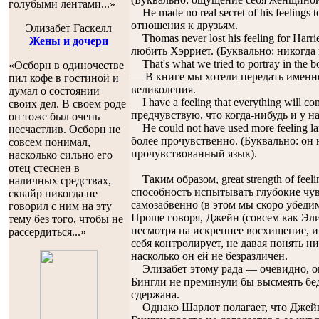
голубыми лентами...»
He made no real secret of his feelings 
отношения к друзьям.
Элизабет Гаскелл
Thomas never lost his feeling for Harr
Жены и дочери
любить Хэрриет. (Буквально: никогда н
That's what we tried to portray in the bo
«Осборн в одиночестве
— В книге мы хотели передать именн
пил кофе в гостиной и
великолепия.
думал о состоянии
I have a feeling that everything will co
своих дел. В своем роде
предчувствую, что когда-нибудь и у на
он тоже был очень
He could not have used more feeling 
несчастлив. Осборн не
более прочувственно. (Буквально: он 
совсем понимал,
прочувствованный язык).
насколько сильно его
отец стеснен в
Таким образом, great strength of fee
наличных средствах,
способность испытывать глубокие чув
сквайр никогда не
самозабвенно (в этом мы скоро убедим
говорил с ним на эту
Проще говоря, Джейн (совсем как Эли
тему без того, чтобы не
несмотря на искреннее восхищение, и
рассердиться...»
себя контролирует, не давая понять 
насколько он ей не безразличен.
Элизабет этому рада — очевидно, она
Бингли не преминули бы высмеять бе
сдержана.
Однако Шарлот полагает, что Джейн