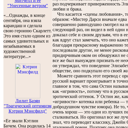
Митчелл и ее
раз подчеркивает приверженность Эл
"Унесенные ветром"
любви и брака.
Что касается «сцены любования», т
«...Однажды, в конце
образом: «Мистер Дарси вначале едва 
сентября, она взяла
совершенно равнодушно смотрел на не
карандаш и сделала
следующий раз, он видел в ней одни 
свою героиню Скарлетт.
доказал себе и своим друзьям, что в 
Это имя стало одним из
как вдруг стал замечать, что оно ка
самых удивительных и
благодаря прекрасному выражению те
незабываемых в
последовали другие, не менее рискова
художественной
придирчивым оком он обнаружил не о
литературе...»
все же был вынужден признать ее не
он утверждал, что поведение Элизабет
обществе, оно подкупало его своей ж
Можете сравнить этот перевод с ориг
русский вариант проигрывает в точнос
главное в том, что сама Остин называет
как «игривость», потому что в русско
эротический оттенок. У Остин же, как
Лилит Базян
«игривости» котенка или ребенка — то
"Трагический оптимизм
добродушном чувстве юмора). Не то, 
Кэтрин Мэнсфилд"
очень хорош — это один из лучших п
сталкиваться. Но оригинал все же лу
«Ее звали Кэтлин
знал, что переводит классику, Джейн
Бичем. Она родилась 14
эталонный роман. Поэтому она позволя