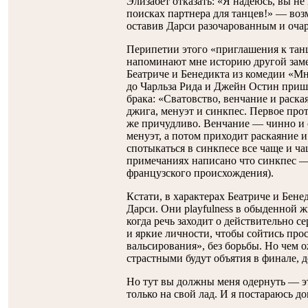
Элизабет отказать: «Я надеюсь, вы не
поисках партнера для танцев!» — воз
оставив Дарси разочарованным и оч
Перипетии этого «приглашения к танц
напоминают мне историю другой зам
Беатриче и Бенедикта из комедии «Мн
до Чарльза Рида и Джейн Остин пришл
брака: «Сватовство, венчание и раска
джига, менуэт и синкпес. Первое проте
же причудливо. Венчание — чинно и с
менуэт, а потом приходит раскаяние 
спотыкаться в синкпесе все чаще и ча
примечаниях написано что синкпес — 
французского происхождения).
Кстати, в характерах Беатриче и Бене
Дарси. Они playfulness в обыденной ж
когда речь заходит о действительно 
и яркие личности, чтобы сойтись прос
вальсирования», без борьбы. Но чем о
страстными будут объятия в финале, д
Но тут вы должны меня одернуть — это
только на свой лад. И я постараюсь до