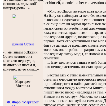
her himself, attended to her conversation 
женщины, «дамской"
литературой»...»
«Мистер Дарси вначале едва допуска
На балу он наблюдал за нею без всяк
выискивал недостатки в ее внешности.
в ее лице нет ни одной правильной че
глазах светится необычный для женщи
кажутся весьма красивыми и выразит
последовали другие, подвергающие н
первое. Хотя его критичный глаз мог б
Джейн Остен
фигура далека от идеально симметрич
того, как она стройна и грациозна, а 
«...мы знаем о Джейн
последнему писку моды, ее живой и в
Остен немного из
симпатии...
каких-то пересудов,
... Ему захотелось узнать о ней больш
немного из писем и,
нею непосредственно, он стал прислу
конечно, из ее книг...»
Расставаясь с этим замечательным в
отметить очередную неточность перев
про наблюдения и наблюдателей перев
отношениям между мистером Бингли
пишет нечто иное: «наблюдая за тем,
Бингли на ее сестру». Мелочь, но важ
понять, насколько глубока симпатия Д
Ф. Фарр "Маргарет
глубоко сама Джейн задела сердце се