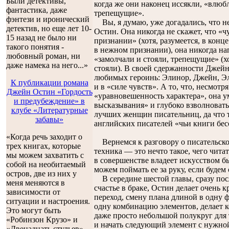
Были детективы,
когда же они наконец иссякли, «влюб
фантастика, даже
трепещущие».
фэнтези и иронический
Вы, я думаю, уже догадались, что не
детектив, но еще лет 10-
Остин. Она никогда не скажет, что «
15 назад не было ни
признании» (хотя, разумеется, в конц
такого понятия -
в нежном признании), она никогда на
любовный роман, ни
«замолчали и стояли, трепещущие» (хо
даже намека на него...»
стояли). В своей сдержанности Джей
любимых героинь: Элинор, Джейн, Эли
К публикации романа
и в «силе чувств». А то, что, несмотр
Джейн Остин «Гордость
«уравновешенность характера», она у
и предубеждение» в
высказывания» и глубоко взволновать 
клубе «Литературные
лучших женщин писательниц, да что 
забавы»
английских писателей «чьи книги бе
«Когда речь заходит о
Вернемся к разговору о писательско
трех книгах, которые
техника — это нечто такое, чего чита
мы можем захватить с
в совершенстве владеет искусством б
собой на необитаемый
можем поймать ее за руку, если будем
остров, две из них у
В середине шестой главы, сразу пос
меня меняются в
счастье в браке, Остин делает очень
зависимости от
переход, смену плана длиной в одну ф
ситуации и настроения.
одну комбинацию элементов, делает к
Это могут быть
даже просто небольшой полукруг для 
«Робинзон Крузо» и
и начать следующий элемент с нужной
«Двенадцать стульев»,