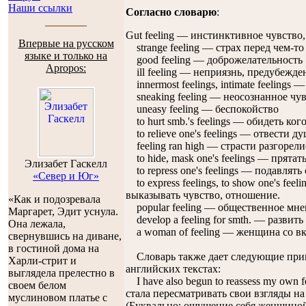
Наши ссылки
Согласно словарю
:
Gut feeling — инстинктивное чувство,
Впервые на русском
strange feeling — страх перед чем-т
языке и только на
good feeling — доброжелательность
Apropos:
ill feeling — неприязнь, предубежде
innermost feelings, intimate feelings
sneaking feeling — неосознанное чу
uneasy feeling — беспокойство
to hurt smb.'s feelings — обидеть кого
to relieve one's feelings — отвести ду
feeling ran high — страсти разгорели
to hide, mask one's feelings — прятат
Элизабет Гаскелл
to repress one's feelings — подавлять
«Север и Юг»
to express feelings, to show one's fe
выказывать чувство, отношение.
«Как и подозревала
popular feeling — общественное мне
Маргарет, Эдит уснула.
develop a feeling for smth. — развить 
Она лежала,
а woman of feeling — женщина со в
свернувшись на диване,
в гостиной дома на
Словарь также дает следующие прим
Харли-стрит и
английских текстах:
выглядела прелестно в
I have also begun to reassess my own 
своем белом
стала пересматривать свои взгляды на
муслиновом платье с
(Буквально: ощущение себя женщиной