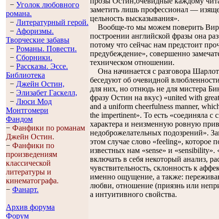
прозы Остин,очевидные каждому чита
−
Уголок любовного
заметить лишь профессионал — изяще
романа.
цельность высказывания».
−
Литературный герой.
Вообще-то мы можем поверить Вирд
−
Афоризмы.
построении английской фразы она раз
Творческие забавы
потому что сейчас нам предстоит про
−
Романы. Повести.
предубеждение», совершенно замечате
−
Сборники.
техническом отношении.
−
Рассказы. Эссe.
Она начинается с разговора Шарлот 
Библиотека
беседуют об очевидной влюбленности
−
Джейн Остин,
для них, но отнюдь не для мистера Б
−
Элизабет Гaскелл,
фразу Остин на вкус) «united with great 
−
Люси Мод
and a uniform cheerfulness manner, which
Монтгомери
the impertinent». То есть «соединяла 
Фандом
характера и неизменную ровную приве
−
Фанфики по романам
недоброжелательных подозрений». Зам
Джейн Остин.
этом случае слово «feeling», которое
−
Фанфики по
известных нам «sense» и «sensibility»
произведениям
включать в себя некоторый анализ, ра
классической
чувствительность, склонность к аффект
литературы и
именно ощущение, а также: переживан
кинематографа.
любви, отношение (приязнь или непри
−
Фанарт.
а интуитивного свойства.
Архив форума
Форум