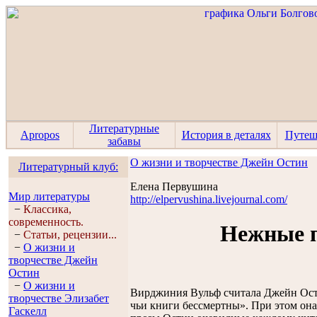
Литературные
Apropos
История в деталях
Путеш
забавы
О жизни и творчестве Джейн Остин
Литературный клуб:
Елена Первушина
Мир литературы
http://elpervushina.livejournal.com/
−
Классика,
современность.
Нежные 
−
Статьи, рецензии...
−
О жизни и
творчестве Джейн
Остин
−
О жизни и
Вирджиния Вульф считала Джейн Ост
творчестве Элизабет
чьи книги бессмертны». При этом она
Гaскелл