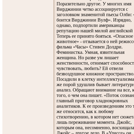
Поразительно другое. У многих имя
Вирджинии четко ассоциируется с
заголовком знаменитой пьесы Олби: 
боится Вирджинии Вулф». Изрядно,
однако, подпортили американцы
репутацию нашей милой английской 
Теперь ее принято бояться. «Опасное
животное» - отзывается о ней режисс
фильма «Часы» Стивен Долдри.
Феминистка. Умная, язвительная
женщина. Но разве ум лишает
женственности, отнимает способност
чувствовать, любить? Ей отвели
безвоздушное книжное пространство
Посадили в клетку интеллектуализма
же порой удушлив бывает литератур
анализ. Обращают внимание на все, 
того, о чем она пишет. «Поток сознан
главный приговор хладнокровных
аналитиков. К ее произведениям это 
же относится, как к любому
стихотворению, в котором нет сюжет
лишь переживание момента. Джойс,
которым она, несомненно, восхищала
Джойс – другое дело. В «Улиссе» он