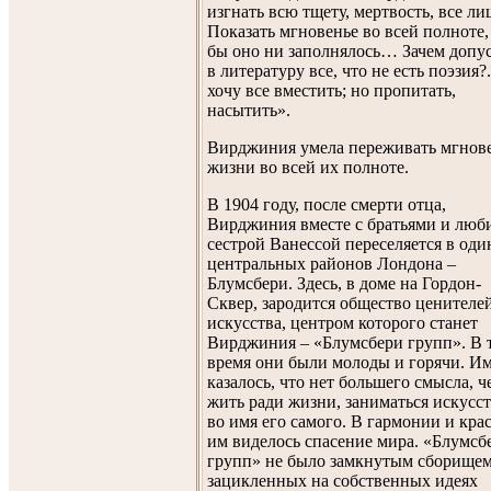
изгнать всю тщету, мертвость, все ли
Показать мгновенье во всей полноте,
бы оно ни заполнялось… Зачем допус
в литературу все, что не есть поэзия?.
хочу все вместить; но пропитать,
насытить».
Вирджиния умела переживать мгнов
жизни во всей их полноте.
В 1904 году, после смерти отца,
Вирджиния вместе с братьями и люб
сестрой Ванессой переселяется в оди
центральных районов Лондона –
Блумсбери. Здесь, в доме на Гордон-
Сквер, зародится общество ценителе
искусства, центром которого станет
Вирджиния – «Блумсбери групп». В 
время они были молоды и горячи. И
казалось, что нет большего смысла, ч
жить ради жизни, заниматься искусс
во имя его самого. В гармонии и кра
им виделось спасение мира. «Блумсб
групп» не было замкнутым сборище
зацикленных на собственных идеях