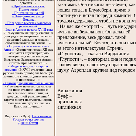
девушек...»
закатами. Она никогда не забудет, как
- Пребывание в гостях
вошел тогда, в Блумсбери, прямо в
- Прием гостей
- Приглашение на чай
гостиную и встал посреди комнаты. 
- Поведение на улице
- Покупки
трудом сдержалась, чтобы не крикнут
- Поведение в местах массовых
«На вас же смотрят!», – чуть не удари
развлечений
- Брак в Англии начала XVIII века
чуть не выбежала вон. Он делал ей
«...замужнюю женщину ставили в
один ряд с несовершеннолетними,
предложение, весь дрожал, такой
душевнобольными и лицами,
чувствительный. Боялся, что она выс
объявлявшимися вне закона... »
- Нормандские завоеватели в
за этого интеллектуала Стречи.
Англии
«Хронологически XII век
«Глупости», – сказала Вирджиния.
начинается спустя тридцать
четыре года после высадки
«Глупости», – повторила она и подня
Вильгельма Завоевателя в Англии
и битвы при Гастингсе... »
голову вверх, навстречу нарастающе
- Моды и модники старого
шуму. Аэроплан кружил над городом
времени
«В XVII столетии наша
русская знать приобрела большую
склонность к новомодным платьям
и прическам... »
- Старый дворянский быт в России
«У вельмож появляются кареты,
по цене стоящие наравне с
Вирджиния
населенными имениями; на
Вулф –
дверцах иной раззолоченной
кареты пишут пастушечьи сцены
признанная
такие великие художники, как
английская
Ватто или Буше... »
Вирджиния Вулф:
Своя комната
Русская точка зрения
Джейн Остен