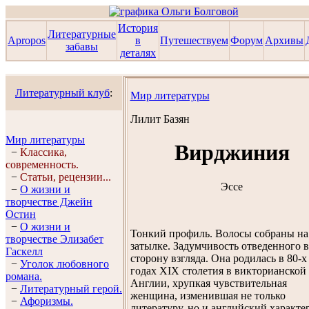
История
Литературные
Apropos
в
Путешествуем
Форум
Архивы
забавы
деталях
Литературный клуб
:
Мир литературы
Лилит Базян
Мир литературы
Вирджиния
−
Классика,
современность.
−
Статьи, рецензии...
Эссе
−
О жизни и
творчестве Джейн
Остин
−
О жизни и
Тонкий профиль. Волосы собраны на
творчестве Элизабет
затылке. Задумчивость отведенного в
Гaскелл
сторону взгляда. Она родилась в 80-х
−
Уголок любовного
годах XIX столетия в викторианской
романа.
Англии, хрупкая чувствительная
−
Литературный герой.
женщина, изменившая не только
−
Афоризмы.
литературу, но и английский характер