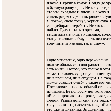
платке. Скручу в комок. Пойду до ур
в буковую рощу, одна. Не хочу я сидет
столом, складывать числа. Не хочу я
сидеть рядом с Джинни, рядом с Луи
Я положу свою тоску у корней бука. 
ее перебирать, теребить. Никто меня 
найдет. Буду питаться орехами,
высматривать яйца в куманике, воло
станут грязные, я буду спать под куст
воду пить из канавы, так и умру».
Одно мгновенье, одно переживание,
полное обиды, слез или радости – это
есть жизнь. Потому что только в этот
момент человек существует, и нет н
ни в прошлом, ни в будущем. Не фабу
сюжет создают судьбу, а такие вот ми
Последовательность событий станов
излишней. Ее попросту нет, хотя гер
«Волн» проживают от рождения до с
смерти. Развиваются они, а не текст.
хочу пропитать, насытить каждый ато
это уже из дневника Вирджинии, – то