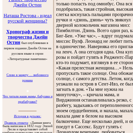
только попасть под омнибус. Она вся
Джейн Остин
подобралась, такая стройная, высокая
слегка коснулась пальцами прозрачн
Наташа Ростова - идеал
ручки и «дзинь, дзинь» чуть звякнул
русской женщины?
дверной колокольчик магазина мисс
Пимбилтон. Дзинь. Всего один раз, к
Хронограф жизни и
Биг-Бен. «Уже час», – вдруг подумал
творчества Джейн
миссис Вулф. Леонард не любит пить
Остин
был опубликован в
в одиночестве. Наверняка его пригла
первом издании Джейн Остин на
на ленч. А она сегодня одна. Она ку
русском языке в серии
розы и пойдет гулять в Риджентс-Пар
«Литературные памятники»
кто-то подумает, взглянув в ее сторон
«Какая прелестная женщина…» Нель
пропускать такое солнце. Она обожае
Слово в защиту ... любовного
солнце, с самого детства. Летом, когд
романа
уезжали на остров в Сент-Ивз, ее был
загнать в дом. «Ты мне нужна на
минуточку», – кричала мама, и
Что читали наши мамы, бабушки и
Вирджиния останавливалась резко, с
прабабушки?
разбегу, задыхаясь от переполненног
зноем сердцебиения, и махала, махала
махала даме в белом на высоком
История в деталях:
балкончике. Еще несколько дней, и о
Правила этикета
: «Данная книга
поедут в Сассекс. Будут гулять с
была написана в 1832 году Элизой
Лесли и представляет собой
Леонардом вечерами, любоваться
учебник-руководство для молодых