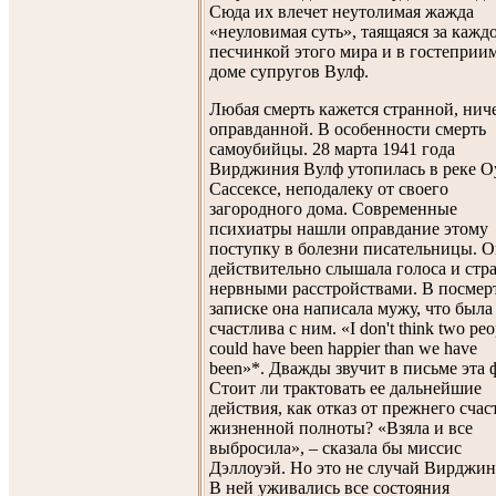
Сюда их влечет неутолимая жажда
«неуловимая суть», таящаяся за кажд
песчинкой этого мира и в гостеприи
доме супругов Вулф.
Любая смерть кажется странной, нич
оправданной. В особенности смерть
самоубийцы. 28 марта 1941 года
Вирджиния Вулф утопилась в реке Оу
Сассексе, неподалеку от своего
загородного дома. Современные
психиатры нашли оправдание этому
поступку в болезни писательницы. О
действительно слышала голоса и стр
нервными расстройствами. В посмер
записке она написала мужу, что была
счастлива с ним. «I don't think two peo
could have been happier than we have
been»*. Дважды звучит в письме эта ф
Стоит ли трактовать ее дальнейшие
действия, как отказ от прежнего счас
жизненной полноты? «Взяла и все
выбросила», – сказала бы миссис
Дэллоуэй. Но это не случай Вирджин
В ней уживались все состояния