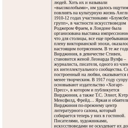
людей. Хоть их и называли
«высоколобыми», им удалось ощути
повлиять на культурную жизнь Англи
1910-12 годах участниками «Блумсбе
групп», в частности искусствоведом
Роджером Фраем, в Лондоне была
организована выставка импрессионис
что для столицы, все еще пребывавш
плену викторианской эпохи, оказало
настоящим потрясением. В те же год
Вирджиния, в девичестве Стивен,
становится женой Леонарда Вулфа –
журналиста, писателя, одного из чле
их интеллектуального сообщества. С
построенный на любви, оказывается 
менее творческим. В 1917 году супру
основывают издательство «Хогарт-
Пресс», в котором и публикуется
Вирджиния, а также Т.С. Элиот, Кэт
Менсфилд, Фрейд… Яркая и обаятель
Вирджиния по-прежнему центр
литературного салона, который
собирается теперь у них в гостиной.
Писателями, художниками,
искусствоведами не оскудевает их до