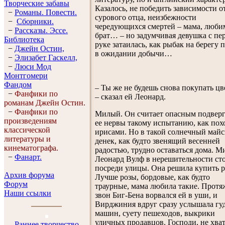
Творческие забавы
Казалось, не победить зависимости о
−
Романы. Повести.
сурового отца, неизбежности
−
Сборники.
чередующихся смертей – мама, люб
−
Рассказы. Эссe.
брат… – но задумчивая девушка с пе
Библиотека
руке затаилась, как рыбак на берегу 
−
Джейн Остин,
в ожидании добычи…
−
Элизабет Гaскелл,
−
Люси Мод
Монтгомери
Фандом
– Ты же не будешь снова покупать цв
−
Фанфики по
– сказал ей Леонард.
романам Джейн Остин.
−
Фанфики по
Милый. Он считает опасным подверг
произведениям
ее нервы такому испытанию, как похо
классической
ирисами. Но в такой солнечный май
литературы и
денек, как будто звенящий весенней
кинематографа.
радостью, трудно оставаться дома. М
−
Фанарт.
Леонард Вулф в нерешительности ст
посреди улицы. Она решила купить р
Архив форума
Лучше розы, бордовые, как будто
Форум
траурные, мама любила такие. Прот
Наши ссылки
звон Биг-Бена ворвался ей в уши, и
Вирджиния вдруг сразу услышала гу
машин, суету пешеходов, выкрики
уличных продавцов. Господи, не хва
Раннее творчество