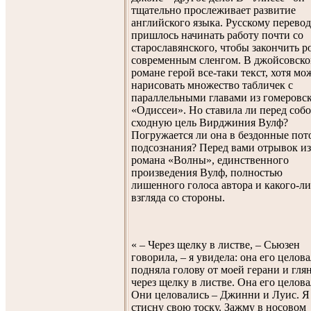
тщательно прослеживает развитие
английского языка. Русскому перево
пришлось начинать работу почти со
старославянского, чтобы закончить р
современным сленгом. В джойсовск
романе герой все-таки текст, хотя мо
нарисовать множество табличек с
параллельными главами из гомеровс
«Одиссеи». Но ставила ли перед соб
сходную цель Вирджиния Вулф?
Погружается ли она в бездонные пот
подсознания? Перед вами отрывок из
романа «Волны», единственного
произведения Вулф, полностью
лишенного голоса автора и какого-л
взгляда со стороны.
« – Через щелку в листве, – Сьюзен
говорила, – я увидела: она его целова
подняла голову от моей герани и гля
через щелку в листве. Она его целова
Они целовались – Джинни и Луис. Я
стисну свою тоску. Зажму в носовом