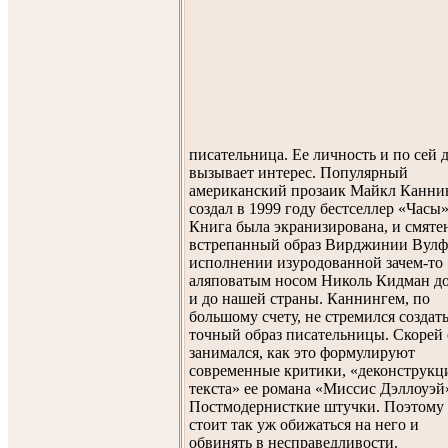
писательница. Ее личность и по сей 
вызывает интерес. Популярный
американский прозаик Майкл Канни
создал в 1999 году бестселлер «Часы»
Книга была экранизирована, и смят
встрепанный образ Вирджинии Вулф
исполнении изуродованной зачем-то
аляповатым носом Николь Кидман д
и до нашей страны. Каннингем, по
большому счету, не стремился создат
точный образ писательницы. Скорей
занимался, как это формулируют
современные критики, «деконструкц
текста» ее романа «Миссис Дэллоуэй
Постмодернисткие штучки. Поэтому 
стоит так уж обижаться на него и
обвинять в несправедливости.