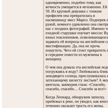
одновременно, подобно тому, как
вечность умещается в мгновении. Ей
59. Из хрупкой девушки с тонким
профилем она превратилась в
насмешницу мисс Марпл. Подперев 
рукой, немного удивленно она смотр
нас с поздних фотографий. Именно 
ехидной старушки поучает миссис В
юных поклонников, осмеливающихс
задавать ей вопросы на английском с
мистификации. Да, она не прочь
пошутить. Чего ей стоит превратить 
в середине повести из мужчины в
женщину.
О чем она думала эта английская лед
погружаясь в воду? Любовалась бли
заходящего солнца, прислушивалась 
затихающему шелесту листьев? А мо
шептала, зажмурив глаза: «Спасибо,
спасибо, спасибо… Спасибо за все!»
Когда Леонард, обнаружив записку,
прибежал к реке, он увидел, как вниз
течению скользит трость его жены.