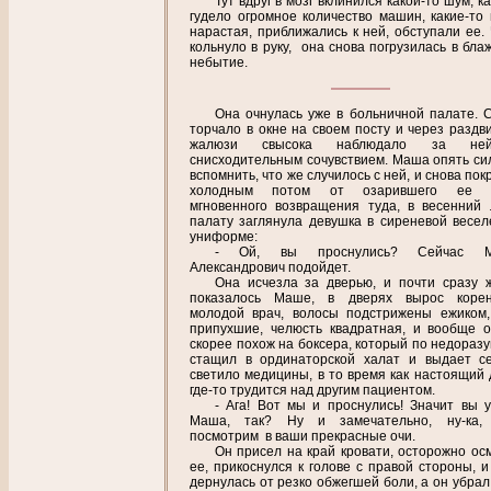
Тут вдруг в мозг вклинился какой-то шум, к
гудело огромное количество машин, какие-то 
нарастая, приближались к ней, обступали ее. 
кольнуло в руку, она снова погрузилась в бла
небытие.
Она очнулась уже в больничной палате. 
торчало в окне на своем посту и через раздв
жалюзи свысока наблюдало за н
снисходительным сочувствием. Маша опять си
вспомнить, что же случилось с ней, и снова по
холодным потом от озарившего ее г
мгновенного возвращения туда, в весенний 
палату заглянула девушка в сиреневой весел
униформе:
- Ой, вы проснулись? Сейчас М
Александрович подойдет.
Она исчезла за дверью, и почти сразу ж
показалось Маше, в дверях вырос корен
молодой врач, волосы подстрижены ежиком,
припухшие, челюсть квадратная, и вообще 
скорее похож на боксера, который по недораз
стащил в ординаторской халат и выдает с
светило медицины, в то время как настоящий 
где-то трудится над другим пациентом.
- Ага! Вот мы и проснулись! Значит вы у
Маша, так? Ну и замечательно, ну-ка, 
посмотрим в ваши прекрасные очи.
Он присел на край кровати, осторожно ос
ее, прикоснулся к голове с правой стороны, 
дернулась от резко обжегшей боли, а он убрал