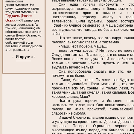
вырезыванию забавных штук из овощей.
английским
Они едва успели прибежать к сто
джентльменам. Но
кому подражали сами
искрящемуся шампанскому и бенгальским ог
эти джентльмены?..»
потрескиванию дров в камине и к ко
Гордость Джейн
настроенному первому каналу в крош
Остин
- «Я давно уже
телевизоре. Били куранты, орало востор
хотела рассказать (а
«Ура!» их буйное семейство, а Маша смотрела 
точнее, напомнить) об
все и думала, что никогда не была так счастли
обстоятельствах жизни
сейчас.
самой Джейн Остин, но
Что же такое, почему все это вдруг пришл
почти против
голову? Так больно глазам. И так темно…
собственной воли
постоянно откладывала
- Маш, черт побери, Маша…!
этот рассказ...»
Боже, откуда здесь…? Нет, этого не может
Откуда мог взяться Платон здесь в ее снах и 
- И другие -
Вовсе она о нем не думает! И не собирает
только не хватало начать думать о нем! 
выдумать ничего нельзя!
Она попробовала сказать все это, но 
почему-то не было.
- Тише, Маша, тише. Ты лежи, все будет х
только не двигайся. Твою мать, б…, как ж
просчитал всю эту хрень! Ты только лежи, т
такая умница, такая смелая, такая сильная. Вс
хорошо, слышь, Маш?
Чьи-то руки, горячие и большие, ост
касались ее волос, щек. Она попыталась пов
голову, но из-за проклятой, сковывающе
слабости не смогла.
И вдруг! Словно вспышкой озарило ее при
и уснувшую на время память. Дорога. Деревья 
стороны. Поворот. Огромное черное ко
вылетающее из-под переднего бампера. «Чер