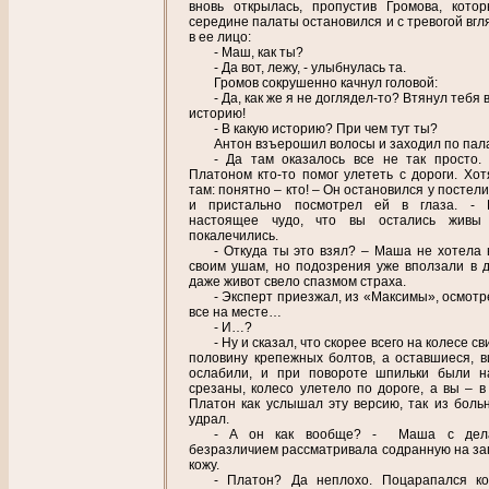
вновь открылась, пропустив Громова, кото
середине палаты остановился и с тревогой вгл
в ее лицо:
- Маш, как ты?
- Да вот, лежу, - улыбнулась та.
Громов сокрушенно качнул головой:
- Да, как же я не доглядел-то? Втянул тебя 
историю!
- В какую историю? При чем тут ты?
Антон взъерошил волосы и заходил по пал
- Да там оказалось все не так просто.
Платоном кто-то помог улететь с дороги. Хотя
там: понятно – кто! – Он остановился у посте
и пристально посмотрел ей в глаза. - 
настоящее чудо, что вы остались живы
покалечились.
- Откуда ты это взял? – Маша не хотела 
своим ушам, но подозрения уже вползали в д
даже живот свело спазмом страха.
- Эксперт приезжал, из «Максимы», осмотр
все на месте…
- И…?
- Ну и сказал, что скорее всего на колесе с
половину крепежных болтов, а оставшиеся, в
ослабили, и при повороте шпильки были н
срезаны, колесо улетело по дороге, а вы – в 
Платон как услышал эту версию, так из боль
удрал.
- А он как вообще? - Маша с дел
безразличием рассматривала содранную на за
кожу.
- Платон? Да неплохо. Поцарапался ко