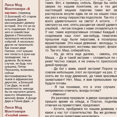
таких. Вот, к примеру, соболь. Вроде бы неб
Люси Мод
зверек по нашим понятиям, но в тех де
Монтгомери
«В
настоящий хищник: парочка таких вот зв
паутине»
(перевод
растерзала косулю едва ли не на наших глаз
О.Болговой) «О старом
как раз к концу пиршества подоспели. Так что 
кувшине Дарков
всего удивительного на свете! А хотите, - 
рассказывают дюжину
смотрел на нее, опять расцветая своей удивит
историй. Эта что ни на
улыбкой, - летом поедем с нами сплавляться п
есть подлинная. Из-за
У нас такие корпоративные сплавы! Каждый 
него в семействах
Дарков и Пенхаллоу
снаряжаем наш плот как-нибудь тематиче
произошло несколько
прошлом году были пиратами, в позапро
событий. А несколько
мушкетерами. Это наши девчонки - молодцы, та
других не произошло.
здорово организуют, костюмы мастерят, флаги 
Как сказал дядя
то. Так что, Маш, собирайтесь.
Пиппин, этот кувшин
- Ну, до лета еще далеко, - смеясь, от
мог попасть в руки как
провидения, так и
Маша. – Да и такой экстрим – сплавиться по 
дьявола. Во всяком
реке! Честно говоря, я не очень-то приспособ
случае, не будь того
дикой природе.
кувшина, Питер
- Да бог с вами, какой экстрим! Пороги н
Пенхаллоу, возможно,
совсем небольшие, плот их проходит на раз. С
сейчас
опять же по ходу движения, да такие красивые
фотографировал бы
львов в африканских
захватывает! Нет, Маш, я вам приказываю пр
джунглях, а Большой
будьте готовы.
Сэм Дарк, по всей
- Я так понимаю, что в этих случаях
вероятности, никогда
непременно отвечать: всегда готова?
бы не научился ценить
- Именно!
красоту обнаженных
Их разговор прервали: в двери заходили р
женских форм. А Дэнди
Дарк и Пенни Дарк...»
пришло время их обеда, и Платон, подняв
отвечая на приветствия, предложил:
Люси Мод
- Хотите, пройдемся по нашим домикам, п
Монтгомери
какое у нас тут строительство. Вы же должны 
«Голубой замок»
на что наши захватчики нацелились.