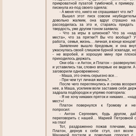
прикроватной пузатой тумбочкой, к примеру.
пискнула из-под своего одеяла:
- А меня что, никто не спрашивает что ли?
Вышел этот писк совсем неубедитель
довольно жалким, она вдруг страшно на
рассердилась за это и, стараясь придать 
твердость, уже другим тоном заявила:
- Что за игры в шпионов? Что за «на
места», что за прятки?! Вы что вообще? 
работа, семья, жизнь… личная, в конце концов!
Заявление вышло бредовым, и она вну
ужаснулась своей слишком бурной эскападе, но
- не воробей, и хорошую мину при плохо
приходилось держать.
Они оба – и Антон, и Платон – развернулис
и уставились так, словно впервые ее видели. 
заговорили одновременно:
- Маша, это очень серьезно все…
- При чем тут личная жизнь?...
После чего переглянулись и снова воззрил
нее, а Маша, усилием воли заставив себя держ
задрала подбородок и упрямо повторила:
- Я не хочу никаких пряток и никаких… «н
мест»!
Платон повернулся к Громову и нег
попросил:
- Антон Сергеевич, будь другом, да
переговорить с нашей… Марией Петровной с
на глаз!
Тот, раздраженно пожав плечами, вы
Платон, дернув к себе стул, сел возле
Машиной постели и, помолчав, спросил с 