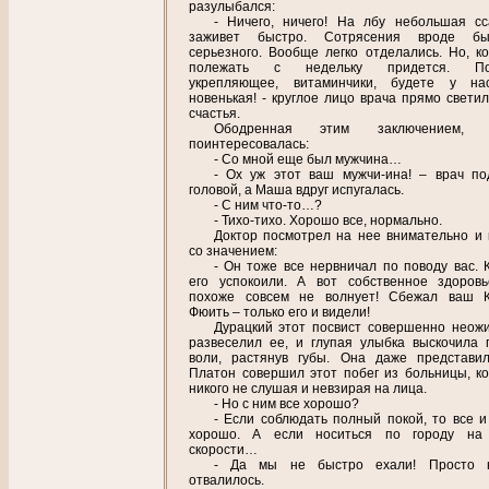
разулыбался:
- Ничего, ничего! На лбу небольшая сс
заживет быстро. Сотрясения вроде б
серьезного. Вообще легко отделались. Но, ко
полежать с недельку придется. По
укрепляющее, витаминчики, будете у на
новенькая! - круглое лицо врача прямо светил
счастья.
Ободренная этим заключением,
поинтересовалась:
- Со мной еще был мужчина…
- Ох уж этот ваш мужчи-ина! – врач по
головой, а Маша вдруг испугалась.
- С ним что-то…?
- Тихо-тихо. Хорошо все, нормально.
Доктор посмотрел на нее внимательно и 
со значением:
- Он тоже все нервничал по поводу вас. К
его успокоили. А вот собственное здоровь
похоже совсем не волнует! Сбежал ваш К
Фюить – только его и видели!
Дурацкий этот посвист совершенно неож
развеселил ее, и глупая улыбка выскочила 
воли, растянув губы. Она даже представил
Платон совершил этот побег из больницы, ко
никого не слушая и невзирая на лица.
- Но с ним все хорошо?
- Если соблюдать полный покой, то все и
хорошо. А если носиться по городу на 
скорости…
- Да мы не быстро ехали! Просто к
отвалилось.