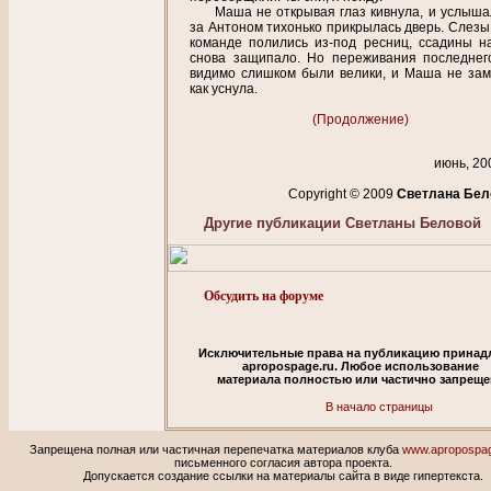
Маша не открывая глаз кивнула, и услышал
за Антоном тихонько прикрылась дверь. Слезы 
команде полились из-под ресниц, ссадины н
снова защипало. Но переживания последнег
видимо слишком были велики, и Маша не зам
как уснула.
(Продолжение)
июнь, 200
Copyright © 2009
Светланa Бел
Другие публикации Светланы Беловой
Обсудить на форуме
Исключительные права на публикацию принад
apropospage.ru. Любое использование
материала полностью или частично запреще
В начало страницы
Запрещена полная или частичная перепечатка материалов клуба
www.apropospag
письменного согласия автора проекта.
Допускается создание ссылки на материалы сайта в виде гипертекста.