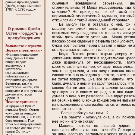
ранние произведения
обычным всегдашним серьезным, дел
Джейн, созданные ею с
стремительным. И Маша недоумевала, «да 
1787 по 1793 год...»
мальчик»? Не привиделся ли ей такой ра
нормальный человеческий мужчина, который
открылся ей с такой неожиданной стороны?
Ее мысли так и остались с ней. Он, 
О романе Джейн
машину сигналкой, велел ей садиться, а 
несколько минут задержался с начальником уч
Остен «Гордость и
чтобы дать какие-то указания. Маша усел
предубеждение»
пассажирское сиденье и открыла свой блокнот,
буквы все прыгали перед глазами и никак не 
Знакомство с героями.
складываться в осмысленные слова.
Первые впечатления
-
Когда Платон резко открыл дверцу и
«На провинциальном
движением ловко уселся в водительское кресл
балу Джейн Остин
впервые дает
даже вздрогнула от неожиданности. Пла
возможность
коротко взглянул на нее, ей вдруг показалось,
читателям
чем-то недоволен, и она почувствовала нелов
познакомиться
словно это она выведала у него то, о чем он 
поближе как со
не хотел говорить. Она все эти минуты, что 
старшими дочерьми
было, думала о нем, и ей вдруг показалось, чт
Беннетов, так и с
мистером Бингли, его
словно бы витают сейчас в салоне машины
сестрами и его лучшим
чувствует их и совсем не рад, что она сидит
другом мистером
думает о нем, о их разговоре. Она вдруг разо
Дарси...»
на себя, на него. В конце концов она не вызыв
Нежные признания
-
на откровенность, сам разболтался, а теперь 
«Вирджиния Вульф
непонятно за что.
считала Джейн Остин
- Вас на работу или к нам…?
«лучшей из женщин
писательниц, чьи книги
- На работу, - буркнула она, а он покоси
бессмертны». При
нее, но ничего не сказал.
этом она подчеркивала
Машина летела по лесной дороге, 
не только достоинства
напевало: «Виновата она – весна!!!» Солнце н
прозы Остин...»
за ними вдогонку, заглядывая через окна и к