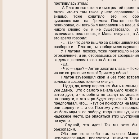
противилась этому.
А Платон все стоял и смотрел ей прямо в 
Антон что-то там такое у него спрашивал, н
видимо, тоже охватило это их обо
сумасшествие: на Громова Платон вооб
реагировал, он весь был направлен на нее, а 
никого словно бы и не существовало. Тут
включилась реальность, и Маша очнулась, а А
это время говорил:
- … так что дело вышло за рамки цивилизо
разборок и… Платон, ты вообще меня слушае
У Платона, похоже, тоже произошло неб
отрезвление, и он, оторвавшись от созерцани
в одеяле, перевел глаза на Антона.
- Да.
- Что – «да»? – Антон закатил глаза. – По
явное сотрясение мозга! Причем у обоих!
Платон взъерошил свои и без того встре
волосы и сосредоточенно кивнул:
- Ну да, да, вечер перестает быть томным,
уже давно. Это с самого начала было ясно: и 
ветер дует, и что ребята не станут останавли
на полпути, и что игра будет серьезной. Толь
предполагал, что…, - тут он покосился на Машу
они заденут и… и ее. Поэтому у меня предло
из больницы я ее заберу, когда выпишут, и от
надежное место, где опасаться этих шустриков
не нужно.
- Слушай, это идея! Так мы хотя бы
обезопасим.
Оба они вели себя так, словно Маша
неодушевленным предметом каким-то, во