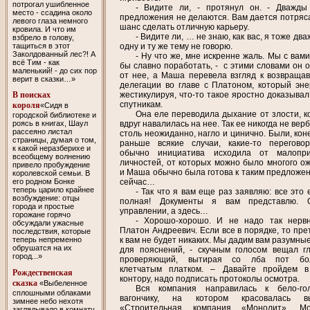
потрогал ушибленное
- Видите ли, - протянул он. - Дважды
место - ссадина около
предложения не делаются. Вам дается потря
левого глаза немного
шанс сделать отличную карьеру.
кровила. И что им
- Видите ли, … не знаю, как вас, я тоже дв
взбрело в голову,
тащиться в этот
одну и ту же тему не говорю.
Заколдованный лес?! А
- Ну что же, мне искренне жаль. Мы с вам
всё Тим - как
бы славно поработать, - с этими словами он 
маленький! - до сих пор
от нее, а Маша перевела взгляд к возвраща
верит в сказки…»
делегации во главе с Платоном, который эне
жестикулируя, что-то такое яростно доказывал
В поисках
спутникам.
короля
«Сидя в
Она еле переводила дыхание от злости, к
городской библиотеке и
вдруг навалилась на нее. Так ее никогда не вер
роясь в книгах, Шаул
рассеяно листал
столь неожиданно, нагло и цинично. Были, кон
страницы, думая о том,
раньше всякие случаи, какие-то перегово
к какой неразберихе и
обычно инициатива исходила от малопри
всеобщему волнению
личностей, от которых можно было многого ож
привело пробуждение
и Маша обычно была готова к таким предложен
королевской семьи. В
сейчас…
его родном Бонке
теперь царило крайнее
- Так что я вам еще раз заявляю: все это
возбуждение: отцы
полная! Документы я вам представлю. 
города и простые
управлении, а здесь…
горожане горячо
- Хорошо-хорошо. И не надо так нервн
обсуждали ужасные
Платон Андреевич. Если все в порядке, то пре
последствия, которые
к вам не будет никаких. Мы дадим вам разумны
теперь непременно
обрушатся на их
для пояснений, - скучным голосом вещал г
город...»
проверяющий, вытирая со лба пот бо
клетчатым платком. – Давайте пройдем 
Рождественская
контору, надо подписать протоколы осмотра.
сказка
«Выбеленное
Вся компания направилась к бело-го
сплошными облаками
вагончику, на котором красовалась вы
зимнее небо нехотя
«Строительная компания «Монолит». Мо
заглядывало в комнату,