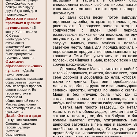
игрушками и засунула в багажник отцов
Сент-Джеймс или
внедорожника поверх рыбного пирога, кастр
вечеринка в кругу
салатами и замотанного в сто одежек зажарен
друзей где-нибудь в
духовке гуся.
провинции...»
До дачи орали песни, потом выгрузи
Дискуссии о пеших
огромные сугробы, которые пришлось цел
прогулках и дальних
раскапывать. В процессе раскопок отец в 
путешествиях
- «В
содружестве с дядей Колей периоди
конце XVIII – начале
разогревался прихваченной водочкой, котор
XIX века
остужали тут же в сугробе и в конце концов по
необходимость
физических
засунув, видимо, очень глубоко и позаб
упражнений для
заветное место. Мама для порядка ворчала н
здоровья женщины
перетаскивая продукты по прокопанным в су
была предметом
траншеям. Тетя Рая, усмехаясь, только пока
горячих споров...»
головой, хозяйничая в бане, которую тоже над
О женском
срочно раскочегарить.
образовании и «синих
Девчонки, Лиза и Маша, прихватив с собой 
чулках»
- «Джейн
который радовался, кажется, больше всех, про
Остин легкими
себе дорожки и добрались до елки, которая
акварельными мазками
возле их домика. Туда они перебазиров
обрисовывает одну из
машины коробки с игрушками и занялись укра
самых острых проблем
своего времени. Ее
зеленой красотки, которая по мнению скепти
герои не стоят в
Маши и без игрушек была чудо как хо
стороне от
засыпанная снегом, и словно сошедшая с к
общественной жизни.
нибудь пейзажного полотна сибирского художни
Мистер Дарси явно
Степка был просто вездесущ: он мета
симпатизирует «синим
мамы с тетей к обоим дедам, помогал папе 
чулкам»...»
Джейн Остин и денди
затопить печь в доме, бегал к бабушке в ба
- «Пушкин заставил
воплем вылетел оттуда, ухитрившись вм
Онегина подражать
щепочкой затолкать в печь еще и варежку. В
героям Булвер-
погибла смертью храбрых, а Степку утащила 
Литтона* —
другая бабушка и приспособила к украшению с
безупречным