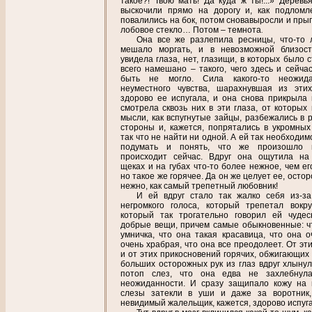
такое?! Твою мать! Да куда ж ты!...» Деревья
выскочили прямо на дорогу и, как подломл
повалились на бок, потом снова
выросли и
прыг
лобовое стекло… Потом – темнота
.
Она все же разлепила ресницы, что-то 
мешало моргать, и в невозможной близос
увидела глаза, нет, глазищи, в которых было 
всего намешано – такого, чего здесь и сейчас
быть не могло. Сила какого-то неожида
неуместного чувства, шарахнувшая из этих
здорово ее испугала, и она снова прикрыла 
смотрела сквозь них в эти глаза, от которых 
мысли, как вспугнутые зайцы, разбежались в 
стороны и, кажется, попрятались в укромных 
так что не найти ни одной. А ей так необходи
подумать и понять, что же произошло 
происходит сейчас. Вдруг она ощутила на
щеках и на губах что-то более нежное, чем ег
но такое же горячее. Да он же целует ее, осто
нежно, как самый трепетный любовник!
И ей вдруг стало так жалко себя из-за
негромкого голоса, который трепетал вокру
который так трогательно говорил ей чуде
добрые вещи, причем самые обыкновенные: ч
умничка, что она такая красавица, что она о
очень храбрая, что она все преодолеет. От эт
и от этих прикосновений горячих, обжигающих 
больших осторожных рук из глаз вдруг хлынул
потоп слез, что она едва не захлебнул
неожиданности. И сразу защипало кожу на 
слезы затекли в уши и даже за воротник
невидимый жалельщик, кажется, здорово испуга