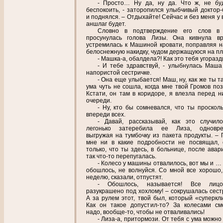
- Просто… Ну да, ну да. Что ж, не бу
беспокоить, - заторопился улыбчивый доктор-
и поднялся. – Отдыхайте! Сейчас и без меня у 
аншлаг будет.
Словно в подтверждение его слов в 
просунулась голова Лизы. Она кивнула в
устремилась к Машиной кровати, поправляя н
белоснежную накидку, чудом держащуюся на пл
- Машка-а, обалдела?! Как это тебя угораз
- И тебе здравствуй, - улыбнулась Маша
напористой сестричке.
- Она еще улыбается! Маш, ну, как же ты т
ума чуть не сошла, когда мне твой Громов поз
Кстати, он там в коридоре, я влезла перед н
очереди.
- Ну, кто бы сомневался, что ты проскол
впереди всех.
- Давай, рассказывай, как это случил
легонько затеребила ее Лиза, одновре
выгружая на тумбочку из пакета продукты. – 
мне ни в какие подробности не посвящал, 
только, что ты здесь, в больнице, после авар
так что-то перепугалась.
- Колесо у машины отвалилось, вот мы и …
обошлось, не волнуйся. Со мной все хорошо,
неделю, сказали, отпустят.
- Обошлось, называется! Все лиц
разукрашено под хохлому! – сокрушалась сестр
А за рулем этот, твой был, который «суперкл
Как он такое допустил-то? За колесами см
надо, вообще-то, чтобы не отваливались!
- Лиза-а, притормози. От тебя с ума можно