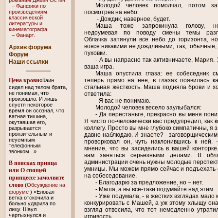
Молодой человек помолчал, потом за
−
Фанфики по
произведениям
посмотрев на небо:
классической
- Дождик, наверное, будет.
литературы и
Маша тоже запрокинула голову, не
кинематографа.
недоумевая по поводу смены темы разго
−
Фанарт.
Облачка затянули все небо до горизонта, н
вовсе никакими не дождливыми, так, обычные, 
Архив форума
пуховки.
Форум
- А вы напрасно так активничаете, Мария.
Наши ссылки
ваша игра.
Маша опустила глаза: ее собеседник с
теперь прямо на нее, в глазах появилась ка
Цена крови
«Каин
стальная жесткость. Маша подняла брови и х
сидел над телом брата,
не понимая, что
ответила:
произошло. И лишь
- Я вас не понимаю.
спустя некоторое
Молодой человек весело заулыбался:
время он осознал, что
- Да перестаньте, прекрасно вы меня пони
ватная тишина,
Я чисто по-человечески вас предупредил, как 
окутавшая его,
коллегу. Просто вы мне глубоко симпатичны, я 
разрывается
пронзительным и
давно наблюдаю. И знаете? - заговорщическим
неуемным
проворковал он, чуть наклонившись к ней. 
телефонным
мнение, что вы засиделись в вашей конторке
звонком...»
вам заняться серьезными делами. В обл
администрации очень нужны молодые перспек
В поисках принца
умницы. Мы можем прямо сейчас и подъехать 
или О спящей
на собеседование.
принцессе замолвите
- Благодарю за предложение, но – нет.
слово
(
Обсуждение на
- Маша, а вы все-таки подумайте над этим.
форуме
) «Еловая
- Уже подумала, - в жестких взглядах мало 
ветка отскочила и
конкурировать с Машей, а уж этому хлыщу она
больно ударила по
лицу. Шаул
взгляд отвесила, что тот немедленно утрати
чертыхнулся и
игривость.