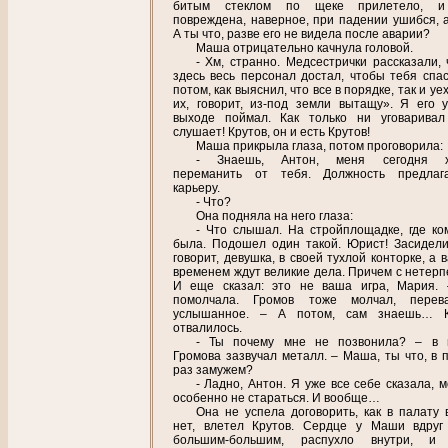
битым стеклом по щеке прилетело, и
повреждена, наверное, при падении ушибся, 
А ты что, разве его не видела после аварии?
Маша отрицательно качнула головой.
- Хм, странно. Медсестрички рассказали, 
здесь весь персонал достал, чтобы тебя спас
потом, как выяснил, что все в порядке, так и уе
их, говорит, из-под земли вытащу». Я его 
выходе поймал. Как только ни уговарива
слушает! Крутов, он и есть Крутов!
Маша прикрыла глаза, потом проговорила:
- Знаешь, Антон, меня сегодня х
переманить от тебя. Должность предлаг
карьеру.
- Что?
Она подняла на него глаза:
- Что слышал. На стройплощадке, где ко
была. Подошел один такой. Юрист! Засидели
говорит, девушка, в своей тухлой конторке, а 
временем ждут великие дела. Причем с нетерп
И еще сказал: это не ваша игра, Мария.
помолчала. Громов тоже молчал, перева
услышанное. – А потом, сам знаешь… К
отвалилось.
- Ты почему мне не позвонила? – в 
Громова зазвучал металл. – Маша, ты что, в 
раз замужем?
- Ладно, Антон. Я уже все себе сказала, 
особенно не стараться. И вообще…
Она не успела договорить, как в палату 
нет, влетел Крутов. Сердце у Маши вдруг
большим-большим, распухло внутри, и 