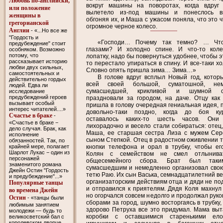
Любовь по-английски,
вокруг машины на поворотах, когда вдруг 
или положение
вылетело из-под машины и понеслось вп
женщины в
обгоняя их, и Маша с ужасом поняла, что это ч
грегорианской
огромное черное колесо.
Англии
- «...Но все же
"Гордость и
«Господи… Почему так темно? … Что
предубеждение" стоит
глазами? И холодно спине. И что-то кол
особняком. Возможно
потому, что
лопатку, надо бы повернуться удобнее, чтобы э
рассказывает историю
то перестало упираться в спину. И все-таки х
любви двух сильных,
Словно опять пришла зима… Зима…»
самостоятельных и
В голове вдруг всплыл Новый год, котор
действительно гордых
всей своей большой, суматошной, нем
людей. Едва ли
сумасшедшей, крикливой и шумной с
исследование
предубеждений героев
праздновали за городом, на даче. Отцу как 
вызывает особый
пришла в голову очередная гениальная идея, 
интерес читателей....»
довольно-таки поздно, когда до боя ку
Счастье в браке
-
оставалось каких-то шесть часов. Они 
«Счастье в браке −
лихорадочно и весело стали собираться: отец,
дело случая. Брак, как
Маша, ее старшая сестра Лиза с мужем Сер
исполнение
сыном Степкой. Отец в радостном оживлении т
обязанностей. Так, по
крайней мере, полагает
кнопки телефона и орал в трубку, чтобы ег
Шарлот Лукас − один из
Колян с семейством не смел отлынива
персонажей
общесемейного сбора. Брат был так
знаменитого романа
сумасшедшим и немедленно организовал свою
Джейн Остин "Гордость
тетю Раю. Их сын Васька, семнадцатилетний ве
и предубеждение"...»
организаторским действиям отца и дяди не по
Популярные танцы
и отправился к приятелям. Дядя Коля махнул 
во времена Джейн
но огорчался совсем недолго и продолжал руко
Остин
- «танцы были
сборами за город, шумно восторгаясь в трубку,
любимым занятием
здорово Петруха все это придумал. Мама вы
молодежи — будь то
коробки с оставшимися старенькими ело
великосветский бал с
королевском дворце