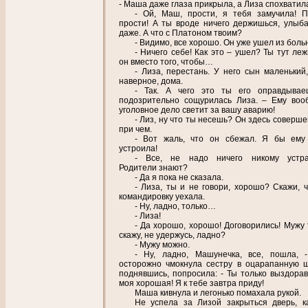
- Маша даже глаза прикрыла, а Лиза спохватил
- Ой, Маш, прости, я тебя замучила! П
прости! А ты вроде ничего держишься, улыб
даже. А что с Платоном твоим?
- Видимо, все хорошо. Он уже ушел из боль
- Ничего себе! Как это – ушел? Ты тут ле
он вместо того, чтобы…
- Лиза, перестань. У него сын маленький,
наверное, дома.
- Так. А чего это ты его оправдыва
подозрительно сощурилась Лиза. – Ему воо
уголовное дело светит за вашу аварию!
- Лиз, ну что ты несешь? Он здесь соверш
при чем.
- Вот жаль, что он сбежал. Я бы ему
устроила!
- Все, не надо ничего никому устра
Родители знают?
- Да я пока не сказала.
- Лиза, ты и не говори, хорошо? Скажи, ч
командировку уехала.
- Ну, ладно, только…
- Лиза!
- Да хорошо, хорошо! Договорились! Мужу 
скажу, не удержусь, ладно?
- Мужу можно.
- Ну, ладно, Машунечка, все, пошла, 
осторожно чмокнула сестру в оцарапанную щ
поднявшись, попросила: - Ты только выздорав
моя хорошая! Я к тебе завтра приду!
Маша кивнула и легонько помахала рукой.
Не успела за Лизой закрыться дверь, к