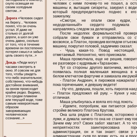
человек с ними почему-то не пошел, а ост
скупо освещая ее
своим холодным
машины и, вытащив сигареты, закурил с води
светом...»
который предупредительно поднес к его
зажигалку.
Дорога
«Человек сидел
«Смотри, не опали свои кудри, Т
на берегу... Человек
недоделанный!» сердито подумала 
понял, что он очень
направляясь следом за делегацией.
устал. И даже не
После недолгих формальностей прове
столько от долгой
дороги, а шел он уже
собрали свои бумаги и отправились со с
очень давно, сколько
восвояси, а Платон, проводив взглядом отъез
от того, что в течение
машину, покрутил головой, задумчиво сказал:
времени он постепенно
- Чушь какая-то. Повод нестоящий, 
потерял смысл и забыл
отметаемый. Непонятно, чего приезжали.
цель своего пути...»
Маша промолчала, еще не решив, говорит
Дождь
«Люди могут
ее разговоре с кудрявым «Тарзаном».
часами смотреть в
Тут со стороны другого вагончика, желто-
окно. И совсем не для
появилась полная маленькая женщина в к
того, чтобы увидеть
белом клетчатом фартучке и замахала им рукой
что-либо значительное;
- Платон Андреич, я пирожков нажарила! 
собственно, что-нибудь
пока горяченькие, и девушку ведите!
достойное внимания,
- Ну что, девушка, пошли, хоть пирогов на
за окном происходит
крайне редко. Видимо,
– Платон предложил ей руку. – Кухня у нас
это сродни пламени
отличная.
или текущей воде, тоже
Маша улыбнулась и взяла его под локоть:
самым невероятным
- Идемте, попробуем, как питаются рабо
образом
стройке великого Платона Крутова.
заворживающих
Она шла рядом с Платоном, осторожно 
человеческое
сознание...»
лужи, и думала: ничего-то она не станет ему го
Зачем ему это? Своих забот хватает. А то что
неприятностях заинтересована горо
администрация, он и так знает: связи у 
администрации, судя по всему, есть, да и про