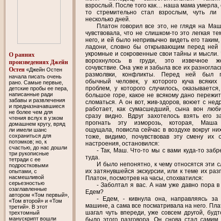
взрослый. После того как… наша мама умерла, 
то стремительно стал взрослым, чуть ли
несколько дней.
Платон говорил все это, не глядя на Маш
чувствовала, что не слишком-то это легкая те
него, и ей было непривычно видеть его таким,
ладони, словно бы открывающим перед ней
укромные и сокровенные свои тайны и мысли. 
О ранних
ворохнулось в груди, это извечное же
произведениях Джейн
сочувствие. Она уже и забыла все их разноглас
Остен
«Джейн Остен
размолвки, конфликты. Перед ней был п
начала писать очень
обычный человек, у которого куча всяких 
рано. Самые первые,
проблем, у которого случилось, оказывается,
детские пробы ее пера,
написанные ради
большое горе, какое не всякому дано пережит
забавы и развлечения
сломаться. А он вот, жив-здоров, воюет с нед
и предназначавшиеся
работает, как сумасшедший, сына вон люби
не более чем для
сразу видно. Вдруг захотелось взять его за
чтения вслух в узком
прогнать эту изморозь, которая, Маша
домашнем кругу, вряд
ощущала, повисла сейчас в воздухе вокруг них
ли имели шанс
сохраниться для
тоже, видимо, почувствовав эту смену их 
потомков; но, к
настроения, остановился:
счастью, до нас дошли
- Так, Маш. Что-то мы с вами куда-то заб
три рукописные
туда.
тетради с ее
И было непонятно, к чему относятся эти с
подростковыми
их затянувшейся экскурсии, или к теме их раз
опытами, с
насмешливой
Платон, посмотрев на часы, спохватился:
серьезностью
- Заболтал я вас. А нам уже давно пора в
озаглавленные
Едем?
автором «Том первый»,
- Едем, - кивнула она, направляясь за
«Том второй» и «Том
машине, а сама все посматривала на него. Пла
третий». В этот
шагал чуть впереди, уже совсем другой, будт
трехтомный
манускрипт вошли
было этого разговора. Он снова стал самим 