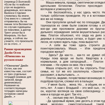
(перевод О.Болговой)
Маша кивнула, правда, скептически огляде
«Если бы то майское
щегольские ботиночки. Платон проследил
утро не выдалось
взглядом и усмехнулся:
дождливым, вся жизнь
- Не беспокойтесь, у нас здесь чисто. Н
Валенси Стирлинг
только субботник проводили. Ну и в котлован
сложилась бы иначе.
Она вместе с семьей
все же не поведу.
отправилась бы на
Они прогуляли целый час по площадке. Дв
пикник тети Веллингтон
таунхаусов из семи были совсем готовы к от
по случаю годовщины
кое-где уже проложили дорожки из брусча
ее помолвки, а доктор
дальнего ограждения зияли внушительных ра
Трент уехал бы в
ямы. Платон объяснил, что сюда на днях з
Монреаль. Но был
дождь, и сейчас вы
деревья в специальных сетках, и будет уже г
узнаете, что произошло
лесок, не нужно ждать годы, пока вырастет.
из-за этого...»
- А себе вы тоже здесь строите д
поинтересовалась Маша. – Или предпочи
Ранние произведения
городское жилье?
Джейн Остен
- Здесь? Да как-то… как-то не думал об
«Ювенилии» на
Нужды пока вроде не было. Квартира в 
русском языке
нормальная, а дом загородный… - Платон
плечами. – Не нужен он мне. Ни к чему.
«"Ювенилии" Джейн
Маша открыла рот, что бы спросить Пла
Остен, как они
семье, но тут же его захлопнула. «Захочет
известны нам, состоят
из трех отдельных
расскажет, а выпытывать…».
тетрадей (книжках для
Платон, видимо, почувствовал возникшую п
записей, вроде
подобрав прутик, сломал его в пальцах:
дневниковых).
- У меня была… жена. Но… в общем, ее н
Названия на
пять лет. А нам с Владькой – это мой сын, - 
соответствующих
он, коротко взглянув на свою собеседницу. –
тетрадях написаны
почерком самой
ним и в городе не дует. Так что…
Джейн...»
- А… сколько ему лет, Владику?
- Да здоровый мужик, уже десять в этом год
меня молодец, самостоятельный тако