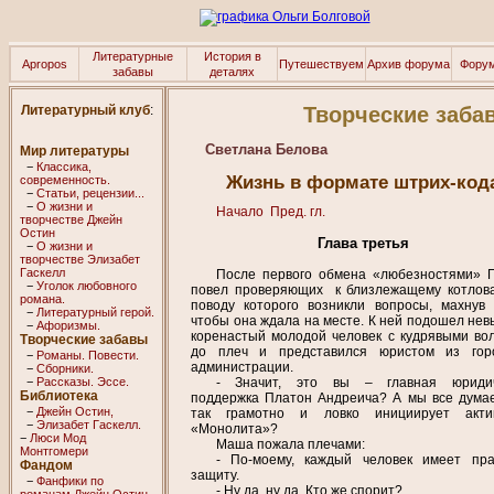
Литературные
История в
Apropos
Путешествуем
Архив форума
Фору
забавы
деталях
Литературный клуб
:
Творческие заба
Светланa Беловa
Мир литературы
−
Классика,
Жизнь в формате штрих-код
современность.
−
Статьи, рецензии...
−
О жизни и
Начало
Пред. гл.
творчестве Джейн
Остин
Глава третья
−
О жизни и
творчестве Элизабет
Гaскелл
После первого обмена «любезностями» 
−
Уголок любовного
повел проверяющих к близлежащему котлова
романа.
поводу которого возникли вопросы, махнув
−
Литературный герой.
чтобы она ждала на месте. К ней подошел нев
−
Афоризмы.
коренастый молодой человек с кудрявыми во
Творческие забавы
до плеч и представился юристом из гор
−
Романы. Повести.
администрации.
−
Сборники.
−
Рассказы. Эссe.
- Значит, это вы – главная юридич
Библиотека
поддержка Платон Андреича? А мы все думае
−
Джейн Остин,
так грамотно и ловко инициирует актив
−
Элизабет Гaскелл.
«Монолита»?
−
Люси Мод
Маша пожала плечами:
Монтгомери
- По-моему, каждый человек имеет пр
Фандом
защиту.
−
Фанфики по
- Ну да, ну да. Кто же спорит?
романам Джейн Остин.