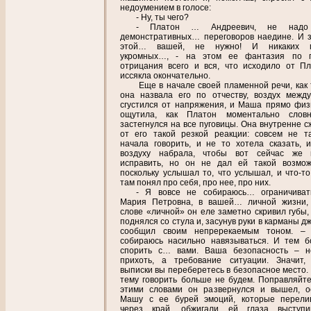
недоумением в голосе:
- Ну, ты чего?
- Платон … Андреевич, не надо
демонстративных… переговоров наедине. И 
этой… вашей, не нужно! И никаких 
укромных…, - на этом ее фантазия по п
отрицания всего и вся, что исходило от Пл
иссякла окончательно.
Еще в начале своей пламенной речи, как 
она назвала его по отчеству, воздух межд
сгустился от напряжения, и Маша прямо физ
ощутила, как Платон моментально слов
застегнулся на все пуговицы. Она внутренне с
от его такой резкой реакции: совсем не т
начала говорить, и не то хотела сказать, 
воздуху набрала, чтобы вот сейчас же 
исправить, но он не дал ей такой возмож
поскольку услышал то, что услышал, и что-то
там понял про себя, про нее, про них.
- Я вовсе не собираюсь… ограничиват
Мария Петровна, в вашей… личной жизни,
слове «личной» он еле заметно скривил губы,
поднялся со стула и, засунув руки в карманы д
сообщил своим непререкаемым тоном. –
собираюсь насильно навязываться. И тем б
спорить с… вами. Ваша безопасность – 
прихоть, а требование ситуации. Значит,
выписки вы переберетесь в безопасное место. 
тему говорить больше не будем. Поправляйтес
этими словами он развернулся и вышел, о
Машу с ее бурей эмоций, которые перели
через край, обжигали ей глаза выступи