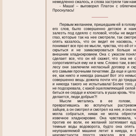
немедленно сжалось, и слова застряли там нам
- Маша! – выговорил Платон с облегчен
Проснулась!
Первым желанием, пришедшим ей в голову
его слов, было совершенно детское и наи
залезть под одеяло с головой, чтобы не видет
глаз, которые так на нее смотрели, так смотр
опять казалось, что он видит ее насквозь, 
понимает все про ее мысли, чувства, что ей от 
скрыться и не замаскироваться больше н
внешним хладнокровием. Она с ужасом понял
сделает все, что он ей скажет, что она не 
сопротивляться ему ни в чем. Словно там, в в
лесу они заключили негласный договор и ск
его самыми прочными печатями. Да еще и цело
ее, как никто и никогда раньше! Вот это немы
совершенно вещь: дожила почти что до тридца
и никогда такого не испытывала! Более того, 
не подозревала, с какой ошеломляющей силой
биться ее сердце и клокотать в ушах кровь. Что
делается, люди добрые?!
Мысли метались в ее голове, 
превратившись во вспугнутых растревож
зайцев, а он смотрел и смотрел на нее, и она н
могла собраться, никак не могла обрест
извечное хладнокровие. Она чувствовала, 
против ее воли, ее желаний затягивает куд
темные воды водоворота, будто она опять
неуправляемой машине летит в никуда, и 
неизвестности просто ужасала, вся ду