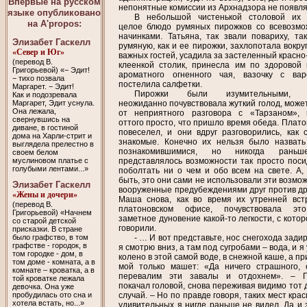
Впервые на русском
непонятные комиссии из Архнадзора не появл
языке опубликовано
В небольшой чистенькой столовой их
на A'propos:
целое блюдо румяных пирожков со всевозм
начинками. Татьяна, так звали повариху, та
Элизабет Гаскелл
румяную, как и ее пирожки, захлопотала вокру
«Север и Юг»
важных гостей, усадила за застеленный красно
(перевод В.
клеенкой столик, принесла им по здоровой 
Григорьевой) «− Эдит!
ароматного огненного чая, вазочку с вар
− тихо позвала
постелила салфетки.
Маргарет. − Эдит!
Пирожки были изумительными,
Как и подозревала
Маргарет, Эдит уснула.
неожиданно почувствовала жуткий голод, может
Она лежала,
от неприятного разговора с «Тарзаном», 
свернувшись на
оттого просто, что пришло время обеда. Плато
диване, в гостиной
повеселел, и они вдруг разговорились, как 
дома на Харли-стрит и
знакомые. Конечно их нельзя было назвать
выглядела прелестно в
познакомившимися, но никогда рань
своем белом
муслиновом платье с
представлялось возможности так просто поси
голубыми лентами...»
поболтать ни о чем и обо всем на свете. А,
быть, это они сами не использовали эти возмо
Элизабет Гаскелл
вооруженные предубеждениями друг против др
«Жены и дочери»
Маша снова, как во время их утренней вст
(перевод В.
платоновском офисе, почувствовала эт
Григорьевой) «Начнем
заметное дуновение какой-то легкости, с кото
со старой детской
говорили.
присказки. В стране
- … И вот представьте, нос снегохода зади
было графство, в том
графстве - городок, в
я смотрю вниз, а там под сугробами – вода, и я
том городке - дом, в
колено в этой самой воде, в снежной каше, а п
том доме - комната, а в
мой только машет: «Да ничего страшного, 
комнате – кроватка, а в
перевалим эти завалы и отдохнем». – П
той кроватке лежала
покачал головой, снова переживая видимо тот 
девочка. Она уже
случай. – Но по правде говоря, таких мест кра
пробудилась ото сна и
хотела встать, но...»
удивительных я нигде раньше не видел. Да и 