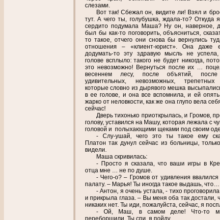
слезами.
Вот так! Сбежал он, видите ли! Взял и бр
тут. А чего ты, голубушка, ждала-то? Откуда 
сердито подумала Маша? Ну он, наверное, 
был бы как-то поговорить, объясниться, сказа
то такое, отчего они снова бы вернулись туд
отношения – «клиент-юрист». Она даже 
додумать-то эту здравую мысль не успела,
голове всплыло: такого не будет никогда, пот
это невозможно! Вернуться после их … поце
весеннем лесу, после объятий, после
удивительных, невозможных, трепетных 
которые словно из дырявого мешка высыпались
в ее голове, и она все вспомнила, и ей опять
жарко от неловкости, как же она глупо вела себ
сейчас!
Дверь тихонько приоткрылась, и Громов, п
голову, уставился на Машу, которая лежала с ч
головой и полыхающими щеками под своим од
- Слу-ушай, чего это ты такое ему ск
Платон так дунул сейчас из больницы, только
видели.
Маша скривилась:
- Просто я сказала, что ваши игры в Кре
отца мне … не по душе.
- Чего-о? – Громов от удивления ввалился
палату. – Марья! Ты иногда такое выдашь, что…
- Антон, я очень устала, - тихо проговори
и прикрыла глаза. – Вы меня оба так достали, 
никаких нет. Ты иди, пожалуйста, сейчас, я посп
- Ой, Маш, в самом деле! Что-то м
переборщили. Ты спи, я пойду.