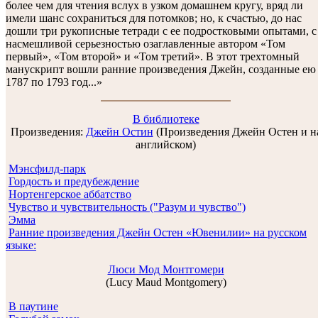
более чем для чтения вслух в узком домашнем кругу, вряд ли
имели шанс сохраниться для потомков; но, к счастью, до нас
дошли три рукописные тетради с ее подростковыми опытами, с
насмешливой серьезностью озаглавленные автором «Том
первый», «Том второй» и «Том третий». В этот трехтомный
манускрипт вошли ранние произведения Джейн, созданные ею
1787 по 1793 год...»
В библиотеке
Произведения:
Джейн Остин
(Произведения Джейн Остен и н
английском)
Мэнсфилд-парк
Гордость и предубеждение
Нортенгерское аббатство
Чувство и чувствительность ("Разум и чувство")
Эмма
Ранние произведения Джейн Остен «Ювенилии» на русском
языке:
Люси Мод Монтгомери
(Lucy Maud Montgomery)
В паутине