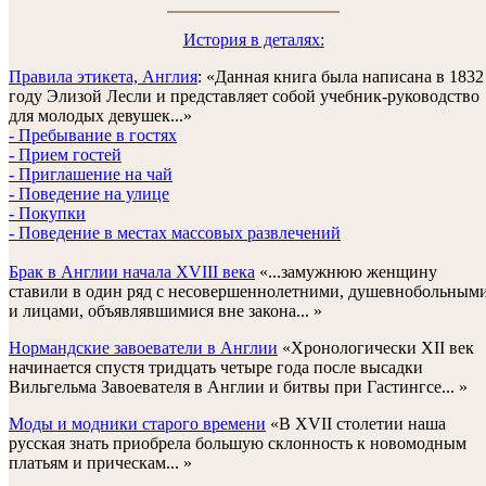
История в деталях:
Правила этикета, Англия
: «Данная книга была написана в 1832
году Элизой Лесли и представляет собой учебник-руководство
для молодых девушек...»
- Пребывание в гостях
- Прием гостей
- Приглашение на чай
- Поведение на улице
- Покупки
- Поведение в местах массовых развлечений
Брак в Англии начала XVIII века
«...замужнюю женщину
ставили в один ряд с несовершеннолетними, душевнобольным
и лицами, объявлявшимися вне закона... »
Нормандские завоеватели в Англии
«Хронологически XII век
начинается спустя тридцать четыре года после высадки
Вильгельма Завоевателя в Англии и битвы при Гастингсе... »
Моды и модники старого времени
«В XVII столетии наша
русская знать приобрела большую склонность к новомодным
платьям и прическам... »