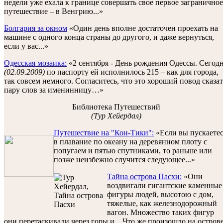
недели уже ехала к границе совершать свое первое заграничное
путешествие – в Венгрию...»
Болгария за окном
«Один день вполне достаточен проехать на
машине с одного конца страны до другого, и даже вернуться,
если у вас...»
Одесская мозаика:
«2 сентября - День рождения Одессы. Сегод
(02.09.2009)
по паспорту ей исполнилось 215 – как для города,
так совсем немного. Согласитесь, что это хороший повод сказат
пару слов за именинницу…»
Библиотека Путешествий
(Тур Хейердал)
Путешествие на "Кон-Тики":
«Если вы пускаете
в плавание по океану на деревянном плоту с
попугаем и пятью спутниками, то раньше или
позже неизбежно случится следующее...»
Тайна острова Пасхи:
«Они
воздвигали гигантские каменные
фигуры людей, высотою с дом,
тяжелые, как железнодорожный
вагон. Множество таких фигур
они перетаскивали через горы и... Что же произошло на остров