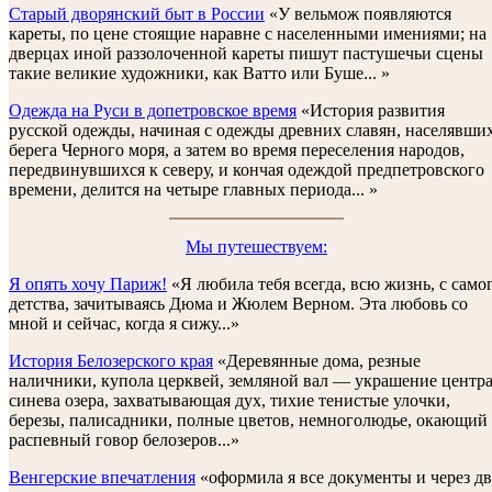
Старый дворянский быт в России
«У вельмож появляются
кареты, по цене стоящие наравне с населенными имениями; на
дверцах иной раззолоченной кареты пишут пастушечьи сцены
такие великие художники, как Ватто или Буше... »
Одежда на Руси в допетровское время
«История развития
русской одежды, начиная с одежды древних славян, населявши
берега Черного моря, а затем во время переселения народов,
передвинувшихся к северу, и кончая одеждой предпетровского
времени, делится на четыре главных периода... »
Мы путешествуем:
Я опять хочу Париж!
«Я любила тебя всегда, всю жизнь, с само
детства, зачитываясь Дюма и Жюлем Верном. Эта любовь со
мной и сейчас, когда я сижу...»
История Белозерского края
«Деревянные дома, резные
наличники, купола церквей, земляной вал — украшение центра
синева озера, захватывающая дух, тихие тенистые улочки,
березы, палисадники, полные цветов, немноголюдье, окающий
распевный говор белозеров...»
Венгерские впечатления
«оформила я все документы и через дв