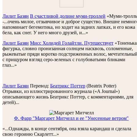
Лилит Базян
В счастливой долине муми-троллей
«Муми-тролл
-...oчень милое, отзывчивое и доброе существо. Внешне немног
напоминает бегемотика, но ходит на задних лапках, и его кожа
бела, как снег. У него много друзей, и...»
Лилит Базян
Мисс Холидей Голайтли. Путешествует
«Тоненька
фигурка, словно пронизанная солнцем насквозь, соломенные,
рыжеватые пряди коротко подстриженных волос, мечтательны
с прищуром взгляд серо-зеленых с голубоватыми бликами
глаз...»
Лилит Базян
Перевод:
Беатрикс Поттер
(Beatrix Potter)
Oтрывки, из иллюстрированного журнала («A Journal»)
описывающего жизнь Беатрикс Поттер, с комментариями, для
детей)...
Ф. Фарр "Маргарет Митчелл и ее "Унесенные ветром"
«...Однажды, в конце сентября, она взяла карандаш и сделала
свою героиню Скарлетт...»