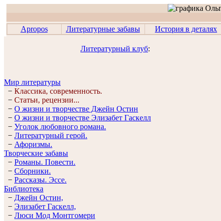
Apropos
Литературные забавы
История в деталях
Литературный клуб
:
Мир литературы
−
Классика, современность.
−
Статьи, рецензии...
−
О жизни и творчестве Джейн Остин
−
О жизни и творчестве Элизабет Гaскелл
−
Уголок любовного романа.
−
Литературный герой.
−
Афоризмы.
Творческие забавы
−
Романы. Повести.
−
Сборники.
−
Рассказы. Эссe.
Библиотека
−
Джейн Остин,
−
Элизабет Гaскелл,
−
Люси Мод Монтгомери