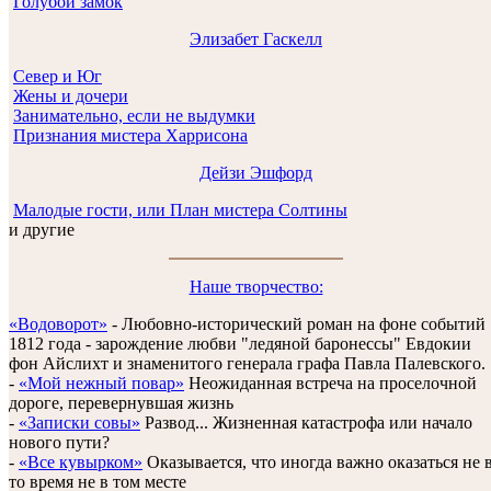
Голубой замок
Элизабет Гаскелл
Север и Юг
Жены и дочери
Занимательно, если не выдумки
Признания мистера Харрисона
Дейзи Эшфорд
Малодые гости, или План мистера Солтины
и другие
Наше творчество:
«Водоворот»
- Любовно-исторический роман на фоне событий
1812 года - зарождение любви "ледяной баронессы" Евдокии
фон Айслихт и знаменитого генерала графа Павла Палевского.
-
«Мой нежный повар»
Неожиданная встреча на проселочной
дороге, перевернувшая жизнь
-
«Записки совы»
Развод... Жизненная катастрофа или начало
нового пути?
-
«Все кувырком»
Оказывается, что иногда важно оказаться не 
то время не в том месте