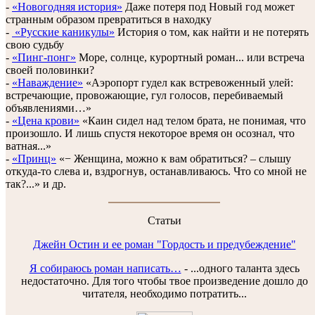
-
«Новогодняя история»
Даже потеря под Новый год может
странным образом превратиться в находку
-
«Русские каникулы»
История о том, как найти и не потерять
свою судьбу
-
«Пинг-понг»
Море, солнце, курортный роман... или встреча
своей половинки?
-
«Наваждение»
«Аэропорт гудел как встревоженный улей:
встречающие, провожающие, гул голосов, перебиваемый
объявлениями…»
-
«Цена крови»
«Каин сидел над телом брата, не понимая, что
произошло. И лишь спустя некоторое время он осознал, что
ватная...»
-
«Принц»
«− Женщина, можно к вам обратиться? – слышу
откуда-то слева и, вздрогнув, останавливаюсь. Что со мной не
так?...» и др.
Статьи
Джейн Остин и ее роман "Гордость и предубеждение"
Я собираюсь роман написать…
-
...одного таланта здесь
недостаточно. Для того чтобы твое произведение дошло до
читателя, необходимо потратить...