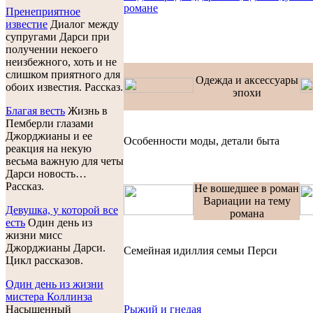
романе
Пренеприятное
известие
Диалог между
супругами Дарси при
получении некоего
неизбежного, хоть и не
слишком приятного для
Одежда и аксессуары
обоих известия. Рассказ.
эпохи
Благая весть
Жизнь в
Пемберли глазами
Джорджианы и ее
Особенности моды, детали быта
реакция на некую
весьма важную для четы
Дарси новость…
Рассказ.
Не вошедшее в роман
Вариации на тему
Девушка, у которой все
романа
есть
Один день из
жизни мисс
Джорджианы Дарси.
Семейная идиллия семьи Перси
Цикл рассказов.
Один день из жизни
мистера Коллинза
Насыщенный
Рыжий и гнедая