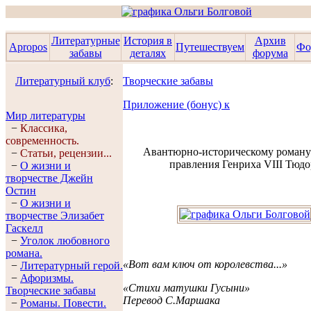
Литературные
История в
Архив
Apropos
Путешествуем
Фо
забавы
деталях
форума
Литературный клуб
:
Творческие забавы
Приложение (бонус) к
Мир литературы
−
Классика,
современность.
Авантюрно-историческому роману
−
Статьи, рецензии...
правления Генриха VIII Тюдо
−
О жизни и
творчестве Джейн
Остин
−
О жизни и
творчестве Элизабет
Гaскелл
−
Уголок любовного
романа.
«Вот вам ключ от королевства...»
−
Литературный герой.
−
Афоризмы.
«Стихи матушки Гусыни»
Творческие забавы
Перевод С.Маршака
−
Романы. Повести.