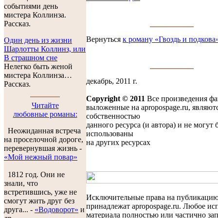
событиями день
мистера Коллинза.
Рассказ.
Вернуться
к роману «Гвоздь и подкова
Один день из жизни
Шарлотты Коллинз, или
В страшном сне
Нелегко быть женой
мистера Коллинза…
декабрь, 2011 г.
Рассказ.
Copyright © 2011
Все произведения фа
Читайте
выложенные на apropospage.ru, являют
любовные романы:
собственностью
данного ресурса (и автора) и не могут 
Неожиданная встреча
использованы
на проселочной дороге,
на других ресурсах
перевернувшая жизнь -
«Мой нежный повар»
1812 год. Они не
знали, что
встретившись, уже не
Исключительные права на публикаци
смогут жить друг без
принадлежат apropospage.ru. Любое ис
друга... -
«Водоворот»
и
материала полностью или частично за