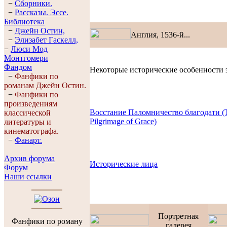
−
Сборники.
−
Рассказы. Эссe.
Библиотека
−
Джейн Остин,
Англия, 1536-й...
−
Элизабет Гaскелл,
−
Люси Мод
Монтгомери
Фандом
Некоторые исторические особенности 
−
Фанфики по
романам Джейн Остин.
−
Фанфики по
произведениям
Восстание Паломничество благодати (
классической
Pilgrimage of Grace)
литературы и
кинематографа.
−
Фанарт.
Архив форума
Исторические лица
Форум
Наши ссылки
Портретная
Фанфики по роману
галерея