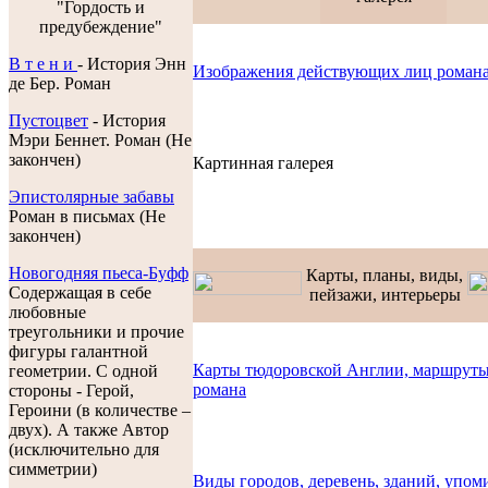
"Гордость и
предубеждение"
В т е н и
- История Энн
Изображения действующих лиц роман
де Бер. Роман
Пустоцвет
- История
Мэри Беннет. Роман (Не
закончен)
Картинная галерея
Эпистолярные забавы
Роман в письмах (Не
закончен)
Новогодняя пьеса-Буфф
Карты, планы, виды,
Содержащая в себе
пейзажи, интерьеры
любовные
треугольники и прочие
фигуры галантной
Карты тюдоровской Англии, маршруты
геометрии. С одной
романа
стороны - Герой,
Героини (в количестве –
двух). А также Автор
(исключительно для
симметрии)
Виды городов, деревень, зданий, упо