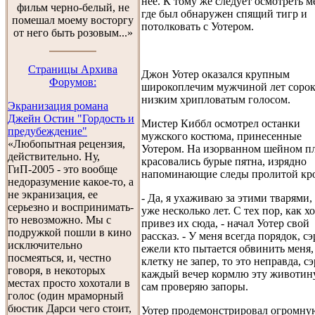
нее. К тому же следует осмотреть м
фильм черно-белый, не
где был обнаружен спящий тигр и
помешал моему восторгу
потолковать с Уотером.
от него быть розовым...»
Cтраницы Архива
Джон Уотер оказался крупным
Форумов:
широкоплечим мужчиной лет сорок
низким хрипловатым голосом.
Экранизация романа
Джейн Остин "Гордость и
Мистер Киббл осмотрел останки
предубеждение"
мужского костюма, принесенные
«Любопытная рецензия,
Уотером. На изорванном шейном п
действительно. Ну,
красовались бурые пятна, изрядно
ГиП-2005 - это вообще
напоминающие следы пролитой кр
недоразумение какое-то, а
не экранизация, ее
- Да, я ухаживаю за этими тварями, 
серьезно и воспринимать-
уже несколько лет. С тех пор, как х
то невозможно. Мы с
привез их сюда, - начал Уотер свой
подружкой пошли в кино
рассказ. - У меня всегда порядок, сэ
исключительно
ежели кто пытается обвинить меня, 
посмеяться, и, честно
клетку не запер, то это неправда, сэ
говоря, в некоторых
каждый вечер кормлю эту животину
местах просто хохотали в
сам проверяю запоры.
голос (один мраморный
бюстик Дарси чего стоит,
Уотер продемонстрировал огромну