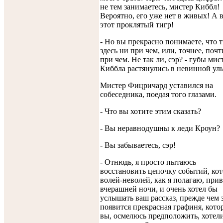
не тем занимаетесь, мистер Киббл!
Вероятно, его уже нет в живых! А в
этот проклятый тигр!
- Но вы прекрасно понимаете, что 
здесь ни при чем, или, точнее, почт
при чем. Не так ли, сэр? - губы мис
Киббла растянулись в невинной ул
Мистер Фицричард уставился на
собеседника, поедая того глазами.
- Что вы хотите этим сказать?
- Вы неравнодушны к леди Кроун?
- Вы забываетесь, сэр!
- Отнюдь, я просто пытаюсь
восстановить цепочку событий, кот
волей-неволей, как я полагаю, прив
вчерашней ночи, и очень хотел бы
услышать ваш рассказ, прежде чем 
появится прекрасная графиня, кото
вы, осмелюсь предположить, хотел