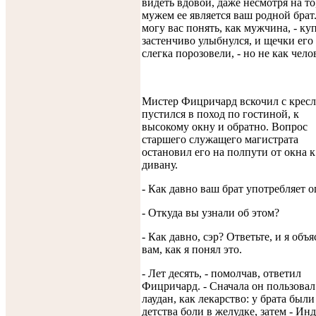
видеть вдовой, даже несмотря на то
мужем ее является ваш родной брат.
могу вас понять, как мужчина, - ку
застенчиво улыбнулся, и щечки его
слегка порозовели, - но не как чело
Мистер Фицричард вскочил с кресл
пустился в поход по гостиной, к
высокому окну и обратно. Вопрос
старшего служащего магистрата
остановил его на полпути от окна к
дивану.
- Как давно ваш брат употребляет 
- Откуда вы узнали об этом?
- Как давно, сэр? Ответьте, и я объ
вам, как я понял это.
- Лет десять, - помолчав, ответил
Фицричард. - Сначала он пользовал
лаудан, как лекарство: у брата были
детства боли в желудке, затем - Инд