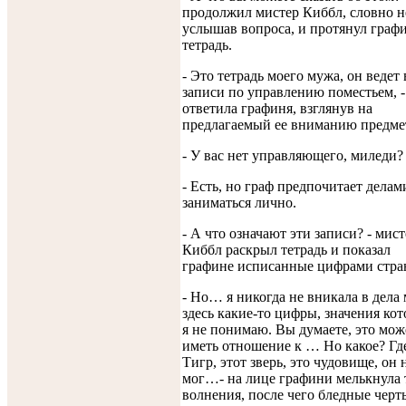
продолжил мистер Киббл, словно н
услышав вопроса, и протянул граф
тетрадь.
- Это тетрадь моего мужа, он ведет 
записи по управлению поместьем, -
ответила графиня, взглянув на
предлагаемый ее вниманию предме
- У вас нет управляющего, миледи?
- Есть, но граф предпочитает делам
заниматься лично.
- А что означают эти записи? - мист
Киббл раскрыл тетрадь и показал
графине исписанные цифрами стра
- Но… я никогда не вникала в дела
здесь какие-то цифры, значения ко
я не понимаю. Вы думаете, это мож
иметь отношение к … Но какое? Гд
Тигр, этот зверь, это чудовище, он 
мог…- на лице графини мелькнула 
волнения, после чего бледные черт