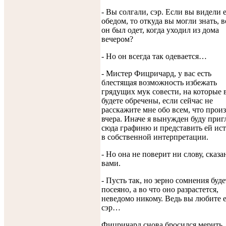
- Вы солгали, сэр. Если вы видели е
обедом, то откуда вы могли знать, в
он был одет, когда уходил из дома
вечером?
- Но он всегда так одевается…
- Мистер Фицричард, у вас есть
блестящая возможность избежать
грядущих мук совести, на которые 
будете обречены, если сейчас не
расскажите мне обо всем, что прои
вчера. Иначе я вынужден буду приг
сюда графиню и представить ей ис
в собственной интерпретации.
- Но она не поверит ни слову, сказ
вами.
- Пусть так, но зерно сомнения буде
посеяно, а во что оно разрастется,
неведомо никому. Ведь вы любите е
сэр…
Фицричард снова бросился мерить