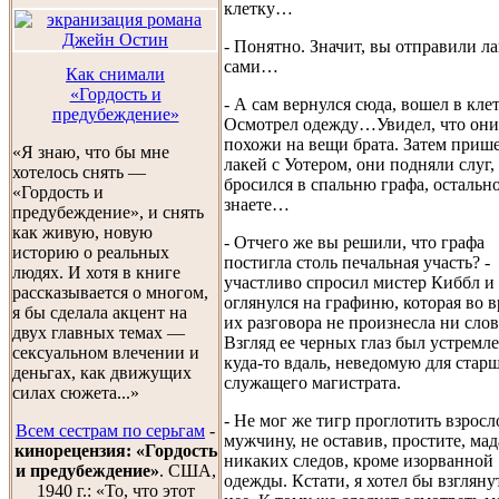
клетку…
- Понятно. Значит, вы отправили ла
сами…
Как снимали
«Гордость и
- А сам вернулся сюда, вошел в клет
предубеждение»
Осмотрел одежду…Увидел, что они
похожи на вещи брата. Затем приш
«Я знаю, что бы мне
лакей с Уотером, они подняли слуг, 
хотелось снять —
бросился в спальню графа, остальн
«Гордость и
знаете…
предубеждение», и снять
как живую, новую
- Отчего же вы решили, что графа
историю о реальных
постигла столь печальная участь? -
людях. И хотя в книге
участливо спросил мистер Киббл и
рассказывается о многом,
оглянулся на графиню, которая во 
я бы сделала акцент на
их разговора не произнесла ни слов
двух главных темах —
Взгляд ее черных глаз был устремл
сексуальном влечении и
куда-то вдаль, неведомую для стар
деньгах, как движущих
служащего магистрата.
силах сюжета...»
- Не мог же тигр проглотить взросл
Всем сестрам по серьгам
-
мужчину, не оставив, простите, мад
кинорецензия: «Гордость
никаких следов, кроме изорванной
и предубеждение»
. США,
одежды. Кстати, я хотел бы взгляну
1940 г.: «То, что этот