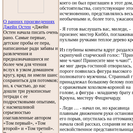
коего он был приглашен в этот дом,
обстоятельства, сопутствующие эт
исчезновению, представлялись вес
необычными и, более того, ужаса
О ранних произведениях
Джейн Остен
«Джейн
- Я готов выслушать вас, миледи, -
Остен начала писать очень
произнес мистер Киббл, поглажива
рано. Самые первые,
пухлыми ручками теплое дерево кр
детские пробы ее пера,
написанные ради забавы и
Из глубины комнаты вдруг раздалс
развлечения и
скрипучий старческий голос: "При
предназначавшиеся не
мне ч-чаю! Принесите мне ч-чаю!", 
более чем для чтения
же миг дверь гостиной отворилась, 
вслух в узком домашнем
пороге появилась фигура высокого
кругу, вряд ли имели шанс
полноватого мужчины. Странный г
сохраниться для потомков;
принадлежал большому белому по
но, к счастью, до нас
с оранжевым хохолком-короной на
дошли три рукописные
голове, а фигура - младшему брату 
тетради с ее
Кроуна, мистеру Фицричарду.
подростковыми опытами,
с насмешливой
- Леди … - начал он, но красавица
серьезностью
плавным движением руки останови
озаглавленные автором
его порыв, опустилась на оттоманк
«Том первый», «Том
начала свой рассказ, сохраняя не вс
второй» и «Том третий».
несвойственное представительница