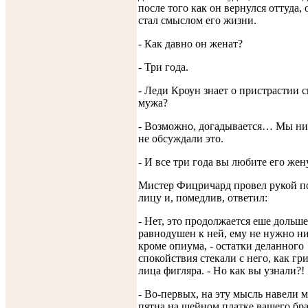
после того как он вернулся оттуда,
стал смыслом его жизни.
- Как давно он женат?
- Три года.
- Леди Кроун знает о пристрастии с
мужа?
- Возможно, догадывается… Мы ни
не обсуждали это.
- И все три года вы любите его жен
Мистер Фицричард провел рукой п
лицу и, помедлив, ответил:
- Нет, это продолжается еше дольше
равнодушен к ней, ему не нужно ни
кроме опиума, - остатки деланного
спокойствия стекали с него, как гр
лица фигляра. - Но как вы узнали?!
- Во-первых, на эту мысль навели 
пятна на шейном платке вашего бра