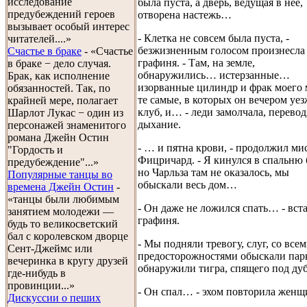
исследование
была пуста, а дверь, ведущая в нее,
предубеждений героев
отворена настежь…
вызывает особый интерес
- Клетка не совсем была пуста, -
читателей....»
безжизненным голосом произнесла
Счастье в браке
- «Счастье
графиня. - Там, на земле,
в браке − дело случая.
обнаружились… истерзанные…
Брак, как исполнение
изорванные цилиндр и фрак моего 
обязанностей. Так, по
те самые, в которых он вечером уез
крайней мере, полагает
клуб, и… - леди замолчала, перевод
Шарлот Лукас − один из
дыхание.
персонажей знаменитого
романа Джейн Остин
- … и пятна крови, - продолжил ми
"Гордость и
Фицричард. - Я кинулся в спальню 
предубеждение"...»
но Чарльза там не оказалось, мы
Популярные танцы во
обыскали весь дом…
времена Джейн Остин
-
«танцы были любимым
- Он даже не ложился спать… - вст
занятием молодежи —
графиня.
будь то великосветский
бал с королевском дворце
- Мы подняли тревогу, слуг, со все
Сент-Джеймс или
предосторожностями обыскали пар
вечеринка в кругу друзей
обнаружили тигра, спящего под д
где-нибудь в
провинции...»
- Он спал… - эхом повторила женщ
Дискуссии о пеших