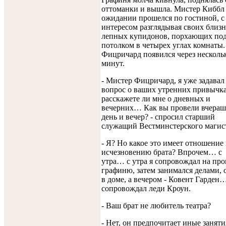
оттоманки и вышла. Мистер Киббл
ожидании прошелся по гостиной, с
интересом разглядывая своих близн
лепных купидонов, порхающих по
потолком в четырех углах комнаты.
Фицричард появился через несколь
минут.
- Мистер Фицричард, я уже задавал
вопрос о ваших утренних привычка
расскажете ли мне о дневных и
вечерних… Как вы провели вчера
день и вечер? - спросил старший
служащий Вестминстерского магист
- Я? Но какое это имеет отношение 
исчезновению брата? Впрочем… с
утра… с утра я сопровождал на про
графиню, затем занимался делами, 
в доме, а вечером - Ковент Гарден
сопровождал леди Кроун.
- Ваш брат не любитель театра?
- Нет, он предпочитает иные заняти