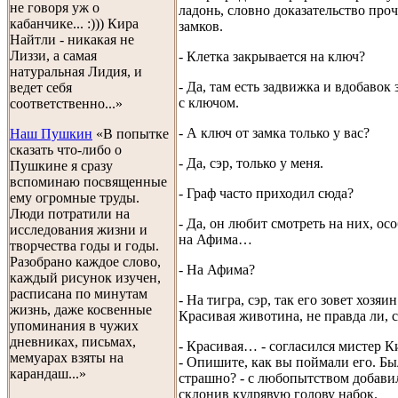
не говоря уж о
ладонь, словно доказательство про
кабанчике... :))) Кира
замков.
Найтли - никакая не
Лиззи, а самая
- Клетка закрывается на ключ?
натуральная Лидия, и
- Да, там есть задвижка и вдобавок 
ведет себя
с ключом.
соответственно...»
- А ключ от замка только у вас?
Наш Пушкин
«В попытке
сказать что-либо о
- Да, сэр, только у меня.
Пушкине я сразу
вспоминаю посвященные
- Граф часто приходил сюда?
ему огромные труды.
Люди потратили на
- Да, он любит смотреть на них, ос
исследования жизни и
на Афима…
творчества годы и годы.
Разобрано каждое слово,
- На Афима?
каждый рисунок изучен,
расписана по минутам
- На тигра, сэр, так его зовет хозяин
жизнь, даже косвенные
Красивая животина, не правда ли, с
упоминания в чужих
дневниках, письмах,
- Красивая… - согласился мистер К
мемуарах взяты на
- Опишите, как вы поймали его. Бы
карандаш...»
страшно? - с любопытством добавил
склонив кудрявую голову набок.