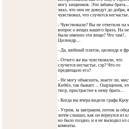
могу хищников. Эти забавы брата...
знал, что они не доведут до добра, я
чувствовал, что случится несчасть
- Чувствовали? Вы не ответили на 
вопрос о вещах вашего брата. На н
были именно эти вещи? Что там?..
Цилиндр…
- Да, шейный платок, цилиндр и фр
- Отчего же вы чувствовали, что
случится несчастье, сэр? Что-то
предвещало его?
- Не могу объяснить, знаете ли, мис
Киббл, так бывает… Ощущения, эт
тигр, пристрастие к нему брата…
- Когда вы вчера видели графа Кроу
- Утром, за завтраком, потом за обед
затем слышал, как он вернулся из к
но было поздно, и я не выходил из 
комнаты.