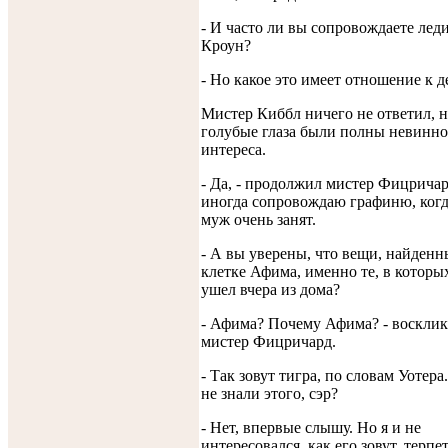
- И часто ли вы сопровождаете лед
Кроун?
- Но какое это имеет отношение к д
Мистер Киббл ничего не ответил, н
голубые глаза были полны невинно
интереса.
- Да, - продолжил мистер Фицричард
иногда сопровождаю графиню, когд
муж очень занят.
- А вы уверены, что вещи, найденн
клетке Афима, именно те, в которы
ушел вчера из дома?
- Афима? Почему Афима? - воскли
мистер Фицричард.
- Так зовут тигра, по словам Уотера
не знали этого, сэр?
- Нет, впервые слышу. Но я и не
интересовался, как его зовут, терпет