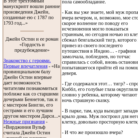
В этот трехтомный
пола самообладание.
манускрипт вошли ранние
произведения Джейн,
- Как вы уже знаете, мой муж проп
созданные ею с 1787 по
вчера вечером, и, возможно, мое ст
1793 год...»
скорое волнение по поводу его
исчезновения могло показаться
странным, но сегодня ночью из кле
Джейн Остин и ее роман
сбежал бенгальский тигр, которого
«Гордость и
привез из своего последнего
предубеждение»
путешествия в Индию… - графиня
замолчала, побледнев, но тотчас
Знакомство с героями.
справилась с собой, вновь останов
Первые впечатления
- «На
попытавшегося прийти ей на помо
провинциальном балу
деверя.
Джейн Остин впервые
дает возможность
- Где содержался этот… тигр? - спр
читателям познакомиться
Киббл, его голубые глаза округлили
поближе как со старшими
словно у ребенка, которому читают
дочерьми Беннетов, так и
ночь страшную сказку.
с мистером Бингли, его
сестрами и его лучшим
- В парке, там, куда выходит западн
другом мистером Дарси...»
крыло дома. Муж построил для нег
Нежные признания
-
клетку, довольно просторную клетк
«Вирджиния Вульф
- И что же произошло вчера?
считала Джейн Остин