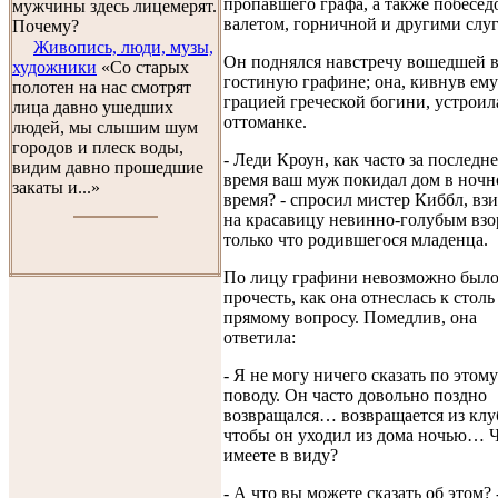
пропавшего графа, а также побесед
мужчины здесь лицемерят.
валетом, горничной и другими слу
Почему?
Живопись, люди, музы,
Он поднялся навстречу вошедшей 
художники
«Со старых
гостиную графине; она, кивнув ему
полотен на нас смотрят
грацией греческой богини, устроил
лица давно ушедших
оттоманке.
людей, мы слышим шум
городов и плеск воды,
- Леди Кроун, как часто за последне
видим давно прошедшие
время ваш муж покидал дом в ночн
закаты и...»
время? - спросил мистер Киббл, взи
на красавицу невинно-голубым вз
только что родившегося младенца.
По лицу графини невозможно был
прочесть, как она отнеслась к столь
прямому вопросу. Помедлив, она
ответила:
- Я не могу ничего сказать по этому
поводу. Он часто довольно поздно
возвращался… возвращается из клуб
чтобы он уходил из дома ночью… 
имеете в виду?
- А что вы можете сказать об этом? 