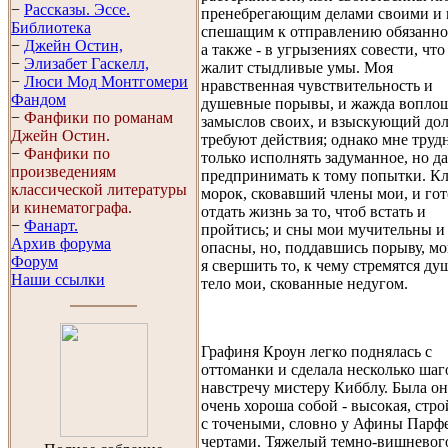
−
Рассказы. Эссe.
пренебрегающим делами своими и 
Библиотека
спешащим к отправлению обязанно
−
Джейн Остин,
а также - в угрызениях совести, что
−
Элизабет Гaскелл,
жалит стыдливые умы. Моя
−
Люси Мод Монтгомери
нравственная чувствительность и
Фандом
душевные порывы, и жажда вопло
−
Фанфики по романам
замыслов своих, и взыскующий дол
Джейн Остин.
требуют действия; однако мне труд
−
Фанфики по
только исполнять задуманное, но д
произведениям
предпринимать к тому попытки. Кл
классической литературы
морок, сковавший члены мои, и гот
и кинематографа.
отдать жизнь за то, чтоб встать и
−
Фанарт.
пройтись; и сны мои мучительны и
Архив форума
опасны, но, поддавшись порыву, мо
Форум
я свершить то, к чему стремятся ду
Наши ссылки
тело мои, скованные недугом.
Графиня Кроун легко поднялась с
оттоманки и сделала несколько шаг
навстречу мистеру Кибблу. Была он
очень хороша собой - высокая, стро
с точеными, словно у Афины Парфе
чертами. Тяжелый темно-вишневог