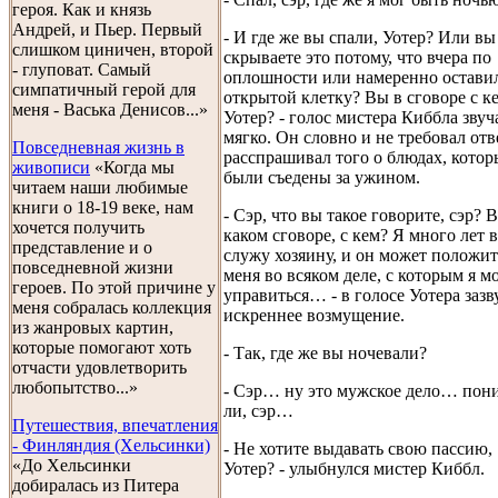
героя. Как и князь
Андрей, и Пьер. Первый
- И где же вы спали, Уотер? Или вы
слишком циничен, второй
скрываете это потому, что вчера по
- глуповат. Самый
оплошности или намеренно остави
симпатичный герой для
открытой клетку? Вы в сговоре с ке
меня - Васька Денисов...»
Уотер? - голос мистера Киббла звуч
мягко. Он словно и не требовал отве
Повседневная жизнь в
расспрашивал того о блюдах, котор
живописи
«Когда мы
были съедены за ужином.
читаем наши любимые
книги о 18-19 веке, нам
- Сэр, что вы такое говорите, сэр? В
хочется получить
каком сговоре, с кем? Я много лет 
представление и о
служу хозяину, и он может положит
повседневной жизни
меня во всяком деле, с которым я м
героев. По этой причине у
управиться… - в голосе Уотера зазв
меня собралась коллекция
искреннее возмущение.
из жанровых картин,
которые помогают хоть
- Так, где же вы ночевали?
отчасти удовлетворить
любопытство...»
- Сэр… ну это мужское дело… пон
ли, сэр…
Путешествия, впечатления
- Финляндия (Хельсинки)
- Не хотите выдавать свою пассию,
«До Хельсинки
Уотер? - улыбнулся мистер Киббл.
добиралась из Питера