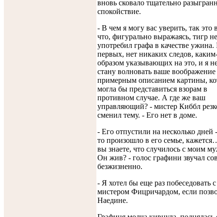
вновь сковало тщательно разыгран
спокойствие.
- В чем я могу вас уверить, так это 
что, фигурально выражаясь, тигр н
употребил графа в качестве ужина. 
первых, нет никаких следов, каким
образом указывающих на это, и я н
стану волновать ваше воображение
примерным описанием картины, ко
могла бы представиться взорам в
противном случае. А где же ваш
управляющий? - мистер Киббл резк
сменил тему. - Его нет в доме.
- Его отпустили на несколько дней -
то произошло в его семье, кажется
вы знаете, что случилось с моим м
Он жив? - голос графини звучал со
безжизненно.
- Я хотел бы еще раз побеседовать с
мистером Фицричардом, если позво
Наедине.
Графиня молча кивнула, поднялась 