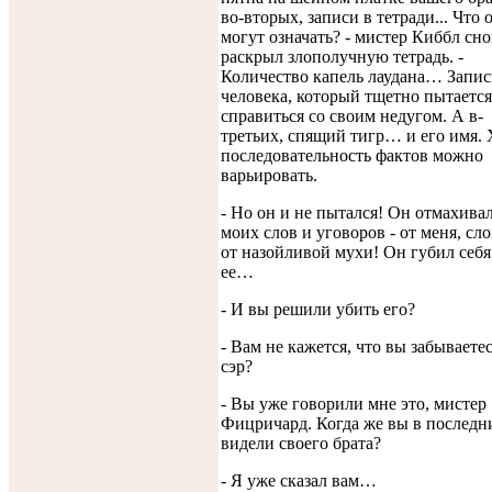
во-вторых, записи в тетради... Что 
могут означать? - мистер Киббл сно
раскрыл злополучную тетрадь. -
Количество капель лаудана… Запис
человека, который тщетно пытается
справиться со своим недугом. А в-
третьих, спящий тигр… и его имя. 
последовательность фактов можно
варьировать.
- Но он и не пытался! Он отмахивал
моих слов и уговоров - от меня, сл
от назойливой мухи! Он губил себя
ее…
- И вы решили убить его?
- Вам не кажется, что вы забываетес
сэр?
- Вы уже говорили мне это, мистер
Фицричард. Когда же вы в последн
видели своего брата?
- Я уже сказал вам…