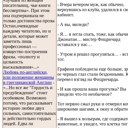
«лучшей из женщин
- Вчера вечером муж, как обычно,
писательниц, чьи книги
вернувшись из клуба, удалился в св
бессмертны». При этом
кабинет.
она подчеркивала не
только достоинства прозы
- А вы, миледи?
Остин,очевидные
каждому читателю, но и
- Я… я легла спать, тоже, как обычн
детали, которые может
Джонатан… мистер Фицричард
заметить лишь
оставался у нас…
профессионал —
изящество построения
- Утром я решил прогуляться… - вс
фразы, «полноту и
тот.
цельность
высказывания»...»
Графиня побледнела еще больше, з
Любовь по-английски,
ее черных глаз стали бездонными. 
или положение женщины
перевел взгляд на Фицричарда.
в грегорианской Англии
-
«...Но все же "Гордость и
- И как прошла ваша прогулка? Вы
предубеждение" стоит
увидели что-то необычное?
особняком. Возможно
потому, что рассказывает
Тот нервно сжал руки и отмерил ко
историю любви двух
широкими шагами, к окну и обратн
сильных, самостоятельных
и действительно гордых
- Я вышел к вольерам, где содержат
людей. Едва ли
животные, и увидел, что клетка тиг