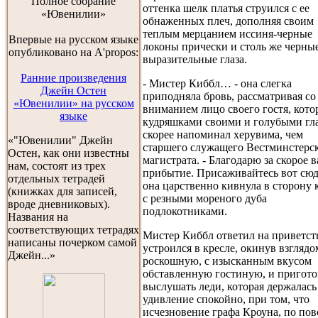
Полноe собраниe
оттенка шелк платья струился с ее
«Ювенилии»
обнаженных плеч, дополняя своим
теплым мерцанием иссиня-черные
Впервые на русском языке
локоны прически и столь же черны
опубликовано на A'propos:
выразительные глаза.
Ранние произведения
- Мистер Киббл… - она слегка
Джейн Остен
приподняла бровь, рассматривая со
«Ювенилии» на русском
вниманием лицо своего гостя, кот
языке
кудряшками своими и голубыми гл
скорее напоминал херувима, чем
«"Ювенилии" Джейн
старшего служащего Вестминстерс
Остен, как они известны
магистрата. - Благодарю за скорое 
нам, состоят из трех
прибытие. Присаживайтесь вот сю
отдельных тетрадей
она царственно кивнула в сторону 
(книжках для записей,
с резными мореного дуба
вроде дневниковых).
подлокотниками.
Названия на
соответствующих тетрадях
Мистер Киббл ответил на приветст
написаны почерком самой
устроился в кресле, окинув взглядо
Джейн...»
роскошную, с изысканным вкусом
обставленную гостиную, и пригото
выслушать леди, которая держалась
удивление спокойно, при том, что
исчезновение графа Кроуна, по пов