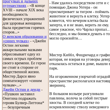
прогулках и дальних
- Нам удалось посредством сети и с
путешествиях
- «В конце
помощью Джона Уотера - он
XVIII – начале XIX века
присматривает за тигром - поймать
необходимость
животное и вернуть в клетку. Уотер
физических упражнений
клянется, что вечером клетка была
для здоровья женщины
заперта, и я не знаю, верить ли ему.
была предметом горячих
самое ужасное, что Чарльз пропал
споров...»
бесследно, и мы боимся думать о то
О женском образовании и
могло произойти…
«синих чулках»
- «Джейн
Остин легкими
акварельными мазками
обрисовывает одну из
Мистер Киббл, Фицричард и графи
самых острых проблем
которая, не взирая на уговоры девер
своего времени. Ее герои
отказалась остаться в доме, вышли 
не стоят в стороне от
парк.
общественной жизни.
Мистер Дарси явно
На огороженном узорчатой оградо
симпатизирует «синим
пространстве располагался настоя
чулкам»...»
зверинец.
Джейн Остин и денди
-
В большом вольере разгуливали
«Пушкин заставил
павлины, волоча за собой пестрые
Онегина подражать
хвосты. В соседней клетке по
героям Булвер-Литтона*
искривленному стволу неведомого
— безупречным