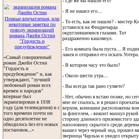
- Где же вы нашли его?
- Я не нашел его…
Первые впечатления, или
- То есть, как не нашли? - мистер К
некоторые заметки по
уставился на Фицричарда
поводу экранизаций
округлившимися глазами. Тот
романа Джейн Остин
раздраженно кашлянул.
"Гордость и
предубеждение"
- Его комната была пуста… Я подн
лакея и отправил его искать Уотера.
«Самый совершенный
роман Джейн Остин
- В котором часу это было?
"Гордость и
предубеждение" и, как
- Около шести утра…
утверждают, "лучший
любовный роман всех
- Вы всегда так рано гуляете?
времен и народов"
впервые был
- Нет, обычно я встаю позже, но се
экранизирован в 1938
мне не спалось, и я решил проехать
году (для телевидения) и с
верхом, конюшни расположены вон
того времени почти ни
за флигелем, - виконт махнул рукой
одно десятилетие не
сторону длинного приземистого зд
обходилось без его новых
наполовину скрытого среди деревье
постановок...»
вышел через черный ход, прошел м
зверинца Чарльза и увидел открыт