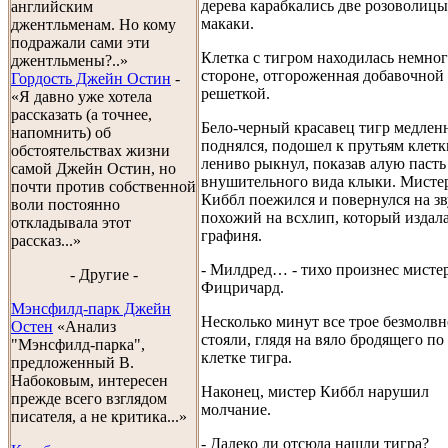
дерева карабкались две розоволицы
английским
макаки.
джентльменам. Но кому
подражали сами эти
Клетка с тигром находилась немног
джентльмены?..»
стороне, отгороженная добавочной
Гордость Джейн Остин
-
решеткой.
«Я давно уже хотела
рассказать (а точнее,
Бело-черный красавец тигр медлен
напомнить) об
поднялся, подошел к прутьям клетк
обстоятельствах жизни
лениво рыкнул, показав алую пасть
самой Джейн Остин, но
внушительного вида клыки. Мисте
почти против собственной
Киббл поежился и повернулся на зв
воли постоянно
похожий на всхлип, который издал
откладывала этот
графиня.
рассказ...»
- Милдред… - тихо произнес мисте
- Другие -
Фицричард.
Мэнсфилд-парк Джейн
Несколько минут все трое безмолвн
Остен
«Анализ
стояли, глядя на вяло бродящего по
"Мэнсфилд-парка",
клетке тигра.
предложенный В.
Набоковым, интересен
Наконец, мистер Киббл нарушил
прежде всего взглядом
молчание.
писателя, а не критика...»
- Далеко ли отсюда нашли тигра?