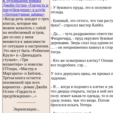
К публикации романа
Джейн Остин «Гордость и
- У букового пруда, это в полумиле
предубеждение» в клубе
отсюда.
«Литературные забавы»
«Когда речь заходит о трех
- Буковый, это оттого, что там раст
книгах, которые мы
буки? - спросил мистер Киббл.
можем захватить с собой
на необитаемый остров,
- Да… - чуть раздраженно ответств
две из них у меня
Фицричард, - пруд окружен буков
меняются в зависимости
деревьями. Зверь спал под одним и
от ситуации и настроения.
… - он неприязненно кивнул в сто
Это могут быть «Робинзон
тигра.
Крузо» и «Двенадцать
стульев», «Три
- Кто же осматривал клетку? Опиш
мушкетера» и новеллы
все подробнее, сэр…
О'Генри, «Мастер и
Маргарита» и Библия...
У того дернулась щека, он прижал е
Третья книга остается
ладонью.
неизменной при всех
- Я… когда я подошел к клетке и ув
вариантах - роман Джейн
что дверца открыта, тигра в ней нет
Остин «Гордость и
полу лежит какая-то одежда, то и н
предубеждение»...»
сразу понял, чьи это вещи. Потом
бросился искать Уотера.
Экранизации...