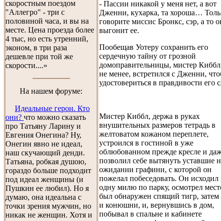
скоростным поездом
- Пассии никакой у меня нет, а вот
"Аллегро" - три с
Дженни, кухарка, та хороша… Толь
половиной часа, и вы на
говорите миссис Бронкс, сэр, а то о
месте. Цена проезда более
выгонит ее.
4 тыс, но есть утренний,
Пообещав Уотеру сохранить его
эконом, в три раза
сердечную тайну от грозной
дешевле при той же
домоправительницы, мистер Киббл,
скорости....»
не менее, встретился с Дженни, чт
удостовериться в правдивости его с
На нашем форуме:
Идеальные герои. Кто
Мистер Киббл, держа в руках
они?
что можно сказать
внушительных размеров тетрадь в
про Татьяну Ларину и
желтоватом кожаном переплете,
Евгения Онегина? Ну,
устроился в гостиной в уже
Онегин явно не идеал,
облюбованном прежде кресле и да
наш скучающий денди.
позволил себе вытянуть уставшие н
Татьяна, робкая душою,
ожидании графини, с которой он
гораздо больше подходит
пожелал побеседовать. Он исходил 
под идеал женщины (и
одну милю по парку, осмотрел место
Пушкин ее любил). Но я
был обнаружен спящий тигр, затем 
думаю, она идеальна с
и конюшни, и, вернувшись в дом,
точки зрения мужчин, но
побывал в спальне и кабинете
никак не женщин. Хотя и