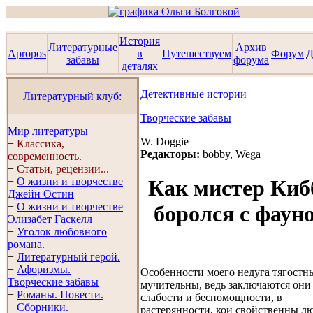
История
Литературные
Архив
Apropos
в
Путешествуем
Форум
Д
забавы
форума
деталях
Детективные истории
Литературный клуб:
Творческие забавы
Мир литературы
W. Doggie
−
Классика,
Редакторы:
bobby, Wega
современность.
−
Статьи, рецензии...
−
О жизни и творчестве
Как мистер Киб
Джейн Остин
−
О жизни и творчестве
боролся с фаун
Элизабет Гaскелл
−
Уголок любовного
романа.
−
Литературный герой.
−
Афоризмы.
Особенности моего недуга тягостн
Творческие забавы
мучительны, ведь заключаются они
−
Романы. Повести.
слабости и беспомощности, в
−
Сборники.
растерянности, кои свойственны л