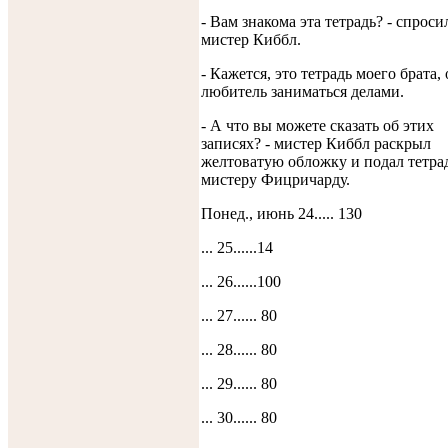
- Вам знакома эта тетрадь? - спроси
мистер Киббл.
- Кажется, это тетрадь моего брата, 
любитель заниматься делами.
- А что вы можете сказать об этих
записях? - мистер Киббл раскрыл
желтоватую обложку и подал тетра
мистеру Фицричарду.
Понед., июнь 24..... 130
... 25......14
... 26......100
... 27...... 80
... 28...... 80
... 29...... 80
... 30...... 80