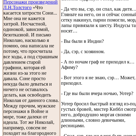
Персонажи произведений
Л.Н.Толстого
«Что
- Да что вы, сэр, он спал, как дитя
касается хитрости Сони...
Гляньте на него, он и сейчас сонны
Мне она не кажется
сетку накинул, парни помогли, мор
хитрой. Несчастной,
лапы привязали к шесту. Индусы та
одинокой, зависимой,
носят…
безотказной. И письмо
Николаю, насколько я
- Вы были в Индии?
помню, она написала не
потому, что просчитала
- Да, сэр, с хозяином.
все ходы, а под страшным
- А по ночам граф не приходил к…
давлением старой
Афиму?
графини, которая ей
жизни из-за этого не
- Вот этого я не знаю, сэр… Может,
давала. Соне просто
приходил.
некуда было деваться и
ничего не оставалось
- Где вы были вчера ночью, Уотер?
делать, как освободить
Николая от данного слова.
Уотер бросил быстрый взгляд из-по
Между прочим, мужские
густых бровей, мистер Киббл смотр
персонажи в Войне и
него, добродушно моргая своими
мире, тоже далеки от
длинными, словно девичьими,
идеала. Тот же Николай,
ресницами.
например, совсем не
походит на благородного
- Спал, сэр, где же я мог быть ночь