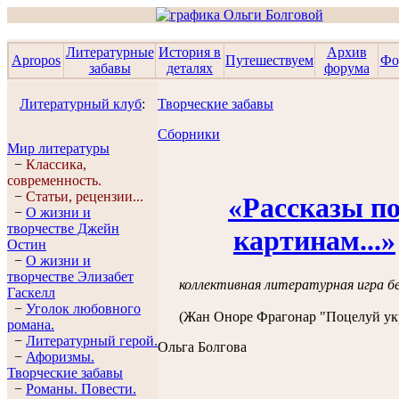
Литературные
История в
Архив
Apropos
Путешествуем
Фо
забавы
деталях
форума
Литературный клуб
:
Творческие забавы
Сборники
Мир литературы
−
Классика,
современность.
−
Статьи, рецензии...
«Рассказы п
−
О жизни и
творчестве Джейн
картинам...»
Остин
−
О жизни и
творчестве Элизабет
коллективная литературная игра бе
Гaскелл
−
Уголок любовного
(Жан Оноре Фрагонар "Поцелуй ук
романа.
−
Литературный герой.
Ольга Болгова
−
Афоризмы.
Творческие забавы
−
Романы. Повести.