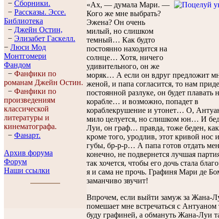
−
Сборники.
«Ах, — думала Мари. —
−
Рассказы. Эссe.
Кого же мне выбрать?
Библиотека
Эжена? Он очень
−
Джейн Остин,
милый, но слишком
−
Элизабет Гaскелл.
темный… Как будто
−
Люси Мод
постоянно находится на
Монтгомери
солнце… Хотя, ничего
Фандом
удивительного, он же
−
Фанфики по
моряк… А если он вдруг предложит мне
романам Джейн Остин.
женой, и папа согласится, то нам прид
−
Фанфики по
постоянной разлуке, он будет плавать 
произведениям
корабле… и возможно, попадет в
классической
кораблекрушение и утонет… О, Антуан
литературы и
мило целуется, но слишком юн… И б
кинематографа.
Луи, он граф… правда, тоже беден, ка
−
Фанарт.
кроме того, уродлив, этот кривой нос 
губы, бр-р-р… А папа готов отдать мен
Архив форума
конечно, не подвернется лучшая парти
Форум
так хочется, чтобы его дочь стала благ
Наши ссылки
я и сама не прочь. Графиня Мари де 
заманчиво звучит!
Впрочем, если выйти замуж за Жана-Лу
помешает мне встречаться с Антуаном
буду графиней, а обмануть Жана-Луи 