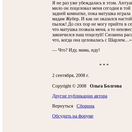
Я не раз уже убеждалась в этом. Антуа
мило он поцеловал меня сегодня в той
задней комнатке, пока матушка играла 
мадам Жубер. И как он оказался насто
пылок! До сих пор не могу прийти в се
что матушка позвала меня, а то неизве
закончился наш поцелуй! Сюзанна рас
что, когда она целовалась с Шарлем…»
— Что? Иду, мама, иду!
* * *
2 сентября, 2008 г.
Copyright © 2008
Ольгa Болговa
Другие публикации автора
Вернуться
Сборник
Обсудить на форуме