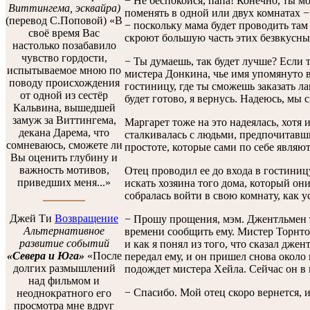
− Не беспокойся, папа! Конечно, ты м
Виттингема, эсквайра)
поменять в одной или двух комнатах −
(перевод С.Поповой) «В
− поскольку мама будет проводить та
своё время Вас
скроют большую часть этих безвкусных
настолько позабавило
чувство гордости,
− Ты думаешь, так будет лучше? Если 
испытываемое мною по
мистера Донкина, чье имя упомянуто в
поводу происхождения
гостиницу, где ты сможешь заказать лан
от одной из сестёр
будет готово, я вернусь. Надеюсь, мы 
Кальвина, вышедшей
замуж за Виттингема,
Маргарет тоже на это надеялась, хотя 
декана Дарема, что
сталкивалась с людьми, предпочитавш
сомневаюсь, сможете ли
простоте, которые сами по себе явля
Вы оценить глубину и
важность мотивов,
Отец проводил ее до входа в гостиницу
приведших меня...»
искать хозяина того дома, который он
собралась войти в свою комнату, как 
Джей Ти
Возвращение
− Прошу прощения, мэм. Джентльмен т
Альтернативное
времени сообщить ему. Мистер Торнто
развитие событий
и как я понял из того, что сказал джен
«Севера и Юга»
«После
передал ему, и он пришел снова около 
долгих размышлений
подождет мистера Хейла. Сейчас он в 
над фильмом и
− Спасибо. Мой отец скоро вернется, 
неоднократного его
просмотра мне вдруг