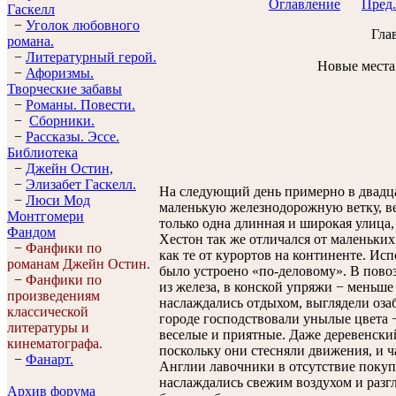
Оглавление
Пред.
Гaскелл
−
Уголок любовного
Глав
романа.
−
Литературный герой.
Новые места
−
Афоризмы.
Творческие забавы
−
Романы. Повести.
−
Сборники.
−
Рассказы. Эссe.
Библиотека
−
Джейн Остин,
−
Элизабет Гaскелл.
На следующий день примерно в двадца
−
Люси Мод
маленькую железнодорожную ветку, в
Монтгомери
только одна длинная и широкая улица
Фандом
Хестон так же отличался от маленьки
−
Фанфики по
как те от курортов на континенте. Исп
романам Джейн Остин.
было устроено «по-деловому». В пово
−
Фанфики по
из железа, в конской упряжи − меньше 
произведениям
наслаждались отдыхом, выглядели оз
классической
городе господствовали унылые цвета −
литературы и
веселые и приятные. Даже деревенский
кинематографа.
поскольку они стесняли движения, и 
−
Фанарт.
Англии лавочники в отсутствие покуп
наслаждались свежим воздухом и разгл
Архив форума