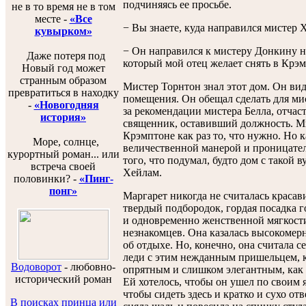
подчиняясь ее просьбе.
не в то время не в том
месте -
«Все
− Вы знаете, куда направился мистер 
кувырком»
− Он направился к мистеру Донкину н
Даже потеря под
который мой отец желает снять в Крэм
Новый год может
странным образом
Мистер Торнтон знал этот дом. Он вид
превратиться в находку
помещения. Он обещал сделать для мис
-
«Новогодняя
за рекомендации мистера Белла, отчас
история»
священник, оставивший должность. Ми
Крэмптоне как раз то, что нужно. Но к
Море, солнце,
величественной манерой и проницател
курортный роман... или
того, что подумал, будто дом с такой 
встреча своей
Хейлам.
половинки? -
«Пинг-
понг»
Маргарет никогда не считалась красави
твердый подбородок, гордая посадка 
и одновременно женственной мягкости
незнакомцев. Она казалась высокомерн
об отдыхе. Но, конечно, она считала с
леди с этим нежданным пришельцем, 
Водоворот
-
любовно-
опрятным и слишком элегантным, как 
исторический роман
Ей хотелось, чтобы он ушел по своим 
чтобы сидеть здесь и кратко и сухо отв
В поисках принца или