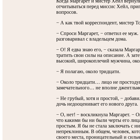
Когда Маргарет и мистер Хейл вернул
отчитываться перед миссис Хейл, при
вопросов.
− А как твой корреспондент, мистер Т
− Спроси Маргарет, − ответил ее муж. 
разговаривал с владельцем дома.
− О! Я едва знаю его, − сказала Марг
тратить свои силы на описание. А зат
высокий, широкоплечий мужчина, око
− Я полагаю, около тридцати.
− Около тридцати… лицо не простодуш
замечательного… не вполне джентльме
− Не грубый, хотя и простой, − добави
дочь недооценивает его нового друга.
− О, нет! − воскликнула Маргарет. − 
что какими бы ни были черты его лица
простым. Я бы не стала заключать с ни
непреклонным. В общем, человек, кот
своего места, проницательный и силь