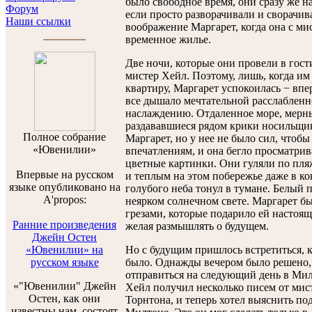
было свободное время, они сразу же на
Форум
если просто разворачивали и сворачив
Наши ссылки
воображение Маргарет, когда она с ми
временное жилье.
Две ночи, которые они провели в гост
мистер Хейл. Поэтому, лишь, когда им
квартиру, Маргарет успокоилась − впер
все дышало мечтательной расслабленн
наслаждению. Отдаленное море, мерны
раздававшиеся рядом крики носильщик
Полноe собраниe
Маргарет, но у нее не было сил, чтоб
«Ювенилии»
впечатлениям, и она бегло просматрив
цветные картинки. Они гуляли по пля
Впервые на русском
и теплым на этом побережье даже в ко
языке опубликовано на
голубого неба тонул в тумане. Белый 
A'propos:
неярком солнечном свете. Маргарет бы
грезами, которые подарило ей настоящ
Ранние произведения
желая размышлять о будущем.
Джейн Остен
«Ювенилии» на
Но с будущим пришлось встретиться, 
русском языке
было. Однажды вечером было решено,
отправиться на следующий день в Мил
«"Ювенилии" Джейн
Хейл получил несколько писем от мист
Остен, как они
Торнтона, и теперь хотел выяснить п
известны нам, состоят