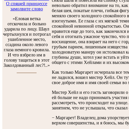
сняла шаль и повесила на спинку стул
О спящей принцессе
невольно обратил внимание на то, как
замолвите слово
белая шея, покатые плечи, гибкая фигу
меняло своего холодного спокойного 
«Еловая ветка
изогнутыми. Ее глаза с их мягкой тем
отскочила и больно
спокойной невинной открытостью. Он 
ударила по лицу. Шаул
нравится еще до того, как закончился 
чертыхнулся и потрогал
себя и отогнать ужасное чувство, что 
ушибленное место,
восхищение, она взирает на него с го
ссадина около левого
грубым парнем, лишенным изящества 
глаза немного кровила.
холодноватую манеру он истолковал к
И что взбрело им в
глубины души, хотел уже встать и уйт
голову тащиться в этот
общего с этими Хейлами и их высоко
Заколдованный лес?!..»
Как только Маргарет исчерпала все те
не ладился, вошел мистер Хейл. Он ту
свое доброе имя и имя своей семьи во
Мистер Хейл и его гость заговорили о 
ей больше не надо принимать участия 
рассмотреть, что происходит на улице
занятием, что не услышала, что сказал
− Маргарет! Владелец дома упорствует
верхом совершенства, и я боюсь, мы б