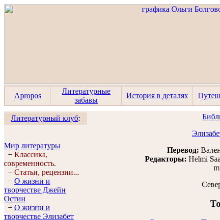
Литературные
Apropos
История в деталях
Путеш
забавы
Библ
Литературный клуб
:
Элизабе
Мир литературы
Перевод:
Вален
−
Классика,
Редакторы:
Helmi Sa
современность.
m
−
Статьи, рецензии...
−
О жизни и
Севе
творчестве Джейн
Остин
То
−
О жизни и
творчестве Элизабет