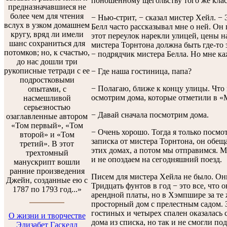
поношенному щегольству того же клас
предназначавшиеся не
более чем для чтения
− Нью-стрит, − сказал мистер Хейл. − 
вслух в узком домашнем
Белл часто рассказывал мне о ней. Он 
кругу, вряд ли имели
этот переулок нарекли улицей, цены н
шанс сохраниться для
мистера Торнтона должна быть где-то з
потомков; но, к счастью,
− подрядчик мистера Белла. Но мне каж
до нас дошли три
рукописные тетради с ее
− Где наша гостиница, папа?
подростковыми
− Полагаю, ближе к концу улицы. Что 
опытами, с
осмотрим дома, которые отметили в 
насмешливой
серьезностью
− Давай сначала посмотрим дома.
озаглавленные автором
«Том первый», «Том
− Очень хорошо. Тогда я только посмо
второй» и «Том
записка от мистера Торнтона, он обещ
третий». В этот
этих домах, а потом мы отправимся. М
трехтомный
и не опоздаем на сегодняшний поезд.
манускрипт вошли
ранние произведения
Писем для мистера Хейла не было. Он
Джейн, созданные ею с
Тридцать фунтов в год − это все, что 
1787 по 1793 год...»
арендной платы, но в Хэмпшире за те
просторный дом с прелестным садом. З
гостиных и четырех спален оказалась
О жизни и творчестве
дома из списка, но так и не смогли по
Элизабет Гаскелл