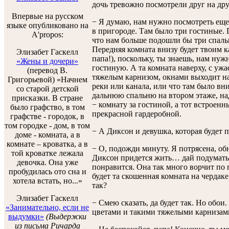
дочь тревожно посмотрели друг на дру
Впервые на русском
− Я думаю, нам нужно посмотреть еще 
языке опубликовано на
в пригороде. Там было три гостиные.
A'propos:
что нам больше подошли бы три спаль
Передняя комната внизу будет твоим 
Элизабет Гаскелл
папа!), поскольку, ты знаешь, нам ну
«Жены и дочери»
гостиную. А та комната наверху, с у
(перевод В.
тяжелым карнизом, окнами выходит н
Григорьевой) «Начнем
реки или канала, или что там было вни
со старой детской
дальнюю спальню на втором этаже, над
присказки. В стране
− комнату за гостиной, а тот встрое
было графство, в том
прекрасной гардеробной.
графстве - городок, в
том городке - дом, в том
− А Диксон и девушка, которая будет 
доме - комната, а в
комнате – кроватка, а в
− О, подожди минуту. Я потрясена, об
той кроватке лежала
Диксон придется жить… дай подумать
девочка. Она уже
понравится. Она так много ворчит по 
пробудилась ото сна и
будет та скошенная комната на чердаке
хотела встать, но...»
так?
Элизабет Гаскелл
− Смею сказать, да будет так. Но обои
«Занимательно, если не
цветами и такими тяжелыми карнизам
выдумки»
(Выдержки
из письма Ричарда