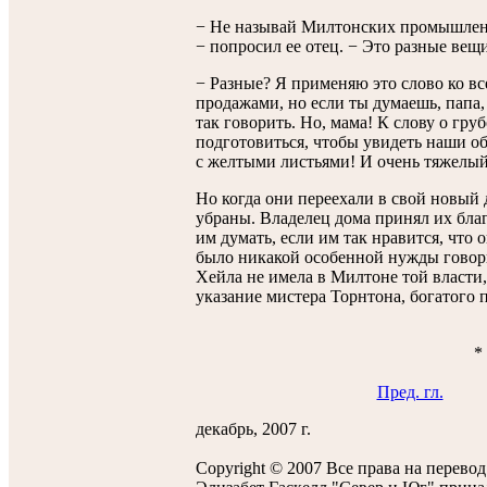
− Не называй Милтонских промышленн
− попросил ее отец. − Это разные вещи
− Разные? Я применяю это слово ко все
продажами, но если ты думаешь, папа, 
так говорить. Но, мама! К слову о гру
подготовиться, чтобы увидеть наши об
с желтыми листьями! И очень тяжелый
Но когда они переехали в свой новый
убраны. Владелец дома принял их благ
им думать, если им так нравится, что
было никакой особенной нужды говори
Хейла не имела в Милтоне той власти,
указание мистера Торнтона, богатого
*
Пред. гл.
декабрь, 2007 г.
Copyright © 2007 Все права на перево