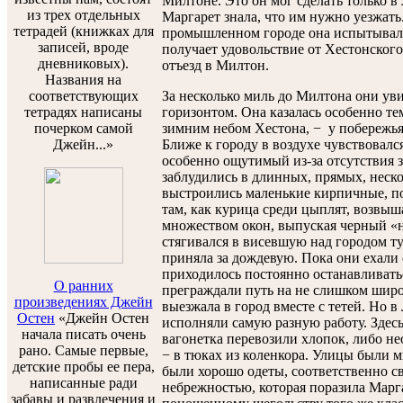
Милтоне. Это он мог сделать только в
из трех отдельных
Маргарет знала, что им нужно уезжать
тетрадей (книжках для
промышленном городе она испытывала 
записей, вроде
получает удовольствие от Хестонского
дневниковых).
отъезд в Милтон.
Названия на
соответствующих
За несколько миль до Милтона они ув
тетрадях написаны
горизонтом. Она казалась особенно те
почерком самой
зимним небом Хестона, − у побережья
Джейн...»
Ближе к городу в воздухе чувствовалс
особенно ощутимый из-за отсутствия з
заблудились в длинных, прямых, неск
выстроились маленькие кирпичные, пох
там, как курица среди цыплят, возвыш
множеством окон, выпуская черный «
стягивался в висевшую над городом т
приняла за дождевую. Пока они ехали 
приходилось постоянно останавливать
О ранних
преграждали путь на не слишком широ
произведениях Джейн
выезжала в город вместе с тетей. Но
Остен
«Джейн Остен
исполняли самую разную работу. Здесь
начала писать очень
вагонетка перевозили хлопок, либо н
рано. Самые первые,
− в тюках из коленкора. Улицы были
детские пробы ее пера,
были хорошо одеты, соответственно св
написанные ради
небрежностью, которая поразила Марг
забавы и развлечения и