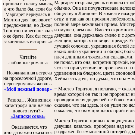
Маргарет открыла дверь и вошла строй
пришла в голову мысль,
обычно. Она не почувствовала неловк
а что было бы, если бы
обществу в Лондоне. В комнате находи
Маргарет вернулась в
отцу, и так как он проявил любезность
Милтон для "делового"
полной мере вежливый прием. Мистер
предложения, но Джон
и смущен, чем она. Вместо скромного
Торнтон ничего не знал
девушка, она держалась смело и с дос
о ее брате. Как бы тогда
женщин, которых он видел прежде. Ее
закончилась история...»
лучшей соломки, украшенная белой ле
каких-либо украшений и оборок; больш
плеч длинными тяжелыми складками, 
Читайте
не понял, кто она, встретив прямой, н
любовные романы:
что его присутствие не произвело на н
Неожиданная встреча
удивления на бледном, цвета слоновой
на проселочной дороге,
Хейла есть дочь, но думал, что она − 
перевернувшая жизнь -
− Мистер Торнтон, я полагаю, − сказа
«Мой нежный повар»
время которой он так и не проронил н
проводил меня до дверей не более мин
Развод… Жизненная
сказали, что вы здесь, и он ушел по де
катастрофа или начало
сожалею, что вам пришлось прийти д
нового пути? -
«Записки совы»
Мистер Торнтон привык к ощущению со
девушка, казалось, приобрела над ним 
Оказывается, что
раздражен бессмысленной потерей драг
иногда важно оказаться