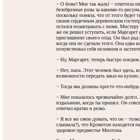
− О боже! Мне так жаль! − ответила о
безобразные розы за какими-то рисунк
поскольку поняла, что от этого будет т
своим сердечным деревенским гостепр
остался позавтракать с ними. Мистеру
же он решил уступить, если Маргарет
приглашение своего отца. Он был рад 
когда она не сделала этого. Она едва к
почувствовал себя неловким и застенч
− Ну, Маргарет, теперь быстро поедим.
− Нет, папа. Этот человек был здесь, к
возможности передать заказ на кухню.
− Тогда мы должны просто что-нибудь 
− Мне показалось чрезвычайно долго. 
издыхании, когда ты пришел. Он совсе
отвечал кратко и резко.
− Я все же смею думать, что он − толк
слышала?), что Крэмптон находится на
здоровое предместье Милтона.