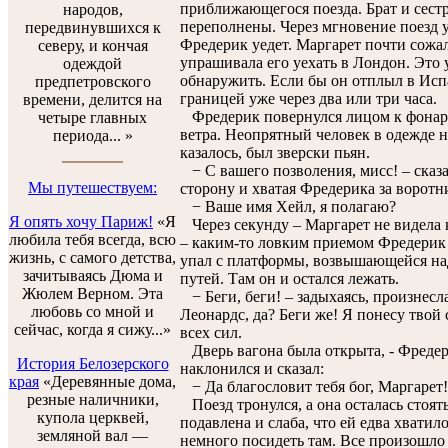
приближающегося поезда. Брат и сестр
народов,
переполнены. Через мгновение поезд у
передвинувшихся к
Фредерик уедет. Маргарет почти сожал
северу, и кончая
упрашивала его уехать в Лондон. Это 
одеждой
обнаружить. Если бы он отплыл в Исп
предпетровского
границей уже через два или три часа.
времени, делится на
Фредерик повернулся лицом к фонарю,
четыре главных
ветра. Неопрятный человек в одежде 
периода... »
казалось, был зверски пьян.
− С вашего позволения, мисс! – сказа
Мы путешествуем:
сторону и хватая Фредерика за воротн
− Ваше имя Хейл, я полагаю?
Я опять хочу Париж!
«Я
Через секунду – Маргарет не видела к
любила тебя всегда, всю
– каким-то ловким приемом Фредерик 
жизнь, с самого детства,
упал с платформы, возвышающейся над
зачитываясь Дюма и
путей. Там он и остался лежать.
Жюлем Верном. Эта
− Беги, беги! – задыхаясь, произнесла
любовь со мной и
Леонардс, да? Беги же! Я понесу твой 
сейчас, когда я сижу...»
всех сил.
Дверь вагона была открыта, - Фредер
История Белозерского
наклонился и сказал:
края
«Деревянные дома,
− Да благословит тебя бог, Маргарет!
резные наличники,
Поезд тронулся, а она осталась стоят
купола церквей,
подавлена и слаба, что ей едва хватил
земляной вал —
немного посидеть там. Все произошло 