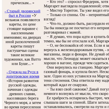
− Кто это? – спросил Фредерик, хотя 
прическам... »
Маргарет выглядела подавленной; отве
− Мистер Торнтон. Ты уже видел его
- Старый дворянский
− Только со спины. Он – неприятный
быт в России
«У
взгляд!
вельмож появляются
− Что-то, должно быть, рассердило ег
кареты, по цене
Ты бы никогда не посчитал его неприя
стоящие наравне с
разговаривал с мамой.
населенными
− Я думаю, что пора идти и купить бил
имениями; на дверцах
темно, мы бы не отослали кэб, Маргаре
иной раззолоченной
− О, не беспокойся об этом. Если я зах
кареты пишут
вернусь к железнодорожным путям, - н
пастушечьи сцены
магазины, люди и фонари. Не думай об
такие великие
мысли, что Леонардс может оказаться 
художники, как Ватто
хорошо в вагоне, прежде чем садиться.
или Буше... »
Они вернулись на станцию. Маргарет 
газовый фонарь, и купила билет. Неск
- Одежда на Руси в
зале. Один из них уставился на Марга
допетровское время
тени стеснения. Она ответила ему над
«История развития
который ждал ее снаружи.
русской одежды,
− Ты взял свой саквояж? Давай погуля
начиная с одежды
немного волнуясь от мысли, что скоро 
древних славян,
Ее храбрость испарялась быстрее, чем
населявших берега
слышала шаги за спиной. Шаги затиха
Черного моря, а затем
останавливались, смотрели на пути и
во время переселения