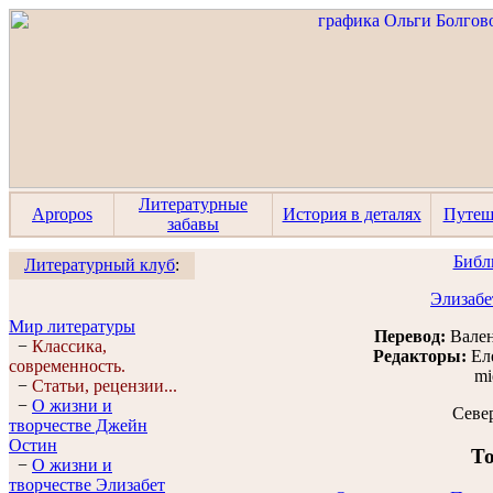
Литературные
Apropos
История в деталях
Путеш
забавы
Библ
Литературный клуб
:
Элизабе
Мир литературы
Перевод:
Вален
−
Классика,
Редакторы:
Ел
современность.
mi
−
Статьи, рецензии...
−
О жизни и
Севе
творчестве Джейн
Остин
То
−
О жизни и
творчестве Элизабет