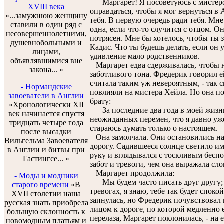
− Маргарет! Я посоветуюсь с мистеро
XVIII века
оправдаться, чтобы я мог вернуться в 
«...замужнюю женщину
тебя. В первую очередь ради тебя. Мн
ставили в один ряд с
одна, если что-то случится с отцом. О
несовершеннолетними,
потрясен. Мне бы хотелось, чтобы ты з
душевнобольными и
Кадис. Что ты будешь делать, если он у
лицами,
удивление мало родственников.
объявлявшимися вне
Маргарет едва сдерживалась, чтобы н
закона... »
заботливого тона. Фредерик говорил е
считала таким уж невероятным, - так
- Нормандские
повлияли на мистера Хейла. Но она по
завоеватели в Англии
брату:
«Хронологически XII
− За последние два года в моей жизн
век начинается спустя
неожиданных перемен, что я давно уж
тридцать четыре года
стараюсь думать только о настоящем.
после высадки
Она замолчала. Они остановились на 
Вильгельма Завоевателя
дорогу. Садившееся солнце светило им
в Англии и битвы при
руку и вглядывался с тоскливым беспок
Гастингсе... »
забот и тревоги, чем она выражала сло
Маргарет продолжила:
- Моды и модники
− Мы будем часто писать друг другу; 
старого времени
«В
тревогах, я знаю, тебе так будет спокой
XVII столетии наша
запнулась, но Фредерик почувствовал
русская знать приобрела
лицом к дороге, по которой медленно 
большую склонность к
перелаза, Маргарет поклонилась, - на 
новомодным платьям и