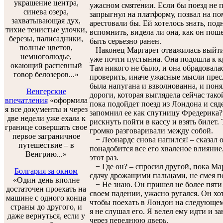
украшение центра,
ужасном смятении. Если бы поезд не п
синева озера,
запрыгнул на платформу, позвал на п
захватывающая дух,
арестовали бы. Ей хотелось знать, под
тихие тенистые улочки,
вспомнить, видела ли она, как он пош
березы, палисадники,
быть серьезно ранен.
полные цветов,
Наконец Маргарет отважилась выйти.
немноголюдье,
уже почти пустынна. Она подошла к кр
окающий распевный
Там никого не было, и она обрадовалас
говор белозеров...»
проверить, иначе ужасные мысли пресл
была напугана и взволнованна, и поня
Венгерские
дороги, которая выглядела сейчас так
впечатления
«оформила
пока подойдет поезд из Лондона и сяде
я все документы и через
запомнил ее как спутницу Фредерика?!
две недели уже ехала к
рискнуть пойти в кассу и взять билет
границе совершать свое
громко разговаривали между собой.
первое заграничное
− Леонардс снова напился! – сказал 
путешествие – в
понадобится все его хваленое влияние,
Венгрию...»
этот раз.
− Где он? – спросил другой, пока Ма
Болгария за окном
сдачу дрожащими пальцами, не смея по
«Один день вполне
− Не знаю. Он пришел не более пяти 
достаточен проехать на
своем падении, ужасно ругался. Он хо
машине с одного конца
чтобы поехать в Лондон на следующем
страны до другого, и
я не слушал его. Я велел ему идти и з
даже вернуться, если у
через переднюю дверь.