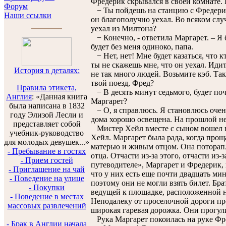
Фредерик скрывался в своей комнате. 
Форум
− Ты пойдешь на станцию с Фредерико
Наши ссылки
он благополучно уехал. Во всяком случ
уехал из Милтона?
− Конечно, - ответила Маргарет. – Я б
будет без меня одиноко, папа.
− Нет, нет! Мне будет казаться, что кт
ты не скажешь мне, что он уехал. Идит
История в деталях:
не так много людей. Возьмите кэб. Так
твой поезд, Фред?
Правила этикета,
− В десять минут седьмого, будет поч
Англия
: «Данная книга
Маргарет?
была написана в 1832
− О, я справлюсь. Я становлюсь очен
году Элизой Лесли и
дома хорошо освещена. На прошлой не
представляет собой
Мистер Хейл вместе с сыном вошел в 
учебник-руководство
Хейл. Маргарет была рада, когда прощ
для молодых девушек...»
матерью и живым отцом. Она поторап
- Пребывание в гостях
отца. Отчасти из-за этого, отчасти и
- Прием гостей
путеводителе», Маргарет и Фредерик,
- Приглашение на чай
что у них есть еще почти двадцать мин
- Поведение на улице
поэтому они не могли взять билет. Бра
- Покупки
ведущей к площадке, расположенной 
- Поведение в местах
Неподалеку от проселочной дороги про
массовых развлечений
широкая гаревая дорожка. Они прогули
Рука Маргарет покоилась на руке Фре
- Брак в Англии начала