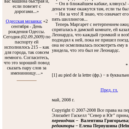
вас машина быстрая и,
− Он в ближайшем кабаке, клянусь! 
если повезет с
деньги тоже окажутся там, если ты бы
дорогами...»
− Ни за что! Я знаю, что означает ег
пять шиллингов...
Одесская мозаика:
«2
Теперь Маргарет с нетерпением ожид
сентября - День
спряталась в дамской комнате, ей каза
рождения Одессы.
Леонардса, что каждый громкий и воз
Сегодня
(02.09.2009)
по
подходил к ней, пока не пришел поезд
паспорту ей
она не осмеливалась посмотреть ему в
исполнилось 215 – как
увидела, что это был не Леонардс.
для города, так совсем
немного. Согласитесь,
что это хороший повод
*
сказать пару слов за
именинницу…»
[1] au pied de la lettre (фр.) − в буквал
Пред. гл.
май, 2008 г.
Copyright © 2007-2008 Все права на п
Элизабет Гаскелл "Север и Юг" прина
переводчик
− Валентина Григорьева
редакторы
− Елена Первушина (Helmi 