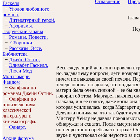
Оглавление
Пред.
Гaскелл
−
Уголок любовного
романа.
Глава
−
Литературный герой.
−
Афоризмы.
Неу
Творческие забавы
−
Романы. Повести.
−
Сборники.
−
Рассказы. Эссe.
Библиотека
−
Джейн Остин,
−
Элизабет Гaскелл.
Весь следующий день они провели втр
−
Люси Мод
но, задавая ему вопросы, дети возвра
Монтгомери
ничем не выказывал своей печали. Пе
Фандом
теперь юноша стыдился, что поддался 
−
Фанфики по
матери была очень сильной – ее бы хв
романам Джейн Остин.
говорил об этом. Маргарет наконец см
−
Фанфики по
плакала, и в ее голосе, даже когда она
произведениям
которая усиливалась, когда Маргарет 
классической
Девушка понимала, что так будет лучше
литературы и
Мистеру Хейлу не давала покоя мысль 
кинематографа.
обнаружат и схватят. После смерти ми
−
Фанарт.
он непрестанно пребывал в страхе. О
звуке и чувствовал себя неуютно за и
Архив форума