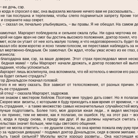
− ее дочь, сэр.
о когда я спросил о вас, она выразила желание ничего вам не рассказывать...
 не так послушна и терпелива, чтобы слепо подчиниться запрету. Кроме тог
и сохраните наш секрет.
у, − сказал он, печально улыбнувшись, − вы правы. Я не обещал. На самом де
замолчал. Маргарет побледнела и сильнее сжала губы. Ни одна черточка ее
орой ни один врач не смог бы достичь высокого положения, доктор понял, что
мет, если он утаит от нее хоть малую толику, и что недоговоренность будет 
казал обо всем коротко и ясно тихим голосом, не переставая наблюдать за не
ал мертвенно-бледным. Он замолчал. Он ждал, чтобы ужас исчез из ее глаз,
изнесла:
 благодарна вам, сэр, за ваше доверие. Этот страх преследовал меня неск
 бедная мама! − губы Маргарет начали дрожать, и доктор позволил ей выпл
адания, чтобы успокоиться.
Маргарет лишь всхлипнула, она вспомнила, что ей хотелось о многом его расс
на будет сильно страдать?
тор Дональдсон покачал головой:
того я не могу сказать. Все зависит от телосложения, от разных причин
ть ее страдания.
ой отец! − сказала Маргарет, задрожав.
 не знаком с мистером Хейлом. Поэтому мне трудно дать совет. Но я полага
 Скорее мои визиты, с которыми я буду приходить к вам время от времени, − х
ть страдания, − а также множество самых незначительных случайностей могут 
лучше подготовить. Более того, моя дорогая юная леди... я видел мистер
 он принес, тем не менее, как я полагаю, он ошибся. Ну, на этот раз − вс
, когда я приду снова, я приду как друг. И вы должны научиться считать
ельствах значит больше, чем годы светского общения.
т не могла ответить ― ее душили слезы, но она крепко пожала ему руку пр
о за чудесная девушка! − подумал доктор Дональдсон, сидя в своем экипаже. 
быть такой сильной? Мускулы кисти хорошо развиты... Она настоящая кор