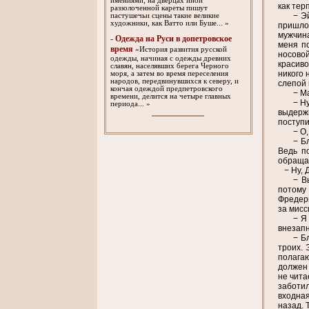
имениями; на дверцах иной
как тер
раззолоченной кареты пишут
− Э
пастушечьи сцены такие великие
художники, как Ватто или Буше... »
пришлос
мужчина
- Одежда на Руси в допетровское
меня п
время
«История развития русской
носовой
одежды, начиная с одежды древних
красиво
славян, населявших берега Черного
никого 
моря, а затем во время переселения
народов, передвинувшихся к северу, и
слепой 
кончая одеждой предпетровского
− М
времени, делится на четыре главных
− Н
периода... »
выдержи
поступи
− О
− Б
Ведь п
обращал
− Ну, Д
− В
потому 
Фредери
за мисс
− Я
внезапн
− Б
троих. 
полагаю
должен 
не чита
заботил
входная
назад. 