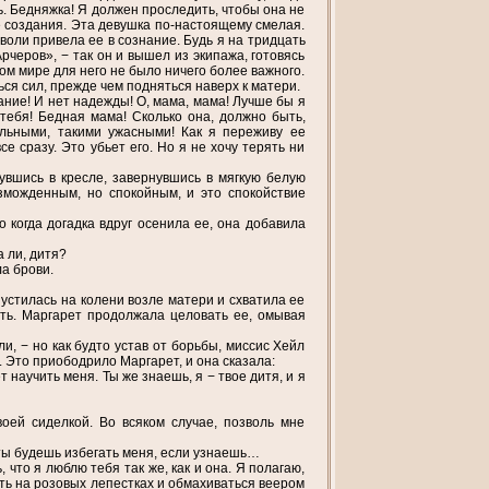
ь. Бедняжка! Я должен проследить, чтобы она не
е создания. Эта девушка по-настоящему смелая.
 воли привела ее в сознание. Будь я на тридцать
Арчеров», − так он и вышел из экипажа, готовясь
лом мире для него не было ничего более важного.
ся сил, прежде чем подняться наверх к матери.
вание! И нет надежды! О, мама, мама! Лучше бы я
тебя! Бедная мама! Сколько она, должно быть,
ильными, такими ужасными! Как я переживу ее
е сразу. Это убьет его. Но я не хочу терять ни
увшись в кресле, завернувшись в мягкую белую
зможденным, но спокойным, и это спокойствие
о когда догадка вдруг осенила ее, она добавила
а ли, дитя?
ла брови.
опустилась на колени возле матери и схватила ее
уть. Маргарет продолжала целовать ее, омывая
ли, − но как будто устав от борьбы, миссис Хейл
. Это приободрило Маргарет, и она сказала:
 научить меня. Ты же знаешь, я − твое дитя, и я
оей сиделкой. Во всяком случае, позволь мне
 ты будешь избегать меня, если узнаешь…
 что я люблю тебя так же, как и она. Я полагаю,
ть на розовых лепестках и обмахиваться веером