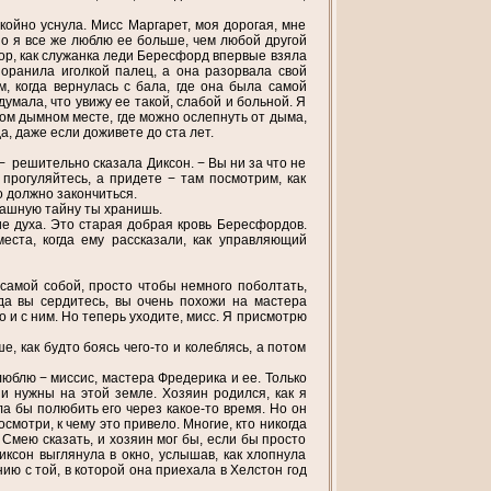
окойно уснула. Мисс Маргарет, моя дорогая, мне
 но я все же люблю ее больше, чем любой другой
ор, как служанка леди Бересфорд впервые взяла
оранила иголкой палец, а она разорвала свой
, когда вернулась с бала, где она была самой
 думала, что увижу ее такой, слабой и больной. Я
том дымном месте, где можно ослепнуть от дыма,
да, даже если доживете до ста лет.
,− решительно сказала Диксон. − Вы ни за что не
прогуляйтесь, а придете − там посмотрим, как
то должно закончиться.
страшную тайну ты хранишь.
вие духа. Это старая добрая кровь Бересфордов.
еста, когда ему рассказали, как управляющий
 самой собой, просто чтобы немного поболтать,
гда вы сердитесь, вы очень похожи на мастера
ло и с ним. Но теперь уходите, мисс. Я присмотрю
, как будто боясь чего-то и колеблясь, а потом
 люблю − миссис, мастера Фредерика и ее. Только
ни нужны на этой земле. Хозяин родился, как я
ла бы полюбить его через какое-то время. Но он
осмотри, к чему это привело. Многие, кто никогда
 Смею сказать, и хозяин мог бы, если бы просто
иксон выглянула в окно, услышав, как хлопнула
ю с той, в которой она приехала в Хелстон год