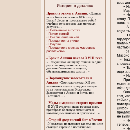
весь де
История в деталях:
− Н
Мар
Правила этикета, Англия
: «Данная
− Н
книга была написана в 1832 году
смогу. 
Элизой Лесли и представляет собой
плакала
учебник-руководство для молодых
− А
девушек...»
- Пребывание в гостях
когда т
- Прием гостей
− О
- Приглашение на чай
гардеро
- Поведение на улице
получил
- Покупки
частью 
- Поведение в местах массовых
развлечений
− Я
Миссис
- Брак в Англии начала XVIII века
− Пока 
«...замужнюю женщину ставили в один
справед
ряд с несовершеннолетними,
− Т
душевнобольными и лицами,
еще вер
объявлявшимися вне закона... »
− Н
- Нормандские завоеватели в
При
Англии
«Хронологически XII век
мысль о
начинается спустя тридцать четыре
«Фредер
года после высадки Вильгельма
Она
Завоевателя в Англии и битвы при
том, чт
Гастингсе... »
сейчас 
- Моды и модники старого времени
поведен
«В XVII столетии наша русская знать
Диксон 
приобрела большую склонность к
предлож
новомодным платьям и прическам... »
не выпи
- Старый дворянский быт в России
− Н
«У вельмож появляются кареты, по цене
теперь,
стоящие наравне с населенными
− Н