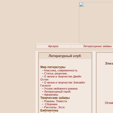
Apropos
Литературные забавы
Литературный клуб
:
Элиз
Мир литературы
−
Классика, современность.
−
Статьи, рецензии...
−
О жизни и творчестве Джейн
Остин
−
О жизни и творчестве Элизабет
Гaскелл
−
Уголок любовного романа.
−
Литературный герой.
−
Афоризмы.
Творческие забавы
−
Романы. Повести.
Огла
−
Сборники.
−
Рассказы. Эссe.
Библиотека