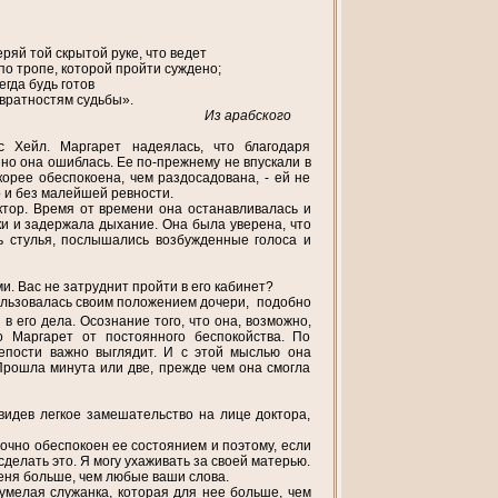
ряй той скрытой руке, что ведет
по тропе, которой пройти суждено;
егда будь готов
вратностям судьбы».
Из арабского
 Хейл. Маргарет надеялась, что благодаря
но она ошиблась. Ее по-прежнему не впускали в
корее обеспокоена, чем раздосадована, - ей не
о и без малейшей ревности.
ктор. Время от времени она останавливалась и
ки и задержала дыхание. Она была уверена, что
сь стулья, послышались возбужденные голоса и
и. Вас не затруднит пройти в его кабинет?
пользовалась своим положением дочери, подобно
в его дела. Осознание того, что она, возможно,
о Маргарет от постоянного беспокойства. По
епости важно выглядит. И с этой мыслью она
 Прошла минута или две, прежде чем она смогла
увидев легкое замешательство на лице доктора,
аточно обеспокоен ее состоянием и поэтому, если
сделать это. Я могу ухаживать за своей матерью.
 меня больше, чем любые ваши слова.
умелая служанка, которая для нее больше, чем