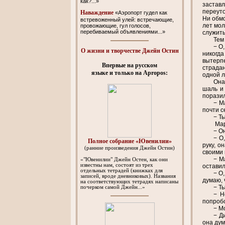
как?...»
заставл
переуто
Наваждение
«Аэропорт гудел как
Ни обмо
встревоженный улей: встречающие,
лет мол
провожающие, гул голосов,
перебиваемый объявлениями...»
служить
Тем
− О
О жизни и творчестве Джейн Остин
никогда
вытерп
Впервые на русском
страдан
языке и только на Apropos:
одной л
Она
шаль и
поразил
− М
почти с
− Т
Мар
− О
− О
Полное собрание «Ювенилии»
руку, о
(ранние произведения Джейн Остин)
своими 
− М
«"Ювенилии" Джейн Остен, как они
известны нам, состоят из трех
оставил
отдельных тетрадей (книжках для
− О
записей, вроде дневниковых). Названия
думаю, 
на соответствующих тетрадях написаны
− Т
почерком самой Джейн...»
− Н
попробо
− М
− Д
она дум