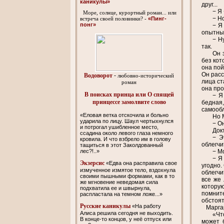
каникулы»
друг...
− Я 
Море, солнце, курортный роман... или
− Н
«Пинг-
встреча своей половинки? -
понг»
− Я
опытны 
− Н
так.
Он 
без кот
она пой
Он расс
Водоворот
-
любовно-исторический
лица ст
роман
она про
В поисках принца или О спящей
− Я
принцессе замолвите слово
бедная,
самообл
«Еловая ветка отскочила и больно
Но 
ударила по лицу. Шаул чертыхнулся
− О
и потрогал ушибленное место,
Док
ссадина около левого глаза немного
− Э
кровила. И что взбрело им в голову
облегчи
тащиться в этот Заколдованный
− М
лес?!..»
− Я
Экзерсис
«Едва она расправила свое
угодно.
измученное измятое тело, вздохнула
облегчи
своими пышными формами, как в то
все же 
же мгновение неведомая сила
которую
подхватила ее и швырнула,
помните
распластала на темном ложе...»
обстоят
Русские каникулы
«На работу
Маргаре
Алиса решила сегодня не выходить.
«Чт
В конце-то концов, у неё отпуск или
может 