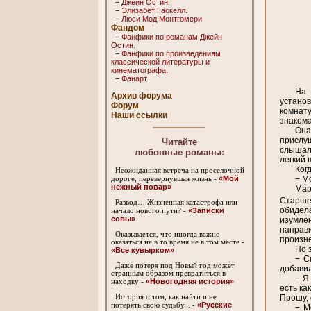
−
Джейн Остин,
−
Элизабет Гaскелл.
−
Люси Мод Монтгомери
Фандом
−
Фанфики по романам Джейн
Остин.
−
Фанфики по произведениям
классической литературы и
кинематографа.
−
Фанарт.
На 
Архив форума
установ
Форум
комнату
Наши ссылки
знакома
Она
прислуш
Читайте
слышала
любовные романы:
легкий 
Ког
Неожиданная встреча на проселочной
− М
«Мой
дороге, перевернувшая жизнь -
нежный повар»
Мар
Старше
Развод… Жизненная катастрофа или
обидел
«Записки
начало нового пути? -
совы»
изумле
направи
Оказывается, что иногда важно
произне
оказаться не в то время не в том месте -
Но 
«Все кувырком»
− С
Даже потеря под Новый год может
добавил
странным образом превратиться в
− Я
«Новогодняя история»
находку -
есть ка
Прошу, 
История о том, как найти и не
«Русские
потерять свою судьбу... -
− М