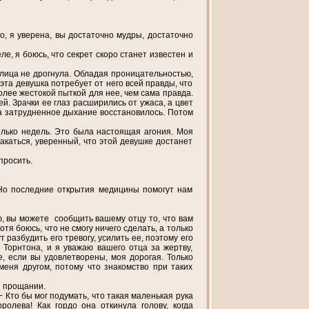
о, я уверена, вы достаточно мудры, достаточно
ле, я боюсь, что секрет скоро станет известен и
 лица не дрогнула. Обладая проницательностью,
 эта девушка потребует от него всей правды, что
более жестокой пыткой для нее, чем сама правда.
й. Зрачки ее глаз расширились от ужаса, а цвет
 а затрудненное дыхание восстановилось. Потом
олько недель. Это была настоящая агония. Моя
акаться, уверенный, что этой девушке достанет
просить.
. Но последние открытия медицины помогут нам
ю, вы можете сообщить вашему отцу то, что вам
отя боюсь, что не смогу ничего сделать, а только
разбудить его тревогу, усилить ее, поэтому его
а Торнтона, и я уважаю вашего отца за жертву,
е, если вы удовлетворены, моя дорогая. Только
 меня другом, потому что знакомство при таких
и прощании.
− Кто бы мог подумать, что такая маленькая рука
олева! Как гордо она откинула голову, когда