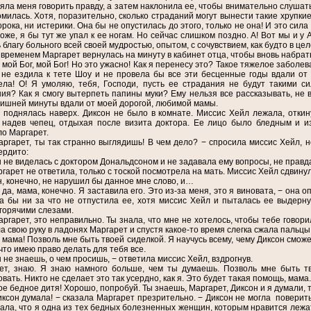
яла меня говорить правду, а затем наклонила ее, чтобы внимательно слушат
милась. Хотя, поразительно, сколько страданий могут вынести такие хрупки
рока, ни истерики. Она бы не опустилась до этого, только не она! И это сила
оже, я бы тут же упал к ее ногам. Но сейчас слишком поздно. А! Вот мы и у 
 благу больного всей своей мудростью, опытом, с сочувствием, как будто в це
 временем Маргарет вернулась на минуту в кабинет отца, чтобы вновь набрать
, мой Бог, мой Бог! Но это ужасно! Как я перенесу это? Такое тяжелое заболе
 не ездила к тете Шоу и не провела бы все эти бесценные годы вдали от 
ела! О! Я умоляю, тебя, Господи, пусть ее страдания не будут такими с
ия? Как я смогу вытерпеть папины муки? Ему нельзя все рассказывать, не вс
ишней минуты вдали от моей дорогой, любимой мамы.
 поднялась наверх. Диксон не было в комнате. Миссис Хейл лежала, откин
 надев чепец, отдыхая после визита доктора. Ее лицо было бледным и и
о Маргарет.
аргарет, ты так странно выглядишь! В чем дело? − спросила миссис Хейл, н
ердито:
ы не виделась с доктором Дональдсоном и не задавала ему вопросы, не правд
гарет не ответила, только с тоской посмотрела на мать. Миссис Хейл сдвину
н, конечно, не нарушил бы данное мне слово, и…
, да, мама, конечно. Я заставила его. Это из-за меня, это я виновата, − она 
на бы ни за что не отпустила ее, хотя миссис Хейл и пыталась ее выдерн
горячими слезами.
аргарет, это неправильно. Ты знала, что мне не хотелось, чтобы тебе говори
а свою руку в ладонях Маргарет и спустя какое-то время слегка сжала пальцы
, мама! Позволь мне быть твоей сиделкой. Я научусь всему, чему Диксон сможет
что имею право делать для тебя все.
ы не знаешь, о чем просишь, − ответила миссис Хейл, вздрогнув.
ет, знаю. Я знаю намного больше, чем ты думаешь. Позволь мне быть тв
вать. Никто не сделает это так усердно, как я. Это будет такая помощь, мама.
ое бедное дитя! Хорошо, попробуй. Ты знаешь, Маргарет, Диксон и я думали,
иксон думала! − сказала Маргарет презрительно. − Диксон не могла поверить,
ала, что я одна из тех бедных болезненных женщин, которым нравится лежа