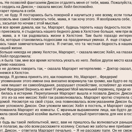
нь. Не позволяй фантазиям Диксон отдалять меня от тебя, мама. Пожалуйста,
е сердись на Диксон,− сказала миссис Хейл беспокойно.
гарет пришла в себя.
ет, не буду. Я постараюсь быть покорной и научиться у нее всему, если толь
Позволь мне самой помогать тебе, мама, я так хочу этого. Я воображала себе,
, засыпая по ночам с этой мыслью.
 я все время думала, как ты, Маргарет, будешь терпеть нашу бедность после
ы приезжала, я стыдилась нашего бедного дома в Хелстоне больше, чем при в
, мама, а я так радовалась жизни в Хелстоне. Там было гораздо интерес
ба, которые становились подносами на праздничных ужинах. А еще старые к
ась такая замечательная тахта. Я считаю, что та честная бедность в наш
нашей жизни.
 больше никогда не увижу Хелстон, Маргарет, − сказала миссис Хейл, на глаза
 Хейл продолжила:
я была там, мне все время хотелось уехать из него. Любое другое место каза
ливо наказана.
ы не должна говорить так, − сказала Маргарет нетерпеливо. − Доктор сказа
немся в Хелстон.
икогда. Я должна принять это, как покаяние. Но, Маргарет... Фредерик!
 упоминании этого имени она внезапно вскрикнула так громко, как будто ее п
 нем лишает ее самообладания, разрушает спокойствие, ослабляет до изне
ик! Фредерик! Вернись ко мне! Я умираю! Мой маленький первенец, приди ко 
 билась в истерике. Перепуганная Маргарет вышла и позвала Диксон. Дикс
о это из-за нее миссис Хейл так разволновалась. Маргарет кротко стерпела 
домой. Несмотря на свой страх, она повиновалась всем указаниям Диксон бы
ие успокоило Диксон. Они уложили миссис Хейл в постель, и Маргарет сидел
поманила Маргарет из комнаты. С мрачным выражением лица, как будто де
ила своей молодой хозяйке выпить кофе, который приготовила для нее в гост
ла.
е будь вы такой любопытной, мисс, вам не пришлось бы волноваться раньше
 я полагаю, вы обо всем расскажете хозяину. Сколько же заботы мне прибави
ет, Диксон, − ответила Маргарет печально. − Я не расскажу папе. Он не сможет