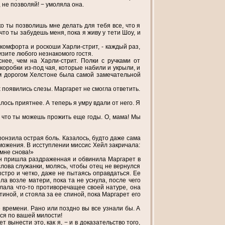
 не позволяй! − умоляла она.
ко ты позволишь мне делать для тебя все, что я
 что ты забудешь меня, пока я живу у тети Шоу, и
 комфорта и роскоши Харли-стрит, - каждый раз,
изите любого незнакомого гостя.
нее, чем на Харли-стрит. Полки с ручками от
оробки из-под чая, которые набили и укрыли, и
ем дорогом Хелстоне была самой замечательной
х появились слезы. Маргарет не смогла ответить.
лось приятнее. А теперь я умру вдали от него. Я
л, что ты можешь прожить еще годы. О, мама! Мы
ронзила острая боль. Казалось, будто даже сама
можения. В исступлении миссис Хейл закричала:
мне снова!»
он пришла раздраженная и обвинила Маргарет в
слова служанки, молясь, чтобы отец не вернулся
стро и четко, даже не пытаясь оправдаться. Ее
а возле матери, пока та не уснула, после чего
лала что-то противоречащее своей натуре, она
иной, и стояла за ее спиной, пока Маргарет его
 времени. Рано или поздно вы все узнали бы. А
тся по вашей милости!
 вынести это, как я, − и в доказательство того,