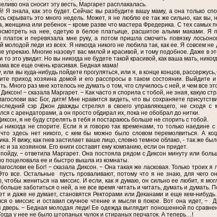
пеливо она сносит эту весть, Маргарет расплакалась.
й! Я знала, как это будет. Сейчас вы разбудите вашу маму, а она только сп
ь скрывать это много недель. Может, я не люблю ее так же сильно, как вы,
, женщина или ребенок − кроме разве что мастера Фредерика. С тех самых п
осмотреть на нее, одетую в белое платьице, расшитое алыми маками. Я п
 платок и перевязала мне руку, а потом пришла смочить повязку лосьоном
й молодой леди из всех. Я никогда никого не любила так, как ее. Я совсем не
не упрекаю. Многие назовут вас милой и красивой, и тому подобное. Даже в э
и то это увидит. Но вы никогда не будете такой красивой, как ваша мать, никог
ама все еще очень красивая. Бедная мама!
у, или вы куда-нибудь пойдете прогуляться, или я, в конце концов, рассержусь
те приход хозяина домой и его расспросы в таком состоянии. Выйдите и 
ть. Много раз мне хотелось не думать о том, что случилось с ней, и чем все э
, Диксон! − сказала Маргарет. − Как часто я спорила с тобой, не зная, какую 
лагослови вас Бог, дитя! Мне нравится видеть, что вы сохраняете присутст
оследний сэр Джон дважды стрелял в своего управляющего, не сходя с м
ся с арендаторами, а он просто обдирал их, пока не обобрал до нитки.
иксон, я не буду стрелять в тебя и постараюсь больше не спорить с тобой.
ы никогда не спорите. Если я и говорю так временами, то только наедине с
что здесь нет никого, с кем бы можно было словом перемолвиться. А ко
ка. Я вижу, как гнев застилает ваше лицо, словно темное облако, - так же бы
ис и за хозяином. Его книги составят ему компанию, если он придет.
 пойду, − ответила Маргарет. Она постояла рядом с Диксон минуту или больше
о поцеловала ее и быстро вышла из комнаты.
лагослови ее Бог! − сказала Диксон. − Она такая же ласковая. Только троих я
Это все. Остальные пусть проваливают, потому что я не знаю, для чего о
, чтобы жениться на миссис. И если, как я думаю, он сильно ее любит, я мог
больше заботиться о ней, а не все время читать и читать, думать и думать. П
ет и даже не думает, становятся Ректорами или Деканами и еще кем-нибудь.
ся о миссис и оставил скучное чтение и мысли в покое. Вот она идет, − Д
 дверь. − Бедная молодая леди! Ее одежда выглядит поношенной по сравнени
Тогда у нее не было штопаных чулок и стираных перчаток. А теперь…!