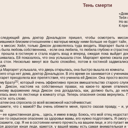
Тень смерти
«Дове
Тебя 
Но вс
К пре
следующий день доктор Дональдсон пришел, чтобы осмотреть миссис
ившимся близким отношениям с матерью между ними больше не будет тайн, 
 к миссис Хейл, только Диксон дозволялось туда входить. Маргарет была с
 была любовь собственника, - если она любила, то любила глубоко и страстн
 прошла в гостиную и стала ходить взад и вперед, ожидая пока выйдет до
ивалась. Ей показалось, что она услышала стон. Маргарет крепко сжала ру
 стон. Несколько минут все было спокойно, потом в гостиной задвигали
шум.
да Маргарет услышала, что дверь открылась, она быстро вышла из комнаты.
оего отца нет дома, доктор Дональдсон. В это время он занимается с ученикам
гарет преодолела все препятствия, что учинила ей Диксон. Она просто вос
[1]
му Брату
, который очень эффективно пресек вмешательство старого слуги 
а Диксон, настояв на собственных правах, на какое-то время отвлекл
нному выражению лица Диксон она догадалась, как, должно быть, до нел
лась вниз по лестнице в комнату отца. Теперь опасения снова вернулись.
сти хоть слово.
затем она спросила со всей возможной настойчивостью:
кажите, что с мамой? Вы очень обяжете меня, просто сказав правду, − и, 
а:
 − ее единственная дочь... здесь, я имею в виду. Боюсь, что мой отец недост
кое-то серьезное опасение за здоровье мамы, его нужно подготовить. Я смогу 
скажите, сэр. Я не в состоянии ничего прочесть на вашем лице, и это пугает
оя дорогая юная леди, кажется, у вашей мамы есть самая внимательная и 