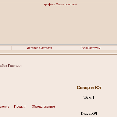
История в деталях
Путешествуем
абет Гаскелл
Север и Юг
Том I
вление
Пред. гл.
(Продолжение)
Глава XVI