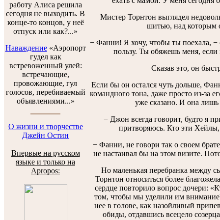
ехать с мамой. У меня сегодня б
работу Алиса решила
сегодня не выходить. В
Мистер Торнтон выглядел недоволь
конце-то концов, у неё
шитью, над которым о
отпуск или как?...»
− Фанни! Я хочу, чтобы ты поехала, − 
Наваждение
«Аэропорт
пользу. Ты обяжешь меня, если
гудел как
встревоженный улей:
Сказав это, он быст
встречающие,
провожающие, гул
Если бы он остался чуть дольше, Фанн
голосов, перебиваемый
командного тона, даже просто из-за е
объявлениями...»
уже сказано. И она лишь
− Джон всегда говорит, будто я пр
О жизни и творчестве
притворяюсь. Кто эти Хейлы, 
Джейн Остин
− Фанни, не говори так о своем брате
Впервые на русском
не настаивал бы на этом визите. Пот
языке и только на
Но маленькая перебранка между сы
Apropos:
Торнтон относиться более благожела
сердце повторило вопрос дочери: «Кт
том, чтобы мы уделили им внимание?
нее в голове, как назойливый припев
обиды, отдавшись всецело созерца