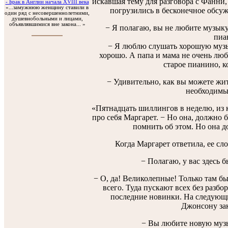
искавшая тему для разговора с Фанни,
- Брак в Англии начала XVIII века
«...замужнюю женщину ставили в
погрузились в бесконечное обсуж
один ряд с несовершеннолетними,
душевнобольными и лицами,
объявлявшимися вне закона... »
− Я полагаю, вы не любите музыку,
пиа
− Я люблю слушать хорошую музык
хорошо. А папа и мама не очень лю
старое пианино, к
− Удивительно, как вы можете жит
необходимы
«Пятнадцать шиллингов в неделю, из 
про себя Маргарет. − Но она, должно б
помнить об этом. Но она д
Когда Маргарет ответила, ее сл
− Полагаю, у вас здесь 
− О, да! Великолепные! Только там бы
всего. Туда пускают всех без разбо
последние новинки. На следующий
Джонсону зак
− Вы любите новую музы