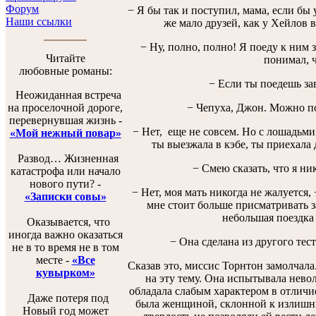
Форум
− Я бы так и поступил, мама, если бы
Наши ссылки
же мало друзей, как у Хейлов в
− Ну, полно, полно! Я поеду к ним з
Читайте
понимал, ч
любовные романы:
− Если ты поедешь зав
Неожиданная встреча
на проселочной дороге,
− Чепуха, Джон. Можно под
перевернувшая жизнь -
− Нет, еще не совсем. Но с лошадьми 
«Мой нежный повар»
ты выезжала в кэбе, ты приехала 
Развод… Жизненная
− Смею сказать, что я ник
катастрофа или начало
нового пути? -
− Нет, моя мать никогда не жалуется, 
«Записки совы»
мне стоит больше присматривать за
небольшая поездка 
Оказывается, что
иногда важно оказаться
− Она сделана из другого тест
не в то время не в том
месте -
«Все
Сказав это, миссис Торнтон замолчала.
кувырком»
на эту тему. Она испытывала невол
обладала слабым характером в отличие
Даже потеря под
была женщиной, склонной к излишни
Новый год может