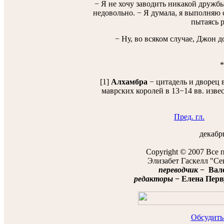
− Я не хочу заводить никакой дружбы
недовольно. − Я думала, я выполняю с
пытаясь р
− Ну, во всяком случае, Джон д
*
[1]
Алхамбрa
− цитадель и дворец 
маврских королей в 13−14 вв. изв
Пред. гл.
декабрь
Copyright © 2007 Все 
Элизабет Гаскелл "Се
переводчик
− Вале
редакторы
− Елена Перву
Обсудить