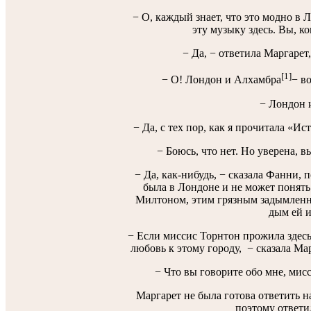
− О, каждый знает, что это модно в 
эту музыку здесь. Вы, к
− Да, − ответила Маргарет,
[1]
− О! Лондон и Алхамбра
− во
− Лондон 
− Да, с тех пор, как я прочитала «И
− Боюсь, что нет. Но уверена, в
− Да, как-нибудь, − сказала Фанни, 
была в Лондоне и не может понять
Милтоном, этим грязным задымленны
дым ей и
− Если миссис Торнтон прожила здесь 
любовь к этому городу, − сказала Ма
− Что вы говорите обо мне, мис
Маргарет не была готова ответить н
поэтому ответи