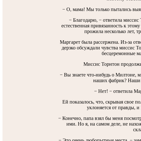
− О, мама! Мы только пытались выя
− Благодарю, − ответила миссис 
естественная привязанность к этому м
прожила несколько лет, тр
Маргарет была рассержена. Из-за отв
дерзко обсуждали чувства миссис Т
бесцеремонные ма
Миссис Торнтон продолжи
− Вы знаете что-нибудь о Милтоне, 
наших фабрик? Наши 
− Нет! − ответила Мар
Ей показалось, что, скрывая свое по
уклоняется от правды, и
− Конечно, папа взял бы меня посмотр
ими. Но я, на самом деле, не нахо
скл
− Это очень любопытные места, − заме