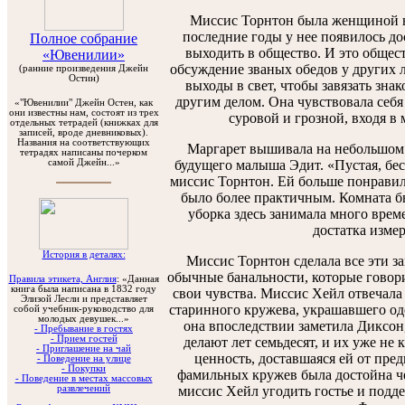
Миссис Торнтон была женщиной н
последние годы у нее появилось до
Полное собрание
выходить в общество. И это общест
«Ювенилии»
обсуждение званых обедов у других л
(ранние произведения Джейн
Остин)
выходы в свет, чтобы завязать зна
другим делом. Она чувствовала себя
«"Ювенилии" Джейн Остен, как
они известны нам, состоят из трех
суровой и грозной, входя в
отдельных тетрадей (книжках для
записей, вроде дневниковых).
Названия на соответствующих
Маргарет вышивала на небольшом к
тетрадях написаны почерком
самой Джейн...»
будущего малыша Эдит. «Пустая, бесп
миссис Торнтон. Ей больше понравил
было более практичным. Комната бы
уборка здесь занимала много врем
достатка измер
История в деталях:
Миссис Торнтон сделала все эти за
обычные банальности, которые говор
Правила этикета, Англия
: «Данная
книга была написана в 1832 году
свои чувства. Миссис Хейл отвечала 
Элизой Лесли и представляет
старинного кружева, украшавшего од
собой учебник-руководство для
молодых девушек...»
она впоследствии заметила Диксон,
- Пребывание в гостях
- Прием гостей
делают лет семьдесят, и их уже не 
- Приглашение на чай
ценность, доставшаяся ей от пре
- Поведение на улице
- Покупки
фамильных кружев была достойна че
- Поведение в местах массовых
развлечений
миссис Хейл угодить гостье и подде