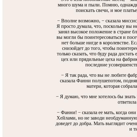
много шума и пыли. Помню, однажды
поискать свечи, и мое плать
− Вполне возможно, − сказала мисси
Я просто думала, что, поскольку вы н
занял высокое положение в стране б
вы могли бы поинтересоваться и пос
нет больше нигде в королевстве. Е
снизойдет до того, чтобы поинтере
только сказать, что буду рада достат
цех или прядильные цеха на фабрик
последние усовершенств
− Я так рада, что вы не любите фаб
сказала Фанни полушепотом, подняв
матери, которая собрал
− Я думаю, что мне хотелось бы знать 
ответила
− Фанни! − сказала ее мать, когда он
Хейлами, но не заводи необдуманную 
доведет до добра. Мать выглядит оче
и т