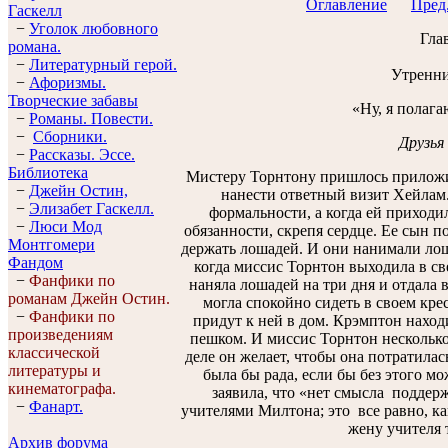
Оглавление
Пред.
Гaскелл
−
Уголок любовного
Глав
романа.
−
Литературный герой.
Утренни
−
Афоризмы.
Творческие забавы
«Ну, я полаг
−
Романы. Повести.
−
Сборники.
Друзья
−
Рассказы. Эссe.
Библиотека
Мистеру Торнтону пришлось приложит
−
Джейн Остин,
нанести ответный визит Хейлам.
−
Элизабет Гaскелл.
формальности, а когда ей приходил
−
Люси Мод
обязанности, скрепя сердце. Ее сын по
Монтгомери
держать лошадей. И они нанимали лош
Фандом
когда миссис Торнтон выходила в свет
−
Фанфики по
наняла лошадей на три дня и отдала 
романам Джейн Остин.
могла спокойно сидеть в своем кресл
−
Фанфики по
придут к ней в дом. Крэмптон наход
произведениям
пешком. И миссис Торнтон несколько
классической
деле он желает, чтобы она потратилас
литературы и
была бы рада, если бы без этого м
кинематографа.
заявила, что «нет смысла поддер
−
Фанарт.
учителями Милтона; это все равно, как
жену учителя 
Архив форума