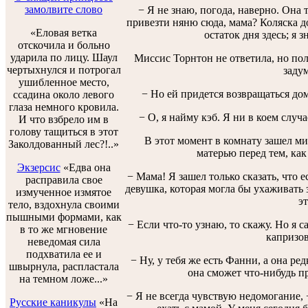
замолвите слово
− Я не знаю, погода, наверно. Она 
привезти няню сюда, мама? Коляска до
«Еловая ветка
остаток дня здесь; я 
отскочила и больно
ударила по лицу. Шаул
Миссис Торнтон не ответила, но поло
чертыхнулся и потрогал
задум
ушибленное место,
− Но ей придется возвращаться дом
ссадина около левого
глаза немного кровила.
− О, я найму кэб. Я ни в коем случ
И что взбрело им в
голову тащиться в этот
В этот момент в комнату зашел ми
Заколдованный лес?!..»
матерью перед тем, как
Экзерсис
«Едва она
− Мама! Я зашел только сказать, что е
расправила свое
девушка, которая могла бы ухаживать 
измученное измятое
эт
тело, вздохнула своими
пышными формами, как
− Если что-то узнаю, то скажу. Но я с
в то же мгновение
капризов
неведомая сила
подхватила ее и
− Ну, у тебя же есть Фанни, а она ре
швырнула, распластала
она сможет что-нибудь пр
на темном ложе...»
− Я не всегда чувствую недомогание, 
Русские каникулы
«На