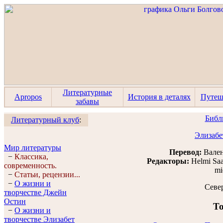
Литературные
Apropos
История в деталях
Путеш
забавы
Библ
Литературный клуб
:
Элизабе
Мир литературы
Перевод:
Вален
−
Классика,
Редакторы:
Helmi Sa
современность.
mi
−
Статьи, рецензии...
−
О жизни и
Севе
творчестве Джейн
Остин
То
−
О жизни и
творчестве Элизабет