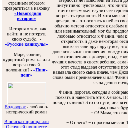
твердость не позволяли ей вести д
странным образом
интуитивно чувствовала, что ничто
превратиться в находку
ничто не сможет научить ее терпел
-
«Новогодняя
встречать трудности. И хотя миссис
история»
дочери, она относилась к ней со св
обычно матери относятся к слабым и
История о том, как
или невнимательный мог бы предпол
найти и не потерять
любовью относится к Фанни, чем к 
свою судьбу... -
открытость и даже некоторая бесц
«Русские каникулы»
высказывали друг другу все, что
доверительные отношения между ними
Море, солнце,
по отношению к дочери, стыд, с ко
курортный роман... или
лучших качеств в своем ребенке, сама 
встреча своей
− этот стыд выдавал отсутствие пр
половинки? -
«Пинг-
называла своего сына иначе, чем Джо
понг»
слова были предназначены для Фанни.
сына день и ночь,
− Фанни, дорогая, сегодня я собираю
поехать и навестить этих Хейлов. По
повидать няню? Это по пути, она всег
Водоворот
-
любовно-
там, пока я буд
исторический роман
− О! Мама, это так д
В поисках принца или
− От чего? − спросила миссис 
О спящей принцессе