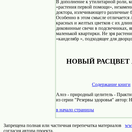
В дополнение к утилитарной роли, ко
«растения первой помощи», незамен
доктора, излечивающего различные б
Особенно в этом смысле отличается 
красных и желтых цветков с их дли
диковинные свечи в подсвечниках, 
маленькой квартирки. Не зря растен
«канделябр », подходящее для дворцо
НОВЫЙ РАСЦВЕТ
Содержание книги
Алоэ - природный целитель - Практ
из серии "Резервы здоровья" автор: 
в начало страницы
Запрещена полная или частичная перепечатка материалов
www
согласия автора проекта.