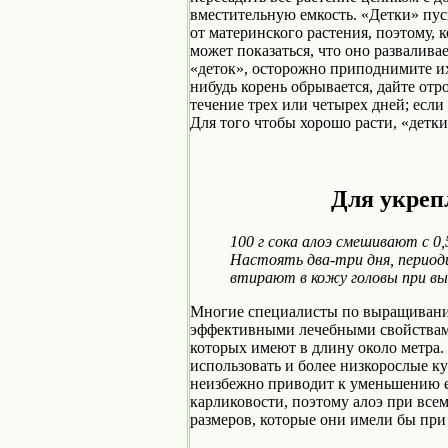
вместительную емкость. «Детки» пус
от материнского растения, поэтому, 
может показаться, что оно разваливае
«детoк», осторожно приподнимите их
нибудь корень обрывается, дайте от
течение трех или четырех дней; если 
Для того чтобы хорошо расти, «детк
Для укреп
100 г сока алоэ смешивают с 0,5
Настоять два-три дня, период
втирают в кожу головы при вы
Многие специалисты по выращивани
эффективными лечебными свойствами
которых имеют в длину около метра
использовать и более низкорослые к
неизбежно приводит к уменьшению е
карликовости, поэтому алоэ при всем
размеров, которые они имели бы при