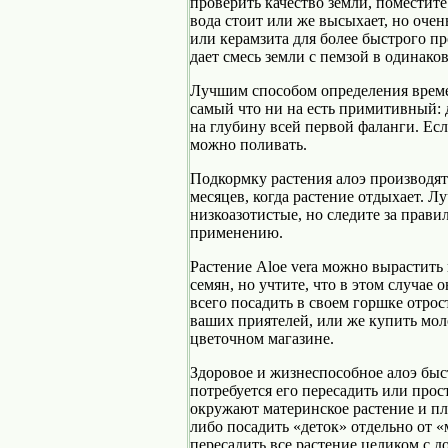
проверить качество земли, поместите
вода стоит или же высыхает, но очен
или керамзита для более быстрого п
дает смесь земли с пемзой в одинако
Лучшим способом определения време
самый что ни на есть примитивный: д
на глубину всей первой фаланги. Есл
можно поливать.
Подкормку растения алоэ производят
месяцев, когда растение отдыхает. 
низкоазотистые, но следите за пра
применению.
Растение Аlое vеrа можно вырастить 
семян, но учтите, что в этом случае 
всего посадить в своем горшке отрост
ваших приятелей, или же купить мол
цветочном магазине.
Здоровое и жизнеспособное алоэ быст
потребуется его пересадить или прос
окружают материнское растение и п
либо посадить «детoк» отдельно от 
пересадить все растение целиком с д