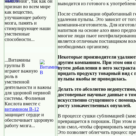
мышления", так как он
выводится из готового к употреблен
признан во всем мире
как вещество,
После стабилизации обработанный г
улучшающее работу
удаления пульпы. Это зависит от тог
мозга, память и
компания-изготовитель. Для изготов
стимулирующее наши
напитков на основе алоэ явно предп
умственные
многие люди пьют неотфильтрованные
способности...
является отличным поставщиком вол
необходимых организму.
Некоторые производители удаляют 
...Витамины
другим компаниям. При этом они 
группы В
путем добавления в него экстракта
играют важную
придать продукту товарный вид с п
роль в
пульпы якобы не проводилась.
умственной
деятельности и важны
Делать это абсолютно недопустимо
для здоровой нервной
достоверные научные данные о том,
системы. Фолиевая
искусственно сгущенного с помощь
Кислота вместе с
росту злокачественных опухолей.
витамином В-12
защищает сердце и
В процессе сушки сублимацией (зам
обеспечивает здоровую
превращается в порошок. При этом 
работу мозга...
или смол,-чтобы сформировать матриц
Это позволяет облегчить процесс пр