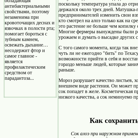
обладающая
поскольку температура упала до отр
антибактериальными
держался около трех дней. Матушка-
свойствами, поэтому
предпринимателей изменить свои взг
незаменима при
кто смотрел на алоэ только как на с
кровоточащих деснах и
это растение не больше чем копилку
язвочках в полости рта;
Многие фермеры вынуждены были ра
помогает бороться с
урожаем и думать о высадке других 
зубным камнем,
освежать дыхание…
С того самого момента, когда так вн
несодержит фтор и
чуть ли не ежегодно "бить" по Техас
самое главное -
возможности прийти в себя и восстан
является
гораздо меньше людей, которые зан
профилактическим
раньше.
средством от
парадантоза...
Мороз разрушает качество листьев, х
внешнем виде растения. Он может пр
сок попадет в желе. Косметическая п
низкого качества, а сок неминуемо п
Как сохранит
Сок алоэ при наружном примен