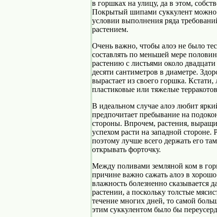
в горшках на улицу, да в этом, собст
Покрытый шипами суккулент можно 
условии выполнения ряда требовани
растением.
Очень важно, чтобы алоэ не было те
составлять по меньшей мере половин
растению с листьями около двадцати
десяти сантиметров в диаметре. Здор
вырастает из своего горшка. Кстати
пластиковые или тяжелые терракото
В идеальном случае алоэ любит ярки
предпочитает пребывание на подоко
стороны. Впрочем, растения, выращи
успехом расти на западной стороне. 
поэтому лучше всего держать его там
открывать форточку.
Между поливами земляной ком в гор
причине важно сажать алоэ в хорош
влажность болезненно сказывается д
растении, а поскольку толстые мясис
течение многих дней, то самой боль
этим суккулентом было бы переусерд