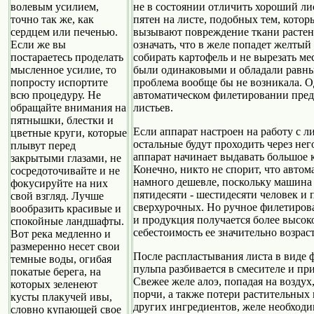
не в состоянии отличить хороший лис
волевым усилием,
пятен на листе, подобных тем, котор
точно так же, как
вызывают повреждение ткани растени
сердцем или печенью.
означать, что в желе попадет желтый
Если же вы
собирать картофель и не вырезать ме
постараетесь проделать
были одинаковыми и обладали равны
мысленное усилие, то
проблема вообще бы не возникала. 
попросту испортите
автоматическом филетировании предс
всю процедуру. Не
листьев.
обращайте внимания на
пятнышки, блестки и
Если аппарат настроен на работу с л
цветные круги, которые
остальные будут проходить через не
плывут перед
аппарат начинает выдавать большое 
закрытыми глазами, не
Конечно, никто не спорит, что автом
сосредоточивайте и не
намного дешевле, поскольку машина
фокусируйте на них
пятидесяти - шестидесяти человек и 
свой взгляд. Лучше
сверхурочных. Но ручное филетирова
вообразить красивые и
и продукция получается более высоког
спокойные ландшафты.
себестоимость ее значительно возраст
Вот река медленно и
размеренно несет свои
После распластывания листа в виде 
темные воды, огибая
пульпа разбивается в смесителе и пр
покатые берега, на
Свежее желе алоэ, попадая на воздух
которых зеленеют
порчи, а также потери растительных
кусты плакучей ивы,
других ингредиентов, желе необходи
словно купающей свое