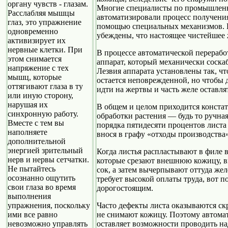
органу чувств - глазам.
Многие специалисты по промышленн
Расслабляя мышцы
автоматизировали процесс получения
глаз, это упражнение
помощью специальных механизмов. 
одновременно
убеждены, что настоящее чистейшее
активизирует их
нервные клетки. При
В процессе автоматической перерабо
этом снимается
аппарат, который механически соска
напряжение с тех
Лезвия аппарата установлены так, чт
мышц, которые
остается неповрежденной, но чтобы 
оттягивают глаза в ту
идти на жертвы и часть желе оставля
или иную сторону,
нарушая их
В общем и целом приходится констати
синхронную работу.
обработки растения — будь то ручн
Вместе с тем вы
порядка пятидесяти процентов листа 
наполняете
внося в графу «отходы производства»
дополнительной
энергией зрительный
Когда листья распластывают в филе 
нерв и нервы сетчатки.
которые срезают внешнюю кожицу, 
Не пытайтесь
сок, а затем вычерпывают оттуда жел
осознанно ощутить
требует высокой оплаты труда, вот п
свои глаза во время
дорогостоящим.
выполнения
Часто дефекты листа оказываются ск
упражнения, поскольку
не снимают кожицу. Поэтому автома
ими все равно
оставляет возможности проводить н
невозможно управлять