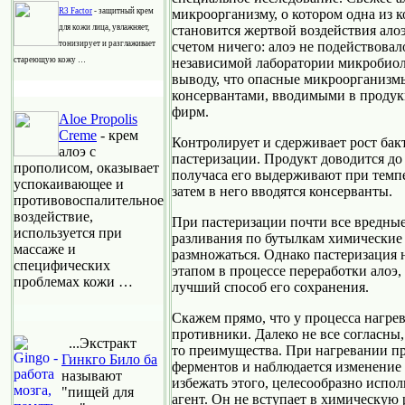
R3 Factor
- защитный крем
микроорганизму, о котором одна из к
для кожи лица, увлажняет,
становится жертвой воздействия алоэ
тонизирует и разглаживает
счетом ничего: алоэ не подействовал
стареющую кожу …
независимой лаборатории микробиол
выводу, что опасные микроорганизмы
консервантами, вводимыми в проду
фирм.
Aloe Propolis
Creme
- крем
Контролирует и сдерживает рост бак
алоэ с
пастеризации. Продукт доводится до
прополисом, оказывает
получаса его выдерживают при темпе
успокаивающее и
затем в него вводятся консерванты.
противовоспалительное
воздействие,
При пастеризации почти все вредные
используется при
разливания по бутылкам химические
массаже и
размножаться. Однако пастеризация 
специфических
этапом в процессе переработки алоэ, 
проблемах кожи …
лучший способ его сохранения.
Скажем прямо, что у процесса нагре
противники. Далеко не все согласны,
...Экстракт
то преимущества. При нагревании п
Гинкго Било ба
ферментов и наблюдается изменение 
называют
избежать этого, целесообразно испо
"пищей для
агент. Он не вступает в химическую 