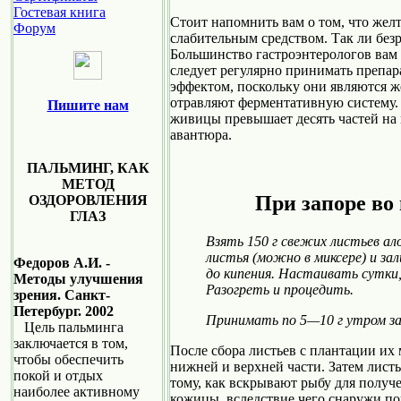
Гостевая книга
Стоит напомнить вам о том, что жел
Форум
слабительным средством. Так ли безр
Большинство гастроэнтерологов вам с
следует регулярно принимать препа
эффектом, поскольку они являются 
отравляют ферментативную систему. 
Пишите нам
живицы превышает десять частей на
авантюра.
ПАЛЬМИНГ, КАК
МЕТОД
При запоре во
ОЗДОРОВЛЕНИЯ
ГЛАЗ
Взять 150 г свежих листьев ал
листья (можно в миксере) и зали
Федоров А.И. -
до кипения. Настаивать сутки
Методы улучшения
Разогреть и процедить.
зрения. Санкт-
Петербург. 2002
Принимать по 5—10 г утром за 
Цель пальминга
заключается в том,
После сбора листьев с плантации их 
чтобы обеспечить
нижней и верхней части. Затем лист
покой и отдых
тому, как вскрывают рыбу для получ
наиболее активному
кожицы, вследствие чего снаружи по