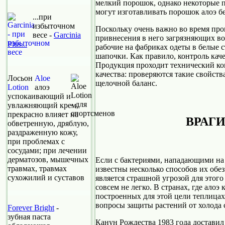
мелкий порошок, однако некоторые 
могут изготавливать порошок алоэ б
...при
избыточном
Поскольку очень важно во время про
весе -
Garcinia
привнесения в него загрязняющих во
Plus...
рабочие на фабриках одеты в белые с
шапочки. Как правило, контроль кач
Продукция проходит технический кон
качества: проверяются такие свойства
Лосьон
Aloe
щелочной баланс.
Lotion
алоэ
успокаивающий и
увлажняющий крем,
прекрасно влияет на
ВРАГ
обветренную, дряблую,
раздраженную кожу,
при проблемах с
сосудами; при лечении
дерматозов, мышечных
Если с бактериями, нападающими на 
травмах, травмах
известны несколько способов их обе
сухожилий и суставов
является страшной угрозой для этого
совсем не легко. В странах, где алоэ
построенных для этой цели теплицах
вопросы защиты растений от холода с
Forever Bright
-
зубная паста
Канун Рождества 1983 года доставил