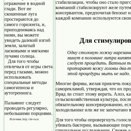
стабилизации, чтобы оно стало приг
отражение в водной
компаний стабилизируют желе путем
глади. Вот не
консервантов, предпочитая бензоат на
скошенные луга
каждой компании используются свои
простираются до
самого горизонта, и,
приподнимаясь над
ними, вы можете
Для стимулиров
увидеть далекий изгиб
земли, залитый
ласковыми и мягкими
Одну столовую ложку нарезанн
лучами солнца.
минут в половине литра кипятк
Для того чтобы
следует процедить. Ватным т
отвлечься от игры света
протирают кожу головы два-три
перед глазами, можно
этой процедуры мыть не надо.
использовать
специальные методы
Многие фирмы, желая привлечь поку
самогипноза и
саморекламой, утверждая, что их пр
аутотренинга.
Вряд ли стоит этому верить. Алоэ, к
сельскохозяйственная культура, посл
Пальминг следует
обязательному консервированию, есл
проводить регулярно,
холодильнике или же не запечатано 
небольшими порциями.
Для того чтобы опровергнуть голосл
Источник: http://de-va.ru
убивать бактерии, вызывающие порч
специальное исследование. Свежее а